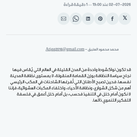
02-07-2026
عند 19:00
1 دقيقة قراءة
𝕏
انشر
Share
انشر
Share
انشر
على
on
على
on
على
الفيسبوك
Pinterest
لينكد
WhatsApp
الإيميل
إن
محمد محمود العتيق - 
Atigg2016@gmail.com
قد تكون نواكشوط واحدة من المدن القليلة في العالم التي يُقاس فيها
نجاح سياسة النظافة بوزن القمامة المنقولة، لا بمستوى نظافة المدينة
نفسها. فحين تصبح الأطنان التي تُفرغها الشاحنات في المكب الرئيسي
أهم من شكل الشوارع، ونظافة الأحياء، واختفاء المكبات العشوائية، فإننا
لا نكون أمام خلل في التنفيذ فحسب، بل أمام خلل أعمق في فلسفة
التفكير التنموي ذاتها.