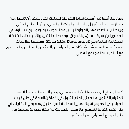
ومن هنا أيضًا تبرز أهمية تعزيز الشرطة البيئية، التي ينبغي أن تتحول من
جهاز محدود الحضور إلى أحد أهم أدوات الدولة في فرض النظام البيئي.
ويتطلب ذلك دعمها بالموارد البشرية واللوجستية، وتوسيع انتشارها في
المحاور الرئيسية للمدن، والأسواق، ومحطات النقل، والأحياء ذات الكثافة
السكانية العالية، مع تزويدها بوسائل رقابة حديثة، ومنحها صلاحيات
تنفيذية فعالة، وإنشاء شبكات من المراقبين البيئيين المحليين بالتنسيق
مع البلديات والمجتمع المدني.
كما أن نجاح أي سياسة للنظافة يقتضي توفير البنية التحتية اللازمة
لاحترام القانون. فلا معنى لمنع التبول في الأماكن العامة في ظل غياب
المراحيض العمومية، ولا معنى لمطالبة المواطنين بعدم رمي النفايات في
ظل نقص نقاط التجميع، ولا معنى للحديث عن بيئة حضرية سليمة في
ظل التوسع العمراني غير المنظم.