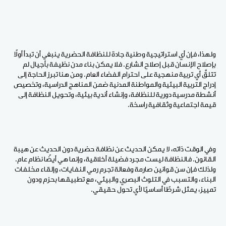
ولهذا، فإن أي استراتيجية وطنية جادة للنظافة الحضرية ينبغي أن تبدأ أولًا
بإصلاح الإنسان قبل إصلاح الشارع. فلا يمكن بناء مدن نظيفة بأجيال لم
تتلقَّ أي تربية منهجية على احترام الفضاء العام. ومن هنا تبرز الحاجة إلى
إدراج التربية البيئية والمواطنة المدنية ضمن المناهج الدراسية، وتخصيص
أنشطة مدرسية دورية للنظافة، وإنشاء أندية بيئية، وتحويل النظافة إلى
قيمة اجتماعية وثقافية راسخة.
وفي الوقت ذاته، لا يمكن الحديث عن نظافة حضرية دون الحديث عن هيبة
القانون. فالنظافة ليست مجرد فضيلة أخلاقية، وإنما هي أيضًا نظام عام.
ولذلك فإن سن قوانين صارمة وفعالة تجرم رمي النفايات، وإلقاء مخلفات
البناء، والتسبب في التلوث البصري والبيئي، مع تطبيقها بحزم ودون
تمييز، يمثل شرطًا أساسيًا لأي تحول حقيقي.