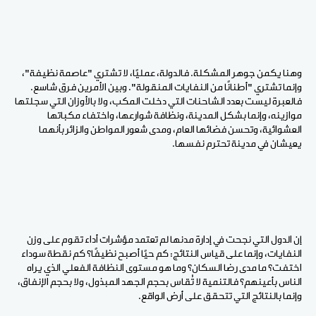
وهنا يكمن جوهر المشكلة. فالدولة، عمليًا، لا تشتري "عاصمة نظيفة"،
وإنما تشتري "أطنانًا من النفايات المنقولة". وبين الأمرين فرق شاسع.
فالعبرة ليست بعدد الشاحنات التي دخلت المكب، ولا بالأوزان التي سجلتها
موازينه، وإنما بشكل المدينة، ونظافة شوارعها، واختفاء مكباتها
العشوائية، وتحسن فضائها العام، ومدى شعور المواطن والزائر بأنهما
يعيشان في مدينة تحترم نفسها.
إن الدول التي نجحت في إدارة مدنها لم تعتمد مؤشرات أداء تقوم على وزن
النفايات، وإنما على قياس النتائج: كم حيًا أصبح نظيفًا؟ كم نقطة سوداء
اختفت؟ ما مدى رضا السكان؟ وما هو مستوى النظافة الفعلي الذي يراه
الناس بأعينهم؟ فالتنمية لا تُقاس بحجم الجهد المبذول، ولا بحجم الإنفاق،
وإنما بالنتائج التي تتحقق على أرض الواقع.