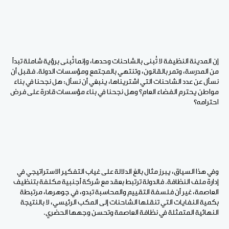
إن المدينة النظيفة لا تُبنى بالشاحنات وحدها، وإنما تُبنى برؤية شاملة تبدأ
من المدرسة، وتمر بالقانون، وتنتهي بالمجتمع ومؤسسات الدولة. فقبل أن
نسأل عن عدد الشاحنات التي اشتريناها، ينبغي أن نسأل: هل نجحنا في بناء
مواطن يحترم الفضاء العام؟ وهل نجحنا في بناء مؤسسات قادرة على فرض
احترامه؟
وفي هذا السياق، يبرز مثال بالغ الدلالة على غياب التفكير الاستراتيجي في
إدارة ملف النظافة. فالدولة ترتبط بعقد مع شركة أجنبية مكلفة بتنظيف
العاصمة، غير أن فلسفة التقييم والمحاسبة تبدو، في جوهرها، مرتبطة
بكمية النفايات التي تنقلها الشاحنات إلى المكب الرئيسي، لا بالنتيجة
النهائية المتمثلة في نظافة العاصمة وتحسن وجهها الحضري.