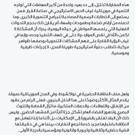
هذه المفارقة تختزل، إلى حد بعيد، واحدة من أكبر المعضلات التي تواجه
التنمية في موريتانيا: غياب الحس الاستراتيجي في صناعة القرار. فمن
يستمع إلى الخطابات الرسمية المصاحبة للبرامج التنموية الكبرى، وما
تحمله من أرقام ضخمة وطموحات واسعة، ثم يقارن ذلك بحجم التحولات
الفعلية التي يلمسها المواطن في حياته اليومية، يدرك أن المشكلة لا
تكمن دائمًا في نقص الموارد، ولا حتى في ضعف التنفيذ وحده، وإنما في
غياب الرؤية القادرة على فهم المشكلات التنموية بوصفها ظواهر
مركبة، تتطلب حلولًا استراتيجية طويلة المدى، لا إجراءات ظرفية
وموسمية.
ولعل ملف النظافة الحضرية في نواكشوط، وفي المدن الموريتانية عمومًا،
يقدم المثال الأكثر وضوحًا على هذا الخلل البنيوي. فعلى الرغم من عقود
من الإنفاق، والتعاقدات، والحملات المتكررة، ما تزال القمامة والتلوث
البصري وتدهور الفضاء العام تشكل جزءًا ثابتًا من المشهد الحضري. وليس
ذلك لأن البلاد تفتقر بالضرورة إلى الإمكانيات، بل لأننا ما زلنا نتعامل مع
النظافة باعتبارها مجرد خدمة لجمع النفايات، بينما هي في حقيقتها
قضية حضارية وثقافية وتربوية وقانونية ومؤسسية بالدرجة الأولى.