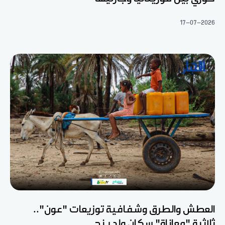
17-07-2026
العطش والطرق وشفافية توزيعات "عون"..
ثلاثية "معاناة" سكان ولد ينج