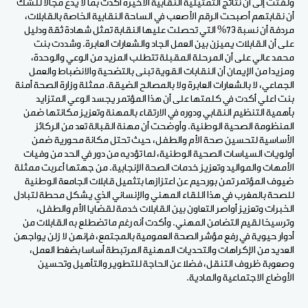
ولفتت إلى أن نتائج التمثيلية النقابية الأخيرة أكدت بما لا يدع مجالا للشك
أن نقابتهم أصبحت الرقم الأصعب في الساحة النقابية الخاصة بالقابلات،
مردفة أن نسبة 73% التي تحصلت عليها النقابة تمثل شهادة ثقة ودليل
على أن القابلات يميزن بين العمل الجاد والشعارات العابرة. وشددت بنت
محمد عالي على أن المرحلة المقبلة تتطلب المزيد من الوعي والوحدة،
ومزيدا من الإيمان أن النقابات القوية تبنى بالتضحية والانضباط والعمل
الجماعي، لا بالشعارات العابرة ولا بالمصالح الضيقة. ممثلة وزارة الصحة أمنة
بنت اعلي أكدت في كلمتها على أن هذا المؤتمر يجسد الوعي المتزايد
بأهمية التنظيم النقابي ودوره في الارتقاء بالمهنة وتعزيز مكانتها ضمن
المنظومة الصحية الوطنية. وأوضحت أن مهنة القبالة تعد من الركائز
الأساسية لتحسين صحة الأم والطفل، حيث تحتل مكانة محورية ضمن
أولويات السياسات الصحية الوطنية، لما تؤديه من دور في الحد من وفيات
الأمهات والمواليد وتعزيز خدمات الصحة الإنجابية. من جهتها أعربت ممثلة
ضيوف المؤتمر تمن بورحيم عن اعتزازها بتثميل قابلات الجامعة الوطنية
للصحة بالمغرب في هذا اللقاء المهني والإنساني الذي يشكل محطة لتبادل
الخبرات وتعزيز أواصر التعاون بين القابلات خدمة لقضايا الأم والطفل،
وترسيخا لقيم التضامن المهني. وأكدت أنه رغم ما تضطلع به القابلات من
أدوار حيوية في رفع مؤشر الصحة العمومية بالمجتمع، فإنهن لا زلن يواجهن
العديد من الإكراهات والتحديات المهنية المرتبطة أساسا بضغط العمل،
وصعوبة ظروف التنقل، فضلا عن الحاجة للتطوير والتأهيل وتحسين
الأوضاع الاجتماعية والمادية.