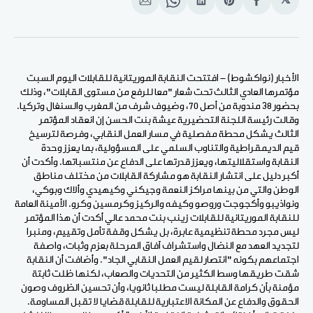
𝕏
انشر
Share
انشر
Share
انشر
على
on
على
on
على
الفيسبوك
Pinterest
لينكد
WhatsApp
الإيميل
إن
الأخبار (نواكشوط) - افتتحت النقابة الموريتانية للقابلات اليوم السبت
مؤتمرها العادي الثالث تحت شعار "معا للرفع من مستوى القابلات"، وذلك
بحضور 38 مندوبة من أصل 70، وضيوف شرف من المغرب والسنغال وتركيا.
وقالت رئيسة اللجنة التحضيرية عيشة بنت الحسن إن انعقاد المؤتمر
الثالث يشكل محطة مفصلية في مسار العمل النقابي، وفرصة لترسيخ
قيم الديمقراطية والتناوب السلمي على المسؤولية، بما يعزز وحدة
النقابة واستقلاليتها، ويعزز قدرتها على الدفاع عن منتسباتها. وأكدت أن
أكبر دليل على انتشار النقابة هو مشاركة القابلات من مختلف مناطق
الوطن والتي من بينها مراكز النعمة وجيكني وكيهيدي وألاك وبوكي،
ونواذيبو وأكجوجت وروصو وكيفه والركيز وكرمسين وكرو. الأمينة العامة
للنقابة الموريتانية للقابلات زينب بنت محمد عالي أكدت أن هذا المؤتمر
ليس مجرد محطة تنظيمية عابرة، بل يشكل وقفة تأمل وتقييم، ومنبرا
لتجديد العهد مع النضال واستشراف آفاق المرحلة بعزم وثبات، واصفة
اجتماعهم بكونه "انتصار لقيم العمل النقابي الجاد". وأضافت أن النقابة
شقت طريقها وسط الكثير من التحديات والصعاب، لكنها ظلت ثابتة
مؤمنة بأن كرامة القابلة ليست مطلبا ثانويا، وأن تحسين الظروف وصون
الحقوق والدفاع عن المكانة الاعتبارية للقابلة قضايا لا تقبل المساومة.