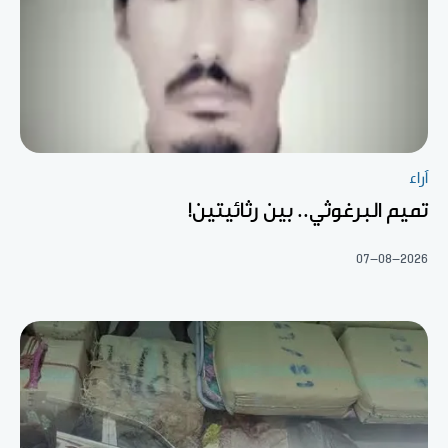
آراء
تميم البرغوثي.. بين رثائيتين!
07-08-2026