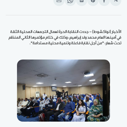
𝕏
انشر
Share
انشر
Share
انشر
على
on
على
on
على
الفيسبوك
Pinterest
لينكد
WhatsApp
الإيميل
إن
الأخبار (نواكشوط) - جددت النقابة الحرة لعمال التجمعات المحلية الثقة
في أمينها العام محمد ولد إبراهيم، وذلك في ختام مؤتمرها الثاني المنظم
تحت شعار: "من أجل نقابة فاعلة وتنمية محلية مستدامة".