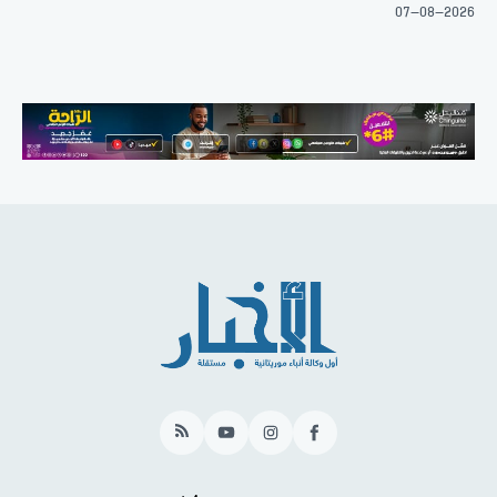
07-08-2026
RSS
YouTube
Instagram
Facebook