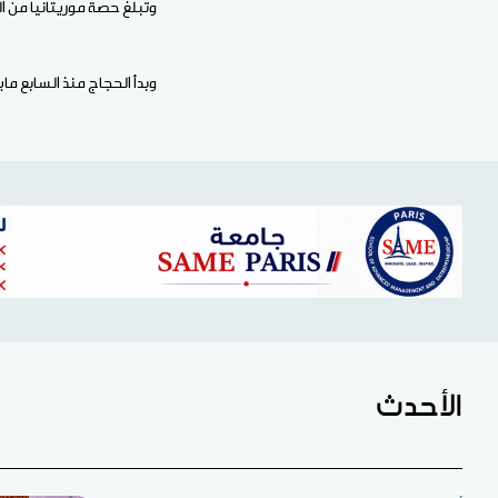
وتبلغ حصة موريتانيا من الحجاج 3500، تتولى الوزارة الإشراف المباشر على 2000 منهم، فيما تتولى ال
وبدأ الحجاج منذ السابع مايو 
الأحدث