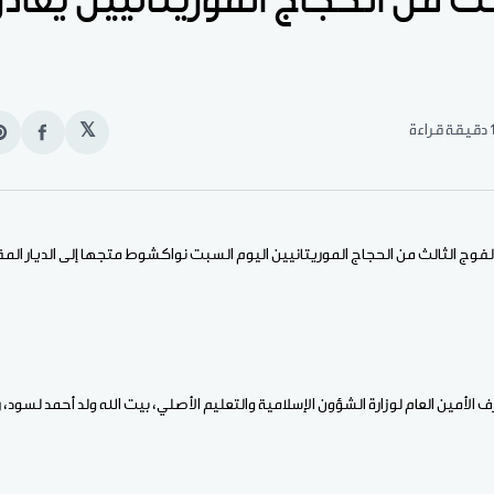
لث من الحجاج الموريتانيين يغادر
قيقة قراءة
𝕏
انشر
e
على
n
الفيس
t
 الفوج الثالث من الحجاج الموريتانيين اليوم السبت نواكشوط متجها إلى الديار الم
 الأمين العام لوزارة الشؤون الإسلامية والتعليم الأصلي، بيت الله ولد أحمد لسو