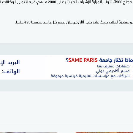
وكالات السياحية حج 1500.
مغادرة البلاد، حيث غادر حتى الآن فوجان يضم كل واحد منهما 420 حاجا.