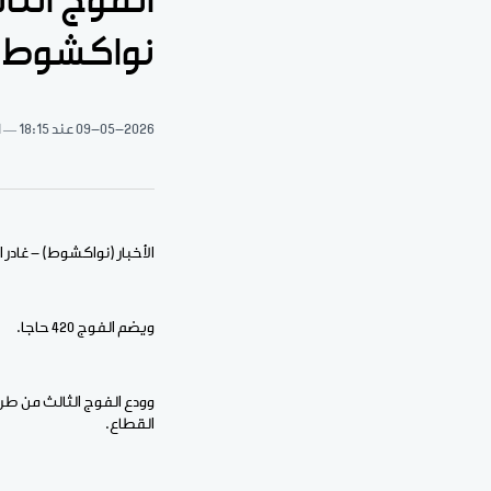
الفوج الثا
نواكشوط
09-05-2026
عند 18:15
1 د
الأخبار (نواكشوط) - غادر
ويضم الفوج 420 حاجا.
وودع الفوج الثالث من طرف
القطاع.