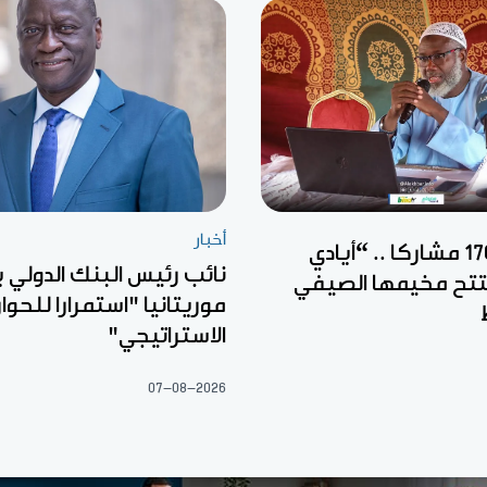
أخبار
بمشاركة 170 مشاركا .. “أيادي
نائب رئيس البنك الدولي ي
فتتح مخيمها الصيفي
موريتانيا "استمرارا للحوار
الاستراتيجي"
07-08-2026