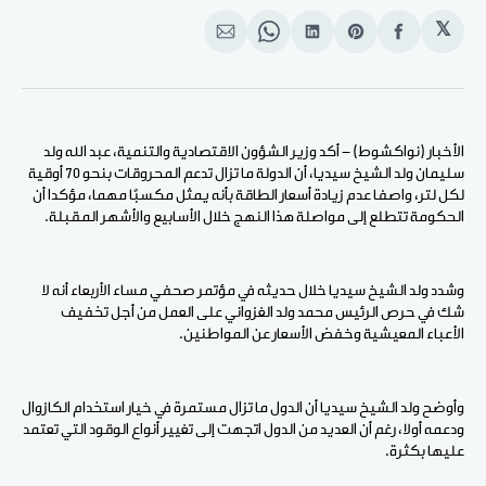
𝕏
انشر
Share
انشر
Share
انشر
على
on
على
on
على
الفيسبوك
Pinterest
لينكد
WhatsApp
الإيميل
إن
الأخبار (نواكشوط) - أكد وزير الشؤون الاقتصادية والتنمية، عبد الله ولد
سليمان ولد الشيخ سيديا، أن الدولة ما تزال تدعم المحروقات بنحو 70 أوقية
لكل لتر، واصفا عدم زيادة أسعار الطاقة بأنه يمثل مكسبًا مهما، مؤكدا أن
الحكومة تتطلع إلى مواصلة هذا النهج خلال الأسابيع والأشهر المقبلة.
وشدد ولد الشيخ سيديا خلال حديثه في مؤتمر صحفي مساء الأربعاء أنه لا
شك في حرص الرئيس محمد ولد الغزواني على العمل من أجل تخفيف
الأعباء المعيشية وخفض الأسعار عن المواطنين.
وأوضح ولد الشيخ سيديا أن الدول ما تزال مستمرة في خيار استخدام الكازوال
ودعمه أولا، رغم أن العديد من الدول اتجهت إلى تغيير أنواع الوقود التي تعتمد
عليها بكثرة.