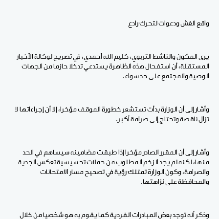
واقع الغش ودعوات لتحرك رادع
يرى المكون والناشط التربوي، كليم الله أحمدي، في تصريح لوكالة الأخبار
المستقلة، أن استفحال هذه الظاهرة يستدعي تدخلا حازما من الجهات
الوصية والمجتمع على حد سواء.
وأشار إلى أن الوزارة بدأت تستشعر خطورة الموقف مؤخرا، إلا أن إجراءاتها لا
تزال ناقصة وتحتاج إلى صرامة أكبر.
وأشار إلى أن المقرر الصادر مؤخرا إذا طبقت مضامينه سيساهم في الحد
منها، لكنه لم يجد الزخم المطلوب من حملات تحسيسية تعكس الجدية
والصرامة، وكون الوزارة تمتلك رؤية في تصحيح مسار الامتحانات
والمحافظة على نزاهتها.
وذكر أنه توجد بعض المبادرات الفردية كما يقوم به هو شخصيا من خلال