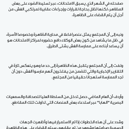
صفحته في الشهر الذي يسبق الامتحانات، عبر تسليط الضوء على بعض
المظاهر، لكنها تظل بحاجة لقرارات وإجراءات عقابية لمرتكبي الغش، من
أجل أن يتم القضاء على الظاهرة.
ونبه إلى أن المجتمع يمثل عنصرا فاعلا في محاربة الظاهرة وخصوصا الأسرة،
في ظل ما يشاهد من كون بعض الوكلاء دافع حضوره لمراكز الامتحانات هو
أن يساعد أبناءه على ممارسة الغش بشتى الطرق.
ولفت إلى أن المجتمع يتقبل هذه الظاهرة إلى حد ما وهو ينعكس تارة في
التقارير الإخبارية والتي تتضمن من يفتخرون أنهم مارسوا الغش، دون أن
تجد الممارسة استهجانا حقيقيا من المجتمع.
وأردف أن العام الماضي حصل تدخل من السلطة العليا للصحافة والسمعيات
البصرية "الهابا" عبر استدعاء بعض المنصات التي تداولت تلك المقاطع.
وشدد على أن هذه الخطوات إذا تم الاستمرار فيها وأظهرت الجهات
الرسمية صرامتها وشوهد من تم عقابهم، سيتم القضاء على هذه الظاهرة