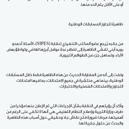
أو على الأقل يتم الحد منها.
ظاهرة تتجاوز المسابقات الوطنية
من جانبه يُرجع عضو المكتب التنفيذي لنقابة (SIPES)، الأستاذ أحمدو
بويه آبني تفشي الظاهرة إلى تضافر عدة عوامل أبرزها تغاضي وتواطؤ بعض
الآباء، وتساهل جزء من الطواقم التربوية.
ولفت إلى أنه من المفارقة الحديث عن هذه الظاهرة فقط خلال المسابقات
الوطنية، بينما هي منتشرة في جميع الامتحانات، بما فيها امتحانات
التجاوز والامتحانات الفصلية والاختبارات.
وأكد أن رؤيتهم في النقابة بشأن الإجراءات التي تم الإعلان عنها مؤخرا من
طرف وزارة التربية وإصلاح النظام التعليمي هي أنها لا تكفي على الرغم من
أهميتها، مردفا ضرورة فتح نقاش جاد وحقيقي حول أسباب هذه الظاهرة
والبحث عن حلول جذرية لها.