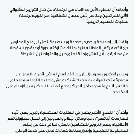
وأضاف أن الخطوة الأبرز هذا العام هي الرقمنة، من خلال التوزيع العشوائي
الآلي للمراقبين وعناصر الأمن لضمان الشفافية، مع التوجه لرقمنة
عمليات التصحيح تدريجياً.
ولفت إلى إصدار مقرر جديد يحدد عقوبات صارمة، تصل إلى منح الممارس
درجة "صفر" في المادة المعنية، وإلغاء مشاركته لدورة أو عدة دورات، فضلا
عن مصادرة وسائل الغش وإحالة المتورطين والمتواطئين للشرطة.
ويشير الدكتور يعقوب إلى أن إجراءات العام الماضي أثمرت بالفعل عن
مصادرة مئات الهواتف وتفكيك شبكات غش وإحالتها للعدالة، مما خلق
حالة من الردع والهدوء داخل المراكز ودفع الطلاب للتفكير قبل الإقدام على
المخالفة.
وأكد أن "التحدي الأكبر يكمن في العقليات المجتمعية وتبرير بعض الآباء
لممارسات أبنائهم"، داعيا وسائل الإعلام والمدونين إلى تحمل مسؤولياتهم
الأخلاقية، وعدم الترويج للمتباهين بالغش، لما في ذلك من إساءة
للمنظومة التعليمية وإضرار بصناعة كفاءات قادرة على خدمة الوطن.