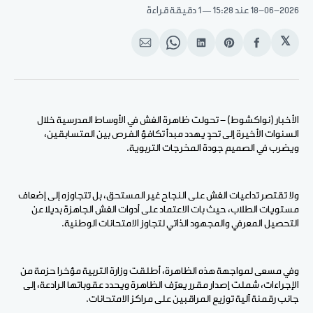
18-06-2026
عند 15:28
1 دقيقة قراءة
𝕏
انشر
Share
انشر
Share
انشر
على
on
على
on
على
الفيسبوك
Pinterest
لينكد
WhatsApp
الإيميل
إن
الأخبار (نواكشوط) - تحولت ظاهرة الغش في الأوساط المدرسية خلال
السنوات الأخيرة إلى تحدٍ يهدد مبدأ تكافؤ الفرص بين المتسابقين،
ويضرب في الصميم جودة المخرجات التربوية.
ولا تقتصر تداعيات الغش على النجاح غير المستحق، بل تتجاوزه إلى إضعاف
مستويات الطلاب، حيث بات الاعتماد على أدوات الغش الجاهزة بديلا عن
التحصيل المعرفي والمجهود الذاتي لتجاوز الامتحانات الوطنية.
وفي مسعى لمواجهة هذه الظاهرة، أطلقت وزارة التربية مؤخرا حزمة من
الإجراءات، شملت إصدار مقرر يعرّف الظاهرة ويحدد عقوباتها الرادعة، إلى
جانب رقمنة آلية توزيع المراقبين على مراكز الامتحانات.