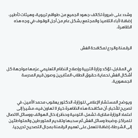
وشدد على ضرورة تكاتف جهود الجميع من طواقم تربوية، وهيئات تأطير،
إضافة لآباء التلاميذ والمجتمع بشكل عام من أجل الوقوف في وجه هذه
الظاهرة.
الرقمنة والردع لمكافحة الغش
في المقابل، تؤكد وزارة التربية وإصلاح النظام التعليمي عزمها مواجهة كل
أشكال الغش لحماية حقوق الطلاب المثابرين وصون قيم المدرسة
الجمهورية.
ويوضح المستشار الإعلامي للوزارة، الدكتور يعقوب محمد الأمين، في
تصريح للأخبار، أن مكافحة هذه الظاهرة خيار لا تهاون فيه، مشيرا إلى
اعتماد الوزارة مقاربة، تشمل، التوعية وحظر إدخال الهواتف ووسائل الاتصال
للمراكز، وضبط وسائل الغش ثم سحبها وتقديم المتورطين والمتواطئين
إلى الشرطة، إضافة للعمل على تعميم الرقمنة بمجال التصحيح تدريجيا.