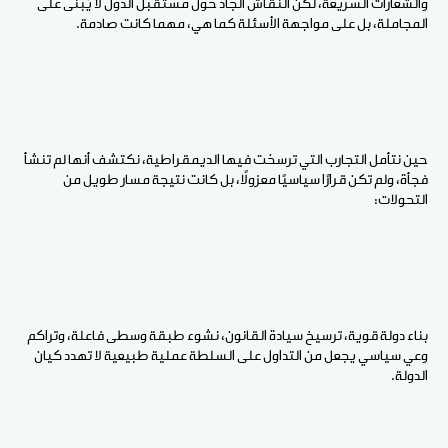
والشعارات السريعة، لكن النقاش الجاد حول مستقبل الدول لا يُبنى على
المجاملة، بل على مواجهة الأسئلة كما هي، مهما كانت صادمة.
حين نتأمل التجارب التي ترسخت فيها الديمقراطية، نكتشف أنها لم تنشأ
فجأة، ولم تكن قرارًا سياسيًا معزولًا، بل كانت نتيجة مسار طويل من
التحولات:
بناء دولة قوية، ترسيخ سيادة القانون، نشوء طبقة وسطى فاعلة، وتراكم
وعي سياسي يجعل من التداول على السلطة عملية طبيعية لا تهدد كيان
الدولة.