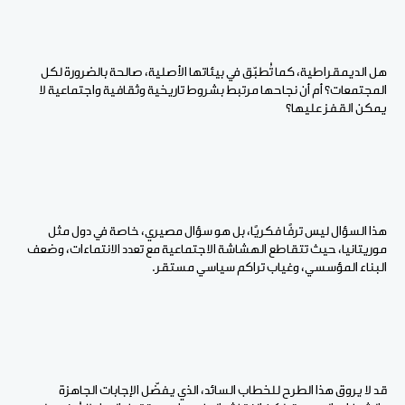
هل الديمقراطية، كما تُطبّق في بيئاتها الأصلية، صالحة بالضرورة لكل
المجتمعات؟ أم أن نجاحها مرتبط بشروط تاريخية وثقافية واجتماعية لا
يمكن القفز عليها؟
هذا السؤال ليس ترفًا فكريًا، بل هو سؤال مصيري، خاصة في دول مثل
موريتانيا، حيث تتقاطع الهشاشة الاجتماعية مع تعدد الانتماءات، وضعف
البناء المؤسسي، وغياب تراكم سياسي مستقر.
قد لا يروق هذا الطرح للخطاب السائد، الذي يفضّل الإجابات الجاهزة