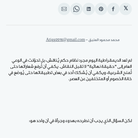
𝕏
انشر
Share
انشر
Share
انشر
على
on
على
on
على
الفيسبوك
Pinterest
لينكد
WhatsApp
الإيميل
إن
محمد محمود العتيق - 
Atigg2016@gmail.com
لم تعد الديمقراطية اليوم مجرد نظام حكم يُناقش، بل تحوّلت في الوعي
العام إلى "حقيقة نهائية" لا تقبل النقاش. يكفي أن تُرفع شعاراتها حتى
تُمنح الشرعية، ويكفي أن يُشكك أحد في بعض تطبيقاتها حتى يُوضع في
خانة الخصوم أو المتخلفين عن العصر.
لكن السؤال الذي يجب أن نطرحه بهدوء وجرأة في آن واحد هو: