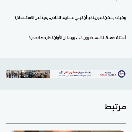
وكيف يمكن لموريتانيا أن تبني مسارها الخاص، بعيدًا عن الاستنساخ؟
أسئلة صعبة، لكنها ضرورية… وربما آن الأوان لطرحها بجدية.
مرتبط