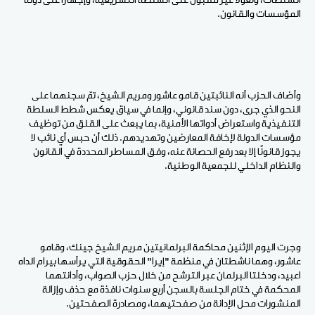
السلطات، وتغولًا غير مقبول على السلطة التشريعية، وإجهازًا على دولة
المؤسسات والقانون.
وأضاف الحزب أنه النائبتين قامو عاشور ومريم الشيخ، تمّ سجنهما على
النحو الذي جرى، دون سند قانوني، وإنما في سياق يعكس شطط السلطة
التنفيذية واستعراض أدواتها الأمنية، بما يبعث على القلق من توظيف
مؤسسات الدولة لإخافة المعارضين وتهديدهم. ذلك أن حبس أي نائب لا
يجوز قانونًا إلا بعد رفع الحصانة عنه، وفق المساطر المحددة في القانون
والنظام الداخلي للجمعية الوطنية.
وجرت اليوم الإثنين محاكمة البرلمانيتين مريم الشيخ جينك، وقامو
عاشور، وهما ناشطتان في منظمة "إيرا" الحقوقية التي يرأسها بيرام الداه
اعبيد، ودخلتا البرلمان عبر الترشح من خلال حزب الصواب، وأدانتهما
المحكمة في ختام الجلسة بالسجن أربع سنوات نافذة مع حذف وإزالة
المنشورات محل الإدانة من صفحتيهما، ومصادرة الصفحتين.