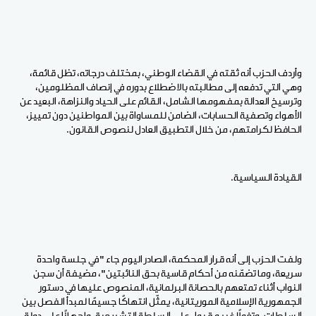
وأردف الحزب أنه ثقته في القضاء الوطني، بمختلف درجاته، تظل قائمة،
وهي التي تدفعه إلى مطالبته بالاضطلاع بدوره في إنصاف المظلومين،
وترسيخ العدالة بمفهومها الشامل، القائم على الحياد والنزاهة، البعيد عن
الأهواء وتصفية الحسابات، الضامن للمساواة بين المواطنين دون تمييز،
الحافظ لكرامتهم، من خلال التطبيق العادل لنصوص القانون.
القيادة السياسية.
ولفت الحزب إلى أنه قرار المحكمة، الصادر اليوم جاء "في جلسة واحدة
سريعة، وما تضمّنه من أحكام قاسية بحق النائبتين"، مضيفة أن سجن
النواب أثناء تمتعهم بالحصانة البرلمانية، المنصوص عليها في دستور
الجمهورية الإسلامية الموريتانية، يمثّل انتهاكًا جسيمًا لمبدأ الفصل بين