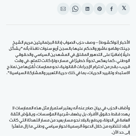
𝕏
انشر
Share
انشر
Share
انشر
على
on
على
on
على
الفيسبوك
Pinterest
لينكد
WhatsApp
الإيميل
إن
الأخبار (نواكشوط) – وصف حزب الصواب إدانة البرلمانيتين مريم الشيخ
جينك وقامو عاشور والحكم عليها بالسجن أربع سنوات نافذة بأنه "يشكّل
دليلًا إضافيًا على التدهور المقلق في المشهدين السياسي والحقوقي
الوطني، كما يعكس تحولًا خطيرًا في مسار دولةٍ كانت تتمتع، في وقت
قريب، بقدر من احترام الإجراءات القانونية، نحو ممارسات تُقرّبها من نماذج
الاستبداد وتقييد الحريات، بما في ذلك حرية التعبير والمشاركة السياسية".
وأضاف الحزب في بيان صادر عنه أنه يعتبر استمرار مثل هذه الممارسات لا
يهدد فقط حقوق الأفراد، بل يضعف شرعية المؤسسات، ويقوّض الثقة
العامة في الدولة، ويدفع بالبلاد نحو مسار بعيد من مسار التهدئة التي كانت
البلاد تنتظره من خلال الدعوة الرسمية لحوار سياسي وطني ما زال متعثرا
إلى حد الآن.