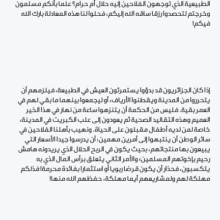
الطبيعية الذي توجهون الفلاحين إليه حلال أم حرام؟ علما بأنكم مسلمون
وخرجتم لتحصدوا رزقا ساقه الله إليكم، فحلوا لنا هذه المعادلة بارك الله
فيكم!
إذا كان الجزائريون قد بدؤوا يستمرئون العيش في الطبيعة، فيلزمهم أن
يتحرروا من المدينة ويقطنوا الأرياف، أو ليجمعوا بينهما ما بقي لهم في
العمر بقية. فليس من الحكمة أن يتنزهوا ساعة من نهار في هذا الخير
العميم وهذه التقاليد الصحية ثم يعودون إلى علب الكبريت في المدينة،
خاصة لمن لديه أطفال مقبلون على الحياة. ونهيب بأهلنا الفلاحين في
سائر الوطن أن ينتبهوا إلى أمرين مهمين: أن يدرسوا جيدا الأسعار التي
يبيعون بها منتجاتهم، بحيث يكون في الربح الحلال الذي يريدونه هامش
رحيم بإخوتهم المسلمين؛ والأمر الثاني يتعلق برأس المال الذي به
يتكسبون، فحذار أن يكون قرضا ربويا أو استثمارا بفائدة محرمة! فذلكم
مهلكة لهم ولمشاريعهم أيما مهلكة، حفظهم الله منها!