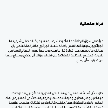
فراخ صنصالية
قرأت في سوق الرداءة مقالة أعيد نشرها بمناسبة يختلف على شرعيتها
الجزائريون، ولولا أنها تمس بأصالة شعبنا الجزائري ما قرأتها، لعلمي بأن
هنالك من يسهر على قراءة كل ما هب ودب مما يمس النظام السياسي
للدولة؛ فيخضع للمتابعة القضائية من شاء له هؤلاء أن يخضع، ويمنع منها
من شاؤوا له أن يمنع.
حاولت أن أستشف معاني من هذا النص المدور بلغة الأجنبي فما وجدت
فيها غير جهل مطبق وخرفات خطتها يد رجعية تبحث في المقابر عن نقاء
الجنس وتعادي الحضارة، ممن يلقب كاتبا وتروج لكتاباته منصات إعلامية
غربية المنشأ عربية التمويل، التمويل الخليجي بطبيعة الحال. فأغلب