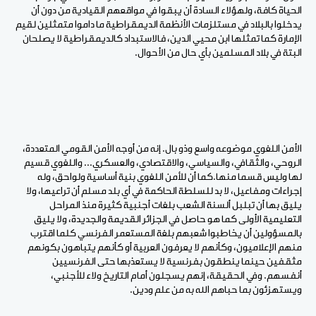
الحياة كافة، ولهؤلاء السادة أن يبقوا في مواقعهم القيادية من دون أن
يدخلوا بالبلاد في مستلزمات الأنظمة الديمقراطية ما داموا متمثلين لقيم
الإمارة كما تمثلها ابن محيي الدين، فالاستبداد كالديمقراطية لا يصلحان
البتة في بلاد المسلمين بأي حال من الأحوال.
الأمن اللغوي موضوعه واسع وذو بال. إنه من أوجه الأمن القومي المتعددة،
الروحي، والثقافي، والسياسي، والاقتصادي، والعسكري... واللغوي قسيم
لها وليس قسما منها.كما أن للأمن اللغوي بنية أساسية ولواحق، وله
إجراءات ومفاعيل، لا بد للسلطة الحاكمة في أي بلد مسلم أن تراعيها، ولا
يليق بها أن تبلبل ألسنة الشعب بلغات أجنبية كثيرة منذ المراحل
التعليمية الأولى كما هو حاصل في الجزائر القديمة والجديدة، ولا يليق
بالمسؤولين أن يخاطبوا شعبهم بلغة المستعمر الفرنسي كلما اقترب
منهم الإعلاميون، وكأنهم لا يعرفون العربية أو كأنهم يتباهون بكونهم
مثقفين حينما ينطقون بفرنسية لا يستعذبها حتى الفرنسيين
أنفسهم. وفي الحقيقة، إنهم يسجلون أمام التاريخ ولاء للأجنبي،
ويستهزئون بما حباهم الله به من علم ودين.