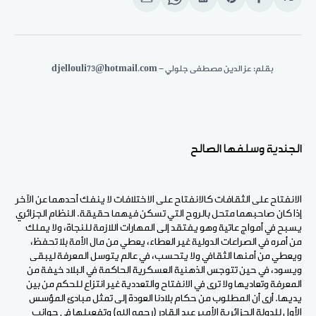
انشر
Share
انشر
Share
انشر
على
on
على
on
على
الفيسبوك
Pinterest
لينكد
WhatsApp
الإيميل
إن
بقلم: عز الدين مصطفى جلولي - djellouli73@hotmail.com
الجندية وسلفها الصالح
الانفتاح على الثقافات كالانفتاح على الاختلافات لا ينفك أحدهما عن الآخر
إذا كان صاحبهما متحل بالروح التي تسكن فيهما حقيقة. النظام الجزائري
يسبح في أمواج عاتية وهو يفتقد إلى المهارات اللازمة للنجاة، ولا يملك
من أمره في الصراعات الدولية غير العطاء، يعطي من مال الأمة بلا تحفظ،
ويعطي من أمنها الثقافي ولا يتحسب، في عالم يتوسل المعرفة ليبقى
ويسود، في حين تتوجس الذهنية العسكرية الحاكمة في البلاد خيفة من
المعرفة وتعاديها ولا ترى في الانفتاح والتعددية غير انتزاع للحكم من بين
يديها. أرى أن المطلوب من حكام بلادنا العودة إلى تمثل مبادئ المؤسس
الأول للدولة الجزائرية الأمير عبد القادر (رحمه الله) وتفعيلها في جوانب