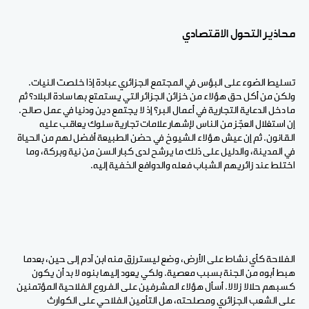
محاذير التحول الاقتصادي
تسليط الضوء على البؤس في المجتمع الجزائري عبادة إذا خلصت النيات.
ولكن من أكل حق هؤلاء من خزائن الجزائر التي يستمتع بها سادة البلاد؟ ثم
ما دخل الدعاية التجارية في أعمال البر؟ إذ لا يجتمع دين ودنيا في عمل صالح.
إن استغلال العجّز من الناس لإشهار علامات تجارية سلوك يعاقب عليه
القانون. ثم إن عيش هؤلاء الشيوخ في حضن الطبيعة أفضل لهم من الحياة
في المدينة، والدليل على ذلك ما يرشح لدى كبار السن من نية وبركة، وما
اختلط عند زائريهم الشباب فعله والدوافع الخفية إليه.
الفلاحة كأي نشاط على الأرض، وضع ليسترزق منه ابن آدم إلى حين، بعدما
هبط أبوه من الجنة بسبب معصية. ولكي يعود إليها بنوه لا بد أن يكون
كسبهم حلالا زلالا. أسأل هؤلاء المشرفين على الفروع الفلاحية المؤتمنين
على الشعب الجزائري ومصلحته، هل التأمين الفلاحي على الكوارث