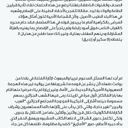
الصحف والقنوات الناطقة بلغتنا ترضع من هذه الحلمات لقاء تأدية قرابين
الطاعة والولاء بلا تردد. مقالة تتفجر بالأحقاد الدفينة على الإسلام وشعبه
في هذا البلد الطيب الأصيل. ولأن الشجاعة الأدبية تخون أمثال هؤلاء
المرضى بالكراهية أمام ما يريدون قوله في هذا المضمار، فقد حام محرره
كالغراب الناعب فوق أسود رابضة ولم يتجرأ على الإفصاح بما يعنيه بالغزاة
المشارقة ودينهم المغلف بعناية، وغير ذلك مما طفح من هذيان لا
يلفظه إلا سكير أو زنديق!
لم أجد لهذا الممثل المدعوم غربيا والمبعوث لإثارة الفتنة في بلادنا من
بواعث دفعته لأن ينشر عن قومه ما نشر وبلغة من يواليه غير هذه الهجمة
الصهيونية الأمريكية الجديدة على الأمة، وغير زيارة لم يك مرضيا عنها قام
بها بابا الفاتكان لأول مرة في تاريخنا، رمى فيها الشعب الجزائري بسهم
مسمومة حينما أشار إلى التركيبة المزدوجة المجتمع الجزائري "العرب
والبربر" لغير حاجة، والتي كان يدأب على إثارتها دائما المستعمرون بإشراف
الكارادلة الكاثوليك خلال قرن واثنين وثلاثين عاما من الاحتلال بلا جدوى.
ولكي تكتمل دعوى الشر التي ادعاها الكاتب المشبوه ويعمق الحفر الذي
بدأه حبره الأعظم، صور "الأمازيغ" كضحية مظلومة، ظلمها كل من جاء