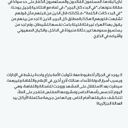
غازيا لبلادها، المسلمون الفاتحون والمستعمرون الكفار على حد سواء! في
مقالة عنونها بـ"في البدء كان البربر"، في تماه مع افتتاحية إنجيل يوحنا:
"في البدء كانت الكلمة"، فـ{كذلك قال الذين من قبلهم مثل قولهم
تشابهت قلوبهم}! هكذا بالمطلق كل البربر، الذين لا تجد من بينهم من
يقول بهذا الهراء غير فئة قليلة باعت نفسها للشيطان، ولم تجد من
يستسيغ سمومها غير حثالة منبوذة في الداخل، والكيان الصهيوني
وأشياعه في الخارج.
لا يوجد في الجزائر أخطبوط معاد لثوابت الأمة بذراع واحدة ينشط في الإدارات
ويسرب أسرار الدولة للأعداء، هنالك أذرع أخرى في الإعلام والثقافة وغيرهما،
سيطرت بعد الاستقلال على المشهد وروجت للضحالة والتفاهة، وهي
اليوم تتحسس رأسها الحاسر ومشروعها المفلس فتفجر على الملأ،
لتنكشف حقيقتها أمام الناس، ويا لها من جريمة مكتملة الأركان بيد
العدالة الجزائرية!