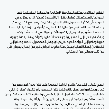
الفلاح الجزائري يفتقد للمتابعة الإرشادية والحماية الحقيقية كما
المواطن المستهلك تماما. يقال إن الأسمدة تسخن الأرض وتزيد في
المردود، أي تكثّر المحصول وتاليا الأرباح. ولكن، كم سيدفع الفلاح ومن
يستهلك هذا المنتوج من مال لقاء العلاج من أمراض مزمنة بتناوله هذا
الطعام المشوب بالكيمياويات، وما أكثر هؤلاء في المستشفيات،
وبعضهم غادرنا إلى المقابر والجبانات؟ الألمان تركوا كل هذا بعدما جربوه
قرونا وعادوا إلى الزراعة الحية تدريجيا ولو قل المحصول، لأنهم وصلوا إلى
قناعة بأن إنسانا ألمانيا يعيش مئة عام بلا أمراض خير من إنسان يعيش أقل
من ذلك ويعاني من الأسقام.
أنصح إخوتي الفلاحين باتباع الزراعة الحيوية كما كان ديدن أجدادهم من
قبل، وليقنعوا بما أعطى الله قليلا كان المحصول أم كثيرا، "فالرزق اللي
ضامنو ربي يجيك"، كما يقول المثل الشعبي، والمقويات العضوية خير من
الأسمدة الكيمياوية بكثير. وعلى الجزائريين الأحرار ألا يقحموا الدولة
وحسناتها القليلة في خطابهم كلما اقترب منهم الإعلام فيفقدوا