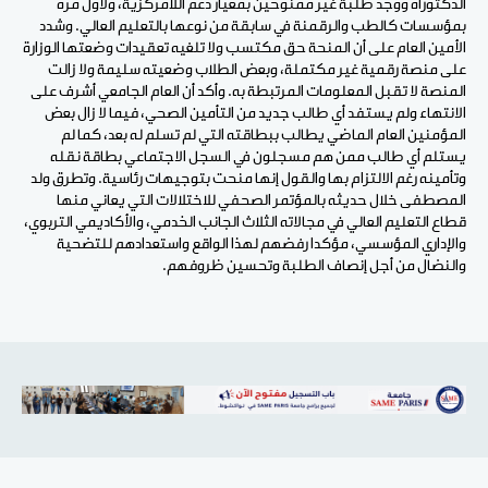
الدكتوراه ووجد طلبة غير ممنوحين بمعيار دعم اللامركزية، ولأول مرة
بمؤسسات كالطب والرقمنة في سابقة من نوعها بالتعليم العالي. وشدد
الأمين العام على أن المنحة حق مكتسب ولا تلغيه تعقيدات وضعتها الوزارة
على منصة رقمية غير مكتملة، وبعض الطلاب وضعيته سليمة ولا زالت
المنصة لا تقبل المعلومات المرتبطة به. وأكد أن العام الجامعي أشرف على
الانتهاء ولم يستفد أي طالب جديد من التأمين الصحي، فيما لا زال بعض
المؤمنين العام الماضي يطالب ببطاقته التي لم تسلم له بعد، كما لم
يستلم أي طالب ممن هم مسجلون في السجل الاجتماعي بطاقة نقله
وتأمينه رغم الالتزام بها والقول إنها منحت بتوجيهات رئاسية. وتطرق ولد
المصطفى خلال حديثه بالمؤتمر الصحفي للاختلالات التي يعاني منها
قطاع التعليم العالي في مجالاته الثلاث الجانب الخدمي، والأكاديمي التربوي،
والإداري المؤسسي، مؤكدا رفضهم لهذا الواقع واستعدادهم للتضحية
والنضال من أجل إنصاف الطلبة وتحسين ظروفهم.