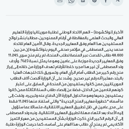
𝕏
انشر
Share
انشر
Share
انشر
على
on
على
on
على
الفيسبوك
Pinterest
لينكد
WhatsApp
الإيميل
إن
الأخبار (نواكشوط) - اتهم الاتحاد الوطني لطلبة موريتانيا وزارة التعليم
العالي والبحث العلمي بالمغالطة في أرقام الممنوحين، مطالبا بنشر لوائح
المستفيدين هذا العام وفق المعايير الجديدة. وقال الأمين العام للاتحاد
محمد يحيى المصطفى في مؤتمر صحفي اليوم بنواكشوط إن من بين
48.600 طالب تقدمت عبر المنصة لطلب المنحة، لم يتم منح سوى 11.245
وفق المعايير الجديدة موزعة على عامين وهو ما يمثل نسبة 23%. وأردف
ولد المصطفى أن غير هذا مجرد خلط للأرقام تهدف الوزارة من خلاله إلى إبراز
منح رقم كبير من الطلاب أمام الرأي العام، وتسويق ذلك للجهات العليا
بالبلد، معتبرا أنه رقم غير صحيح. وشدد على أن الوزارة أقصت آلاف الطلاب
الموريتانيين ممن كانوا يستفيدون من المنحة في السابق على اعتبار
كونهم قادمين من الداخل، فضلا عن إقصاء طلاب السنة الثالثة ممن كانوا
يستفيدون جميعا وهو ما تحاول الوزارة الآن الدفاع عنه وتبريره. ولفت إلى
ما أسماه "خطورة معايير المنح الجديدة" والتي استفاد منها 11.245 فقط
على مدى عامين في ظل تطبيق المعايير الانتقالية، متسائلا عما ستؤول
إليه الأعداد بعد انتهاء مهلة تطبيق المعايير الانتقالية. ونبه ولد المصطفى
إلى أن الرقم الكبير الذي ذكرت الوزارة بشأن المستفيدين من معيار التميز
الأكاديمي لم يمنح أي طالب هذا العام على أساسه، كما حرمت الوزارة طلبة