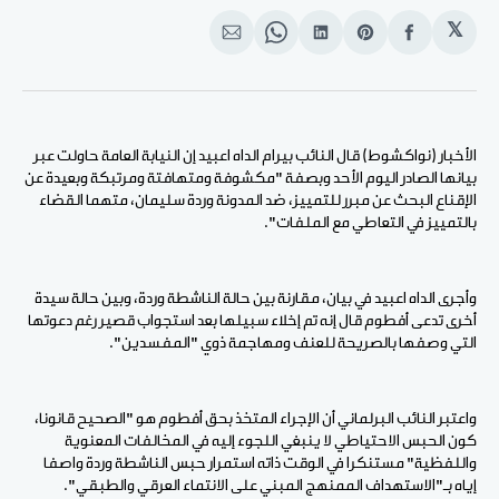
𝕏
انشر
Share
انشر
Share
انشر
على
on
على
on
على
الفيسبوك
Pinterest
لينكد
WhatsApp
الإيميل
إن
الأخبار (نواكشوط) قال النائب بيرام الداه اعبيد إن النيابة العامة حاولت عبر
بيانها الصادر اليوم الأحد وبصفة "مكشوفة ومتهافتة ومرتبكة وبعيدة عن
الإقناع البحث عن مبرر للتمييز، ضد المدونة وردة سليمان، متهما القضاء
بالتمييز في التعاطي مع الملفات".
وأجرى الداه اعبيد في بيان، مقارنة بين حالة الناشطة وردة، وبين حالة سيدة
أخرى تدعى أفطوم قال إنه تم إخلاء سبيلها بعد استجواب قصير رغم دعوتها
التي وصفها بالصريحة للعنف ومهاجمة ذوي "المفسدين".
واعتبر النائب البرلماني أن الإجراء المتخذ بحق أفطوم هو "الصحيح قانونا،
كون الحبس الاحتياطي لا ينبغي اللجوء إليه في المخالفات المعنوية
واللفظية" مستنكرا في الوقت ذاته استمرار حبس الناشطة وردة واصفا
إياه بـ"الاستهداف الممنهج المبني على الانتماء العرقي والطبقي".