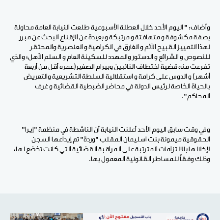
وأضاف: " اليوم الأحد خلال العطلة الأسبوعية طلعت النيابة العامة محاولة
بصفة مكشوفة و متهافتة و مرتبكة و بعيدة عن الإقناع البحث عن مبرر
لهذا التمييز القبيح الآثم و الغارق في الكراهية و العنصرية والمحتقر
للنصوص و الشرائع و الدستور والمهدد للسكينة العام و السلم الأهل؛ والذي
تفرعت منه قضية اختطاف النائبين وبيرام الصغير(عمره أقل من أربعة
أشهر) و الدوس على كرامة و استقلالية السلطة التشريعية والتعريض
بالحياة الخاصة لرئيس الدولة في محاضر الضبطية القضائية و غرف
المحاكم".
وفي وقت سابق اليوم الأحد أعلنت النيابة أن الناشطة في منظمة "إيرا"
الحقوقية ميمونة بنت اسليمان المقلب "وردة" تم إيداعها السجن
لإخلالها بالالتزامات المترتبة على المراقبة القضائية التي كانت تخضع لها،
وذلك وفقاً للمساطر القانونية المعمول بها.