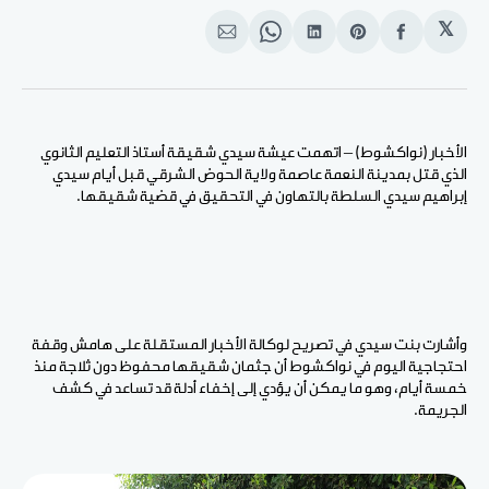
𝕏
انشر
Share
انشر
Share
انشر
على
on
على
on
على
الفيسبوك
Pinterest
لينكد
WhatsApp
الإيميل
إن
الأخبار (نواكشوط) – اتهمت عيشة سيدي شقيقة أستاذ التعليم الثانوي
الذي قتل بمدينة النعمة عاصمة ولاية الحوض الشرقي قبل أيام سيدي
إبراهيم سيدي السلطة بالتهاون في التحقيق في قضية شقيقها.
وأشارت بنت سيدي في تصريح لوكالة الأخبار المستقلة على هامش وقفة
احتجاجية اليوم في نواكشوط أن جثمان شقيقها محفوظ دون ثلاجة منذ
خمسة أيام، وهو ما يمكن أن يؤدي إلى إخفاء أدلة قد تساعد في كشف
الجريمة.