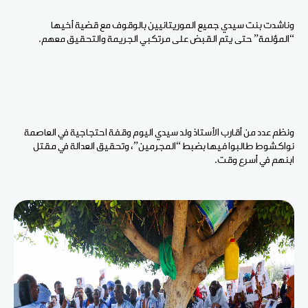
وناشدت بنت سيدي جميع الموريتانيين بالوقوف مع قضية أخيها
“المؤلمة” حتى يتم القبض على مرتكبي الجريمة والتحقيق معهم.
ونظم عدد من أقارب الأستاذ ولد سيدي اليوم وقفة احتجاجية في العاصمة
نواكشوط طالبوا فيها بضبط “المجرمين”، وتحقيق العدالة في مقتل
ابنهم في أسرع وقت.