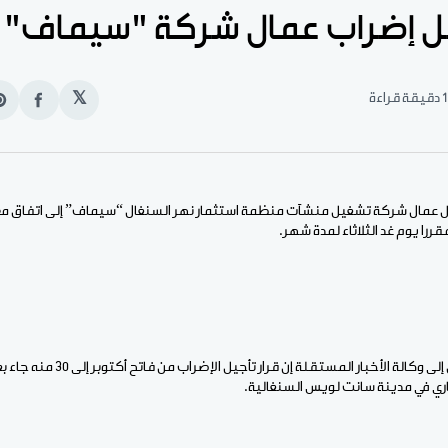
ل إضراب عمال شركة "سيماف" 
1 دقيقة قراءة
𝕏
انشر
e
على
n
الفيس
t
ل عمال شركة تشغيل منشآت منظمة استثمار نهر السنغال “سيماف” إلى اتفاق مع
ررا يوم غد الثلاثاء لمدة شهر.
وقال العمال في إيجاز أرسل إلى وكالة الأخ