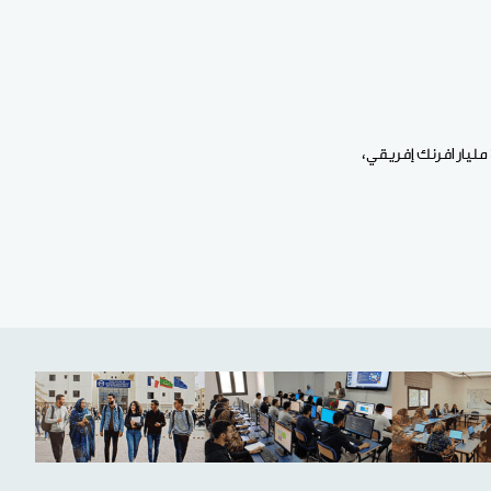
ووفق مصادر وكالة الأخبار، فإن تأخر رواتب العمال، يعود إلى تراكم ديون “سيماف” على مالي، حيث تجاوزت 30 مليار افرنك إفريقي،