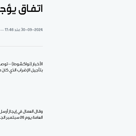
اتفاق يؤج
30-09-2024
عند 17:46
الأخبار (نواكشوط) – توص
بتأجيل الإضراب الذي كان مق
العامة يوم 26 سبتمبر الجاري في مدينة سانت لويس السنغالية.