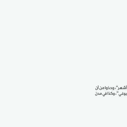
ان عمال الشركة قد أوضعوا إشعارا بالإضراب ابتداء من فاتح أكتوبر احتجاجا على “تأخر تسديد رواتبهم منذ 3 أشهر”، وحذوا من أن
بوغي”، وكذا في مدن