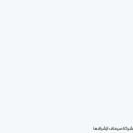
ة لشركة سيماف لإشرافها