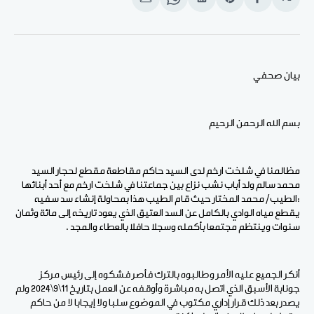
انشر
Share
انشر
Share
انشر
على
on
على
on
على
الفيسبوك
Pinterest
لينكد
WhatsApp
الإيميل
إن
بيان صحفي
بسم الله الرحمن الرحيم
مظالمنا في شلخت ارخم لدى السيد حاكم مقاطعة مقطع لحجار السيد
محمد سالم ولد أباب نشب نزاع بين جماعتنا في شلخت ارخم مع أحد أبنائها
:الطيب/ محمد المختار حيث قام الطيب هذا بمحاولة إنشاء سد سفيه
يقطع مياه الوادي بالكامل عن السد العتيق الذي يعود تاريخه إلى مائة وثمان
سنوات وينتظم مجتمعا بأكمله وسجلا حافلا بالعطاء والمجد .
أنكر الجميع عليه الأمر وطالبوه بالترك فأصر فشكوه إلى رئيس مركز
جونابة الأسبق الذي اتصل به مباشرة وأوقفه عن العمل بتاريخ 11\9\2024 ولم
يصدر بعد ذلك قرار إداري مكتوب في الموضوع سلبا ولا إيجابا لا من حاكم