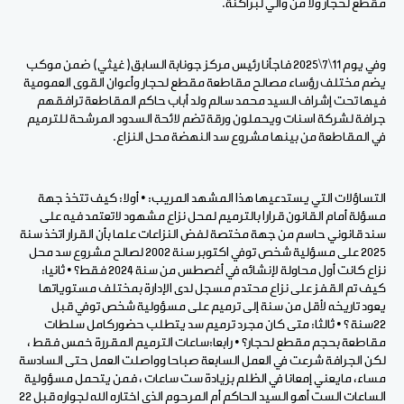
مقطع لحجار ولا من والي لبراكنة.
وفي يوم 11\7\2025 فاجأنا رئيس مركز جونابة السابق( غيثي) ضمن موكب
يضم مختلف رؤساء مصالح مقاطعة مقطع لحجار وأعوان القوى العمومية
فيها تحت إشراف السيد محمد سالم ولد أباب حاكم المقاطعة ترافقهم
جرافة لشركة اسنات ويحملون ورقة تضم لائحة السدود المرشحة للترميم
في المقاطعة من بينها مشروع سد النهضة محل النزاع.
التساؤلات التي يستدعيها هذا المشهد المريب: • أولا: كيف تتخذ جهة
مسؤلة أمام القانون قرارا بالترميم لمحل نزاع مشهود لاتعتمد فيه على
سند قانوني حاسم من جهة مختصة لفض النزاعات علما بأن القرار اتخذ سنة
2025 على مسؤلية شخص توفي اكتوبر سنة 2002 لصالح مشروع سد محل
نزاع كانت أول محاولة لإنشائه في أغصطس من سنة 2024 فقط؟ • ثانيا:
كيف تم القفز على نزاع محتدم مسجل لدى الإدارة بمختلف مستوياتها
يعود تاريخه لأقل من سنة إلى ترميم على مسؤولية شخص توفي قبل
22سنة ؟ • ثالثا: متى كان مجرد ترميم سد يتطلب حضوركامل سلطات
مقاطعة بحجم مقطع لحجار؟ • رابعا:ساعات الترميم المقررة خمس فقط ،
لكن الجرافة شرعت في العمل السابعة صباحا وواصلت العمل حتى السادسة
مساء، مايعني إمعانا في الظلم بزيادة ست ساعات ، فمن يتحمل مسؤولية
الساعات الست أهو السيد الحاكم أم المرحوم الذي اختاره الله لجواره قبل 22