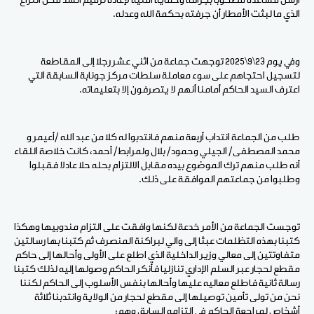
أرسل مساعده مصحوبا بجرافة وحماية أمنية لإعادة ترميم السد محل النزاع
الذي ما لبثت الأمطار أن جرفته بحكمة الله وعدله.
وفي يوم 23\9\2025 توجهت جماعة من اثني عشر رجلا إلى المقاطعة
لتسجيل احتجاهم على سوء معاملة سلطات مركز جونابة السابقة التي
اعترف السيد الحاكم أمامنا أنهم لا يتصرفون إلا بتعليماته.
طلب من الجماعة انتداب أربعة منهم فانتدبوا له كلا من عبد الله /أعيمر و
محمد المصطفى/ الجيلي وحمود/ بلال ولمرابط/ أحمد، كانت خلاصة اللقاء
أنه طلب منهم ترك الموضوع بيده مقابل الالتزام بحله حلا عادلا فقبلوا
وطلبوا من جماعتهم الموافقة على ذلك.
توجست الجماعة من الأمر خدعة لكنها وافقت على التزام مندوبيها وهكذا
كتبنا بهذه التظلمات عبثا إلى والي لبراكنة المنصرف ثم كتبنا بها رسالتين
متفاوتتين إلى معالي وزير الداخلية الذي اطلع على الأولى وأحالها إلى حاكم
مقطع لحجار عبر السلم الإداري تنازليا فأنكر الحاكم وصولها إليه لذلك كتبنا
رسالة ثانية فاطلع معاليه عليها وأحالها بنفس الأسلوب إلى الحاكم لكننا
نحن من تولى تأمين توصيلها إلى مقطع لحجار من الولاية وانتدبنا ثلاثة
أشخاص لمراجعة الحاكم في التزامه السابق وهم: