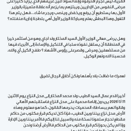
القرية، ليس لجرم اقترفوه وإنما لسواد أعين غريمهم الذي يزايد كثيرا على
مرضى النفوس من الإداريين ويبتزهم بما يزعم أنه علاقة متميزة بالوزير
الأول بها يستطيع أن يرفع ويخفض وينصب ويجر ما شاء...فهل يتم هذا
التغول وهذا البطش بعلم ومباركة الوزير الأول أهي بلطجة إدارية منفلته ؟
وهل يرضى معالي الوزير الأول السيد المختار ولد اجاي وهو من استثمر خيرا
في المنطقة أن يستغل نفوذه سلبا في التنكيل والإساءة إلى الأبرياء فيها
من مستضعفين ومرضى وقصرعلى رؤوس الأشهاد ؟ طفح الكيل أي والله.
فحسبنا الله ونعم الوكيل.
لعمرك ما ضاقت بلاد بأهلها ولكن أخلاق الرجال تضيق
أخيرا قدم عمال السيد الطيب ولد محمد المختار إلى محل النزاع يوم الاثنين
11\5\2026 يريدون إقامة محمية على محل النزاع فاستقبلهم الأهالي
وقالوا لهم ببساطة: المحميات يحرمها القانون، كما هو معلوم وهذه
الأرض محل نزاع بيننا وبين الطيب، فإذا كان لديكم قرار مكتوب من حاكم
مقطع لحجار سلمونا نسخة منه ولاسبيل لنا إليكم فالأمر بيننا وبين الإدارة
وإذا لم يكن بحوزتكم قرار مكتوب من الحاكم فالأرض أرضنا ونحن