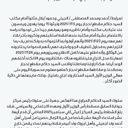
لمرابط/ أحمد ومحمد المصطفى / الجيلي وحمود/بلال مثلوا أمام مكتب
السيد حاكم مقطع لحجار يوم 5\11\2025 ولبثوا 15 يوما يغدون ويمسون
عند عتبة باب مكتبه وأمام ناظريه وهو يعرفهم جيدا حتى لوحوا لحراسه
بالاعتصام عشية أمام مكتبه عندها فقط استقبلهم وذكروه بآخر لقاء
لهم معه يوم 23\9\2025 وأنهم أوفوا بما التزموا له به ولكنه لم يف بما
التزم لهم به فحاول تلطيف الجو واعترف لهم بأنهم قدموا ما يحتاجونه
من الوثائق وأنه اطلع عليها كامل الاطلاع وسيزورهم يوم 24\11\2025
لمعاينة محل النزاع فلينتظروه هناك ، فانتظروه يوم 24 لكنه أخلفهم
الوعد أيضا. هكذا راوغنا وماطلنا وتلاعب السيد حاكم مقطع لحجار
بمصالحنا، و مقاطعة مقطع لحجار كماهو معلوم محسوبة اليوم على
معالي الوزير الأول السيد المختار ولد اجاي بامتياز ، وذلك مايجعلها في دائرة
الضوء أكثر .
سلوك السيد الحاكم المراوغ هذا انعكس جهرة على سلوك رئيس مركز
جونابة السابق مسقط رأس الوزير الأول ومهده الاجتماعي والسياسي ،فقد
بلغ الشطط برئيس المركز (غيثي)في سبتمبر2025 الماضي أن قدم أربعة
عشر استدعاء لأربعة عشر شخصا من قرية الزمال حصريا من أسرتي أهل
أحمد ولد اجميلي وأهل ابروك ولد أعيمر فقط بينهم نساء يقمن خارج