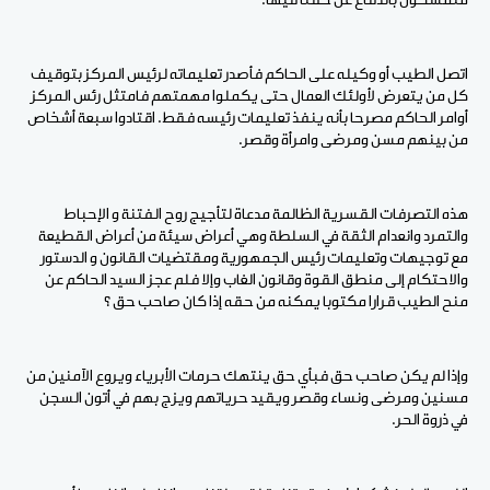
متمسكون بالدفاع عن حقنا فيها.
اتصل الطيب أو وكيله على الحاكم فأصدر تعليماته لرئيس المركز بتوقيف
كل من يتعرض لأولئك العمال حتى يكملوا مهمتهم فامتثل رئس المركز
أوامر الحاكم مصرحا بأنه ينفذ تعليمات رئيسه فقط. اقتادوا سبعة أشخاص
من بينهم مسن ومرضى وامرأة وقصر.
هذه التصرفات القسرية الظالمة مدعاة لتأجيج روح الفتنة و الإحباط
والتمرد وانعدام الثقة في السلطة وهي أعراض سيئة من أعراض القطيعة
مع توجيهات وتعليمات رئيس الجمهورية ومقتضيات القانون و الدستور
والاحتكام إلى منطق القوة وقانون الغاب وإلا فلم عجز السيد الحاكم عن
منح الطيب قرارا مكتوبا يمكنه من حقه إذا كان صاحب حق ؟
وإذا لم يكن صاحب حق فبأي حق ينتهك حرمات الأبرياء ويروع الآمنين من
مسنين ومرضى ونساء وقصر ويقيد حرياتهم ويزج بهم في أتون السجن
في ذروة الحر.