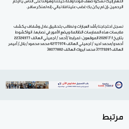
اللهم إليك نشكوا ضعف قوتنا وقلة حيلتنا وهواننا على الناس يا أرحم
الرحمين ،إن لم يكن بك غضب علينا فلا نبالي، إنه لمنكر سافر.
نسجل احتجاجنا بأشد العبارات و نطالب بتحقيق عادل وشفاف يكشف
ملابسات هذه الممارسات الظالمة ويضع الأمور في نصابها. انواكشوط
بتاريخ 1\7\2026 الموقعون : لمرابط /أحمد / اجميلي الهاتف 22324977
أحمدو/محمد احيد / اجميلي الهاتف 42177974 محمد محمود/ بلال/ أعيمر
الهاتف 37179281 محمد ابروك الهاتف 38077882
مرتبط