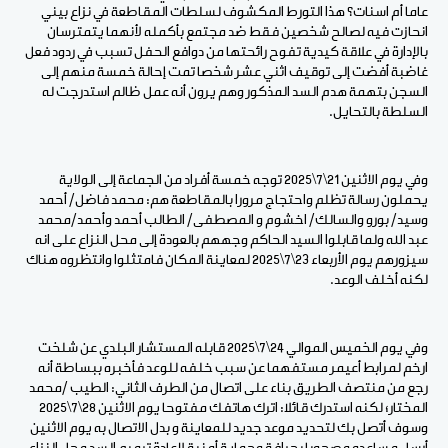
عاما أم اسنات؟ هذا التورط المكشوف لسلطات المقاطعة في نزاع بيني
انحازت فيه لصالح شخصين فقط ضد مجتمع بأكمله لأنهما يتمترسان
بالإدارة في علاقة كيدية تفوح رائحتها من دوافع الحفل تسبب في ردود فعل
غاضبة أفضت إلى توقيف اثني عشر شخصا تمت إحالة خمسة منهم إلى
السجن بتهمة هدم السد المذكور وهم يرون أنه عمل ظالم استدرجت له
السلطة بالتحايل.
وفي يوم الاثنين 21\7\2025 توجه خمسة أفراد من الجماعة إلى الولاية
يحملون رسالة تظلم واحتجاج مرورا بالمقاطعة هم: محمد فاضل/ أحمد
وسيد/ بورو والسالك/ اخشوم و المصطفى/ الطالب أحمد وأحمد/محمد
عبد الله ولما قابلوا السيد الحاكم وجههم بالعودة إلى محل النزاع على انه
سيزورهم يوم الأربعاء 23\7\2025 لمعاينة المكان فامتثلوا وانتظروه هناك
لكنه أخلف الوعد.
وفي يوم الخميس الموالي 24\7\2025 قابله المستشار البلدي عن شلخت
ارخم لمرابط أعيمر مستفهما عن سبب خلفه للوعد فأخبره ببساطة أنه
رجع من منتصف الطريق بناء على اتصال من الطرف الثاني: الطيب /محمد
المختار؛ لكنه استدرك قائلا: اترك هاتفك مفتوحا يوم الاثنين 28\7\2025
وسوف أتصل بك لتحديد موعد جديد للمعاينة و بدل الاتصال به يوم الاثنين