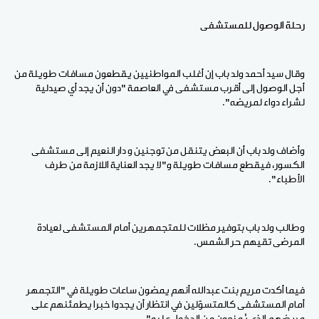
رحلة الوصول للمستشفى
وقال سيد أحمد ولد باب إن أغلب المواطنيين يقطعون مسافات طويلة من
أجل الوصول إلى أقرب مستشفى في العاصمة "دون أن يجد أي صيدلية
لشراء دواء لمريضه".
وأضاف ولد باب أن البعض يتنقل من توجنين و دار النعيم إلى مستشفى
الكسور، فيقطع مسافات طويلة و"لا يجد العناية اللازمة من طرف
الأطباء".
وطالب ولد باب بتوفير مظلات للمتجمهرين أمام المستشفى لعيادة
المرضى تقيهم حر الشمس.
فيما أكدت مريم بنت عبدالله أنهم يمضون ساعات طويلة في "التجمهر
أمام المستشفى كالمتسوّلين في انتظار أن يجدوا خبرا يطمئنهم على