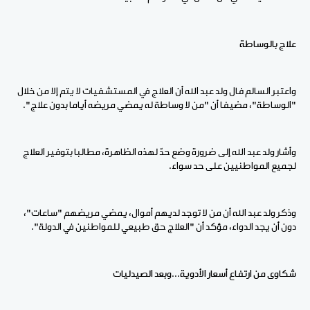
علاج بالوساطة
واعتبر السالم فال ولد عبد الله أن العلاج في المستشفيات لا يتم إلا من خلال
"الوساطة"، مضيفا أن "من لا وساطة له يمضي مريضه أياما بدون علاج".
وأشار ولد عبد الله إلى ضرورة وضع حدّ لهذه الظاهرة، مطالبا بتوفير العلاج
لجميع المواطنيين على حد سواء.
وذكر ولد عبد الله أن من لا توجد لديهم أموال، يمضي مريضهم "ساعات"،
دون أن يجد الدواء، مؤكد أن "العلاج حق طبيعي للمواطنين في الدولة".
شكاوى من ارتفاع أسعار الأدوية...وبعد الصيدليات