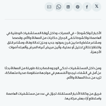
𝕏
انشر
Share
انشر
Share
انشر
على
on
على
on
على
الفيسبوك
Pinterest
لينكد
WhatsApp
الإيميل
إن
الأخبار (نواكشوط) - في الممرات، وداخل أروقة المستشفيات الوطنية في
العاصمة نواكشوط تخفي الجدران حكايات من المعاناة والألم، وقصصا
ومشاعر متضاربة ما بين فرح بمولود جديد وحزن لحالة وفاة، ومشاعر قلق
وانتظار لنتائج تحليل أو عملية، وأنين مريض أعياه المرض وأتعبته أصوات
الأجهزة.
ومن داخل المستشفيات، تحكي الوجوه قصة رحلة طويلة من المعاناة بحثا
عن أمل في الشفاء، ليجدوا أنفسهم في مواجهة منظومة صحية متهالكة،
تزيد من حدة المعاناة والألم.
فريق من وكالة الأخبار المستقلة، تجوّل في عدد من مستشفيات العاصمة
واستطلع آراء بعض مرتاديها.