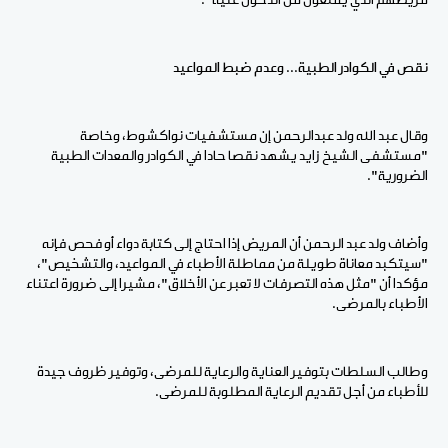
مريضهم الذي يُمنعون من الدخول عليه".
نقص في الكوادر الطبية... وعدم ضبط المواعيد
وقال عبد الله ولد عبدالرحمن إن مستشفيات نواكشوط، وخاصة
"مستشفى الشيخ زايد يشهد نقصا حادا في الكوادر والمعدات الطبية
الضرورية".
وأضاف ولد عبد الرحمن أن المريض إذا احتاج إلى كتابة دواء أو فحص فإنه
"سيتكبد معاناة طويلة من مماطلة الأطباء في المواعيد، والتشخيص"،
مؤكدا أن "مثل هذه التصرفات لا تعبر عن الأخلاق"، مشيرا إلى ضرورة اعتناء
الأطباء بالمرضى.
وطالب السلطات بتوفير العناية والرعاية للمرضى، وتوفير ظروف جيدة
للأطباء من أجل تقديم الرعاية المطلوبة للمرضى.