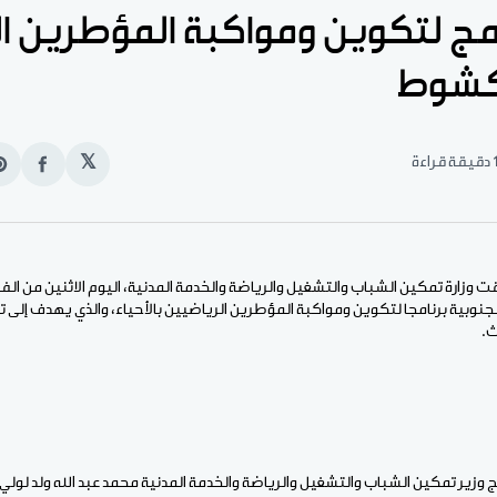
مج لتكوين ومواكبة المؤطرين ا
اكشوط
قيقة قراءة
𝕏
انشر
e
على
n
الفيس
t
ت وزارة تمكين الشباب والتشغيل والرياضة والخدمة المدنية، اليوم الاثنين من ال
ث.