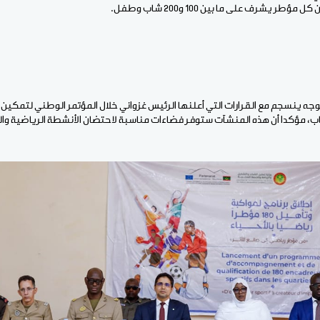
ؤطر يشرف على ما بين 100 و200 شاب وطفل.
توجه ينسجم مع القرارات التي أعلنها الرئيس غزواني خلال المؤتمر الوطني لتمكين 