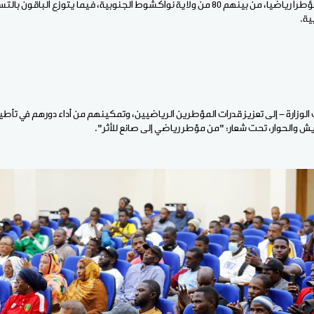
يوما، ويستفيد منه 180 مؤطرا رياضيا، من بينهم 80 من ولاية نواكشوط الجنوبية، فيما يتوزع ال
ية.
ارة - إلى تعزيز قدرات المؤطرين الرياضيين، وتمكينهم من أداء دورهم في تأطير 
ش والحوار، تحت شعار: "من مؤطر رياضي إلى صانع للأثر".