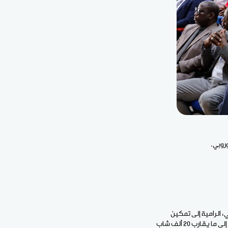
روبي.
، الرامية إلى تمكين
الشباب وتعزيز حضورهم في مختلف مجالات التنمية، مردفا أن تكوين 180 مؤطرا رياضيا سيمكن من الوصول إلى ما يقارب 20 ألف شاب