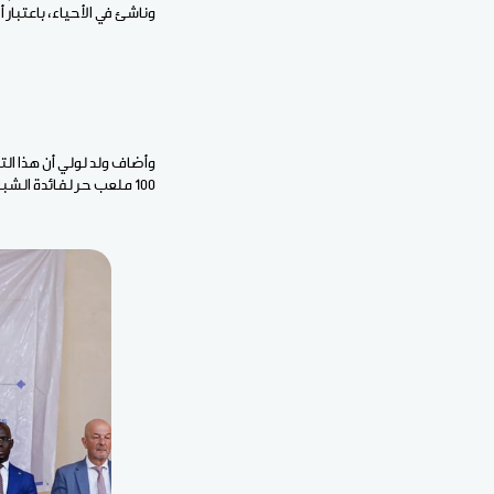
وناشئ في الأحياء، باعتبار أن كل م
وأضاف ولد لولي أن هذا ال
100 ملعب حر لفائدة الشباب، مؤكدا أن هذه المنشآت ستوفر فضاءات مناسبة لاحتضان الأنشطة الرياضية والتأطيرية.