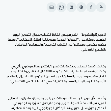
𝕏
انشر
Share
انشر
Share
انشر
على
on
على
on
على
الفيسبوك
Pinterest
لينكد
WhatsApp
الإيميل
إن
الأخبار (نواكشوط) - نظم مجلس القادة الشباب بمجال التعدين اليوم
الخميس ورشة حول "المعادن الحرجة بموريتانيا: إطلاق الإمكانات"، وسط
حضور حكومي وممثلين عن الشباب الخريجين والمهنيين العاملين
بالقطاع التعديني.
وقالت رئيسة المجلس صفية بنت غدور إن اختيار هذا الموضوع يأتي في
وقت "يشهد فيه العالم تحولات يقودها الانتقال الطاقوي والتكنلوجيا
النظيفة، وهو ما يجعل المعادن الحرجة - من الليثوم والنحاس إلى العناصر
الأرضية النادرة والرمال المعدنية الثقيلة - في قلب التنافس الاقتصادي".
وأضافت أن موريتانيا تمتلك مؤهلات جيولوجية وموارد ما تزال بحاجة إلى
المزيد من الاستكشاف والتطوير، وهو ما يجعل مسؤولية الجميع في
التفكير حول سبل تحويل هذا الإمكان الجيولوجي إلى قيمة اقتصادية.