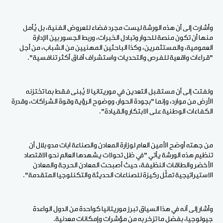
وأشارت إلى أن هذه الورشة ليست مجرد فضاء للعروض الفنية، بل يُأمل
منها أن تكون منصة للحوار وتبادل الخبرات، وربط الجسور بين الإدارة
العمومية، والمستثمرين، وكذا الباحثين المهنيين من الشباب، من أجل
"قراءات واقعية للفرص والتحديات واستشراف آفاق أكثر تنافسية".
ولفتت إلى أن مستقبل التعدين في موريتانيا لا يُبنى فقط بما تختزنه
الأرض من موارد، وإنما "بجودة الحوار، ووضوح الرؤية وقوة الشراكات، وقدرة
الكفاءات الوطنية على الابتكار والقيادة".
من جهته أوضح الأمين العام لوزارة المعادن والصناعة ابات مدو بلال أن
تنظيم هذه الورشة يأتي "في ظل تحولات يشهدها العالم نحو الاقتصاد
الأخضر والطاقات النظيفة، حيث أصبحت المعادن الحرجة والمعادن
الاستيراتيجية تمثّل ركيزة للصناعات الحديثة والتكنلوجيا المتقدمة".
وأشار إلى أنه في هذا السياق تبرز موريتانيا كواحدة من الدول الواعدة
جيولوجيا، بفضل ما تزخر به من مؤشرات وإمكانات معدنية.