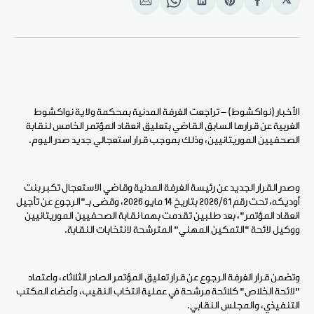
𝕏
انشر
Share
انشر
Share
انشر
على
on
على
on
على
الفيسبوك
Pinterest
لينكد
WhatsApp
الإيميل
إن
الأخبار (نواكشوط) - تراجعت الغرفة المدنية بمحكمة ولاية نواكشوط
الغربية عن قرارها السابق القاضي بتعليق انعقاد المؤتمر الخامس لنقابة
الصحفيين الموريتانيين، وذلك بموجب قرار استعجالي جديد صدر اليوم.
وصدر القرار الجديد عن رئيسة الغرفة المدنية وقاضي الاستعجال تكبر بنت
أوديكه، تحت رقم 2026/61 بتاريخ 14 مايو 2026، وقضى بـ"الرجوع عن تأجيل
انعقاد المؤتمر"، بعد طلبين تقدمت بهما نقابة الصحفيين الموريتانيين
ووكيل لائحة "التمكين المهني" المترشحة لانتخابات النقابة.
وتضمن قرار الغرفة الرجوع عن قرار تعليق المؤتمر الصادر الثلاثاء، واعتماد
"لائحة الخلاص" كلائحة مرشحة في عملية انتخاب النقيب، وأعضاء المكتب
التنفيذي، والمجلس النقابي.