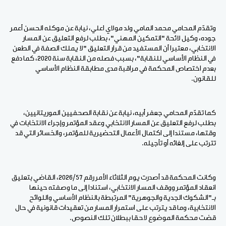
وتقدّم المحامي محمد المامي ولد مولاي اعلي، نيابة عن موكله الحسن أعمر
جوده، وكيل لائحة "التمكين المهني"، بطلب لرفع التعليق عن المسار
الانتخابي، معتبرا أن المستفيد من قرار التعليق "لا يملك الصفة في الطعن
في النظام الأساسي للنقابة"، بسبب فصله من النقابة سنة 2020، كما دفع
بعدم اختصاص المحكمة في مراقبة مدى مطابقة النظام الأساسي
للقانون.
كما تقدّم المحامي جعفر أبيه، نيابة عن نقابة الصحفيين الموريتانيين،
بطلب لرفع التعليق عن المسار الانتخابي وعقد المؤتمر وإجراء الانتخابات في
وقتها، مستندا إلى اكتمال الأعمال التحضيرية للمؤتمر، والخسائر التي قد
تترتب على إلغائه أو تأجيله.
وكانت المحكمة قد أصدرت يوم الثلاثاء الأمر رقم 2026/57، القاضي بتعليق
انعقاد المؤتمر ووقف المسار الانتخابي، استنادا إلى ما وصفته حينها
بـ"الشكوك الجدية والجوهرية" المرتبطة بالنظام الأساسي واللوائح
الانتخابية، وما قد يترتب على استمرار المسار من تعقيدات قانونية في حال
قضت محكمة الموضوع لاحقا ببطلان تلك النصوص.