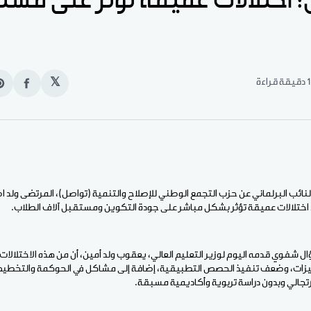
 اختلالات عميقة تؤثر على مست
1 دقيقة قراءة
𝕏
انشر
e
على
n
الفيس
t
النائب البرلماني عن حزب التجمع الوطني للإصلاح والتنمية (تواصل)، المرتضى ولد ا
د اختلالات عميقة تؤثر بشكل مباشر على جودة التكوين ومستقبل آلاف الطلاب.
 شفوي قدمه اليوم لوزير التعليم العالي، يعقوب ولد أمين، أن من هذه الاختلالات
زات، وضعف تنفيذ الحصص التطبيقية، إضافة إلى مشاكل في الحوكمة والتخطيط،
الي وبدون دراسة تربوية وأكاديمية مسبقة.