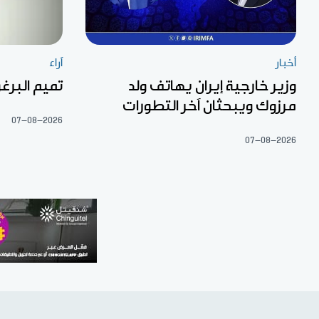
أخبار
آراء
وزير خارجية إيران يهاتف ولد
تميم البرغو
مرزوك ويبحثان آخر التطورات
07-08-2026
07-08-2026