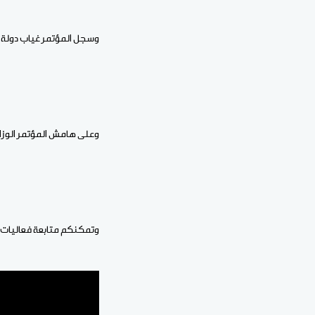
وسجل المؤتمر غياب دولة م
وعلى هامش المؤتمر الوزاري سلمت موريتانيا ر
وتمكنكم متابعة فعاليات و