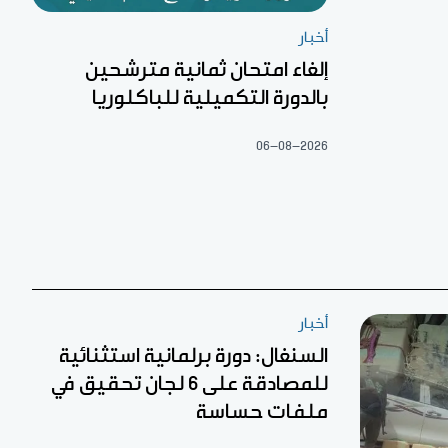
أخبار
إلغاء امتحان ثمانية مترشحين
بالدورة التكميلية للباكلوريا
06-08-2026
أخبار
السنغال: دورة برلمانية استثنائية
للمصادقة على 6 لجان تحقيق في
ملفات حساسة