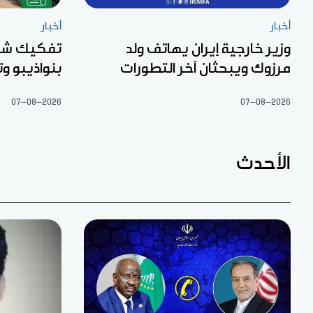
أخبار
أخبار
وزير خارجية إيران يهاتف ولد
تفكيك شبك
مرزوك ويبحثان آخر التطورات
بنواذيبو 
07-08-2026
07-08-2026
الأحدث