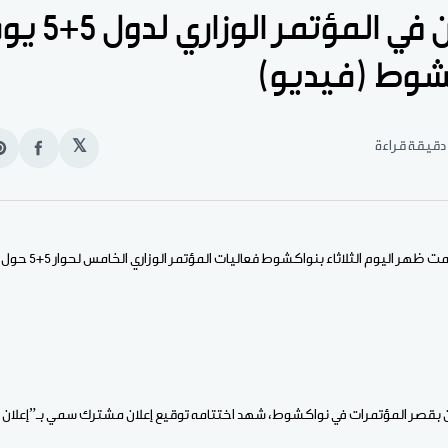
المشاركون في الم
كشوط (فيديو)
𝕏
انشر
e
على
n
الفيس
t
الأخبار (نواكشوط) – اخت
ن بقصر المؤتمرات في نواكشوط، شهد اختتامه توقيع إعلان مشترك سمي بـ”إعلا