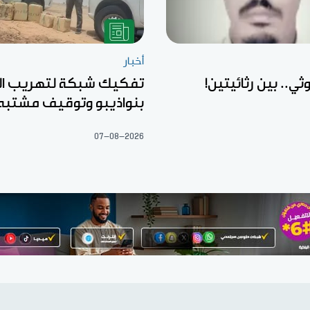
أخبار
ثي.. بين رثائيتين!
تفكيك شبكة لتهريب ال
بنواذيبو وتوقيف مشتبه
07-08-2026