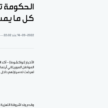
الحكومة ت
كل ما يمس
14-09-2022
عند 22:02
الأخبار (نواكشوط) – أكد 
المواطن الموريتاني أينما
تعرضت له سيارتهم داخل ال
وقدم ولد اشروقة التعزية 