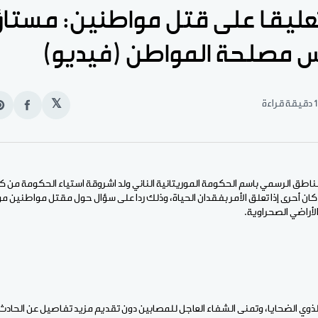
عليقا على قتل مواطنين: مستا
 مصلحة المواطن (فيديو)
1 دقيقة قراءة
𝕏
انشر
e
على
n
الفيس
t
الناطق الرسمي باسم الحكومة الموريتانية الناني ولد اشروقة استياء الحكومة م
 كان أحرى إذا تعلق الأمر بفقدان الحياة، وذلك ردا على سؤال حول مقتل مواطنين 
أراضي الصحراوية.
لذوي الضحايا، وتمنى الشفاء العاجل للمصابين دون تقديم مزيد تفاصيل عن الحادث