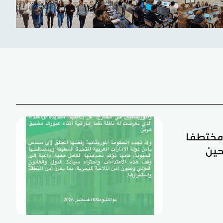
ن مختطفا
حين