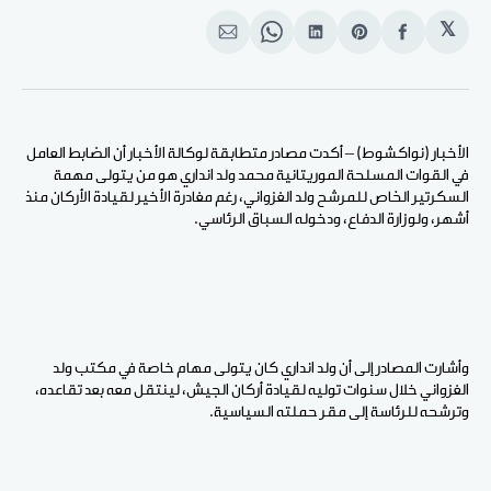
𝕏
انشر
Share
انشر
Share
انشر
على
on
على
on
على
الفيسبوك
Pinterest
لينكد
WhatsApp
الإيميل
إن
الأخبار (نواكشوط) – أكدت مصادر متطابقة لوكالة الأخبار أن الضابط العامل
في القوات المسلحة الموريتانية محمد ولد انداري هو من يتولى مهمة
السكرتير الخاص للمرشح ولد الغزواني، رغم مغادرة الأخير لقيادة الأركان منذ
أشهر، ولوزارة الدفاع، ودخوله السباق الرئاسي.
وأشارت المصادر إلى أن ولد انداري كان يتولى مهام خاصة في مكتب ولد
الغزواني خلال سنوات توليه لقيادة أركان الجيش، لينتقل معه بعد تقاعده،
وترشحه للرئاسة إلى مقر حملته السياسية.