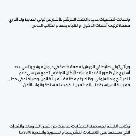
وتحدثت شخصيات عديدة التقت المرشح للأخبار عن تولي الضابط ولد انداري
مهمة ترتيب أجندات الدخول، والقيام بمهام الكاتب الخاص.
ويأتي تولي ضابط في الجيش لمهمة خاصة في ديوان مرشح رئاسي، بعد
أسابيع من ظهور القائد المساعد لأركان الدرك في تجمع سياسي داعم
للمرشح ولد االغزواني، وذلك رغم مخالفة الأمر للقانون، وصراحته في حظر
ممارسة السياسية على المنتمين للقوات المسلحة وقوات الأمن.
وكانت اللجنة المستقلة للانتخابات قد عدت من ضمن الخروقات والثغرات
التي سجلتها على الانتخابات التشريعية والجهوية والبلدية 2018 ما