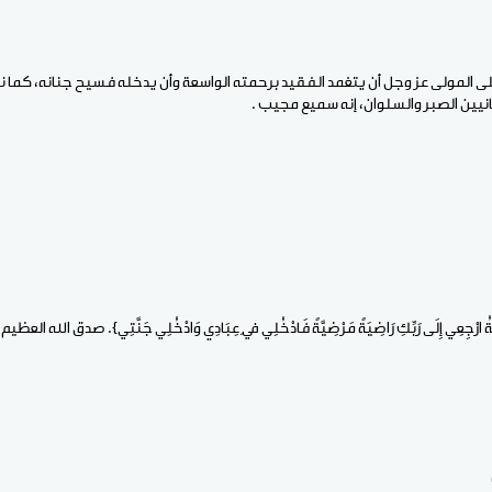
لى المولى عز وجل أن يتغمد الفقيد برحمته الواسعة وأن يدخله فسيح جنانه، كما ن
انيين الصبر والسلوان، إنه سميع مجيب .
ِنَّةُ ارْجِعِي إِلَى رَبِّكِ رَاضِيَةً مَرْضِيَّةً فَادْخُلِي فِي عِبَادِي وَادْخُلِي جَنَّتِي}. صدق الله العظيم.