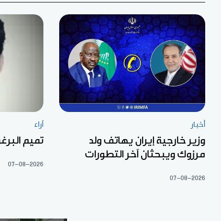
أخبار
آراء
وزير خارجية إيران يهاتف ولد
تميم البرغو
مرزوك ويبحثان آخر التطورات
07-08-2026
07-08-2026