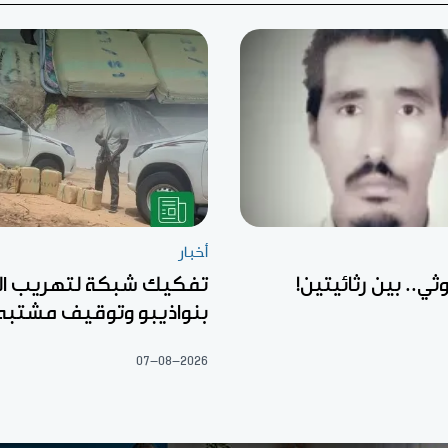
أخبار
ثي.. بين رثائيتين!
تفكيك شبكة لتهريب ال
بنواذيبو وتوقيف مشتبه
07-08-2026