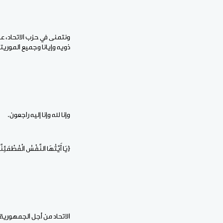
ونتمنى في حزب الاتحاد، ع
ذويه وإيانا وجميع الموريت
وإنا لله وإنا إليه راجعون.
{يَا أَيَّتُهَا النَّفْسُ الْمُطْمَئ
الاتحاد من أجل الجمهورية