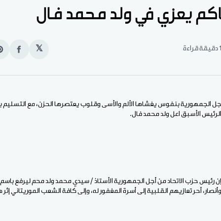
كم يعزي في ولد محمد فال
قيقة قراءة
𝕏
انشر
e
على
n
الفيس
t
أجل الجمهورية بنفوس يغشاها الألم والأسى وقلوب يعتصرها الحزن، مع التسليم بق
 الرئيس الأسبق اعل ولد محمد فال.
إن رئيس حزب الاتحاد من أجل الجمهورية الأستاذ / سيدي محمد ولد محم ليرفع باس
صار، أحر تعازيهم القلبية إلى أسرة المغفور له، وإلى كافة الشعب الموريتاني إثر ه