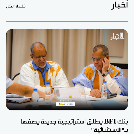
أخبار
اظهار الكل
بنك BFI يطلق استراتيجية جديدة يصفها
بـ"الاستثنائية"