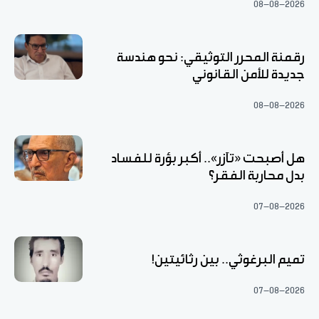
08-08-2026
رقمنة المحرر التوثيقي: نحو هندسة
جديدة للأمن القانوني
08-08-2026
هل أصبحت «تآزر».. أكبر بؤرة للفساد
بدل محاربة الفقر؟
07-08-2026
تميم البرغوثي.. بين رثائيتين!
07-08-2026