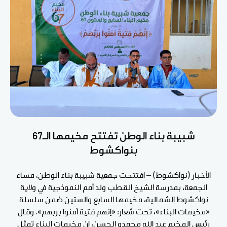
شبيبة بناء الوطن تفتتح مخيمها الـ67
بنواكشوط
الأخبار (نواكشوط) – افتتحت جمعية شبيبة بناء الوطن، مساء
الجمعة، بمدرسة الشيخ القطب ولد أمم النموذجية في ولاية
نواكشوط الشمالية، مخيمها السابع والستين ضمن سلسلة
«مخيمات البناء»، تحت شعار: «إنهم فتية آمنوا بربهم». وقال
رئيس المخيم عبد الله محمدو الحسن، إن مخيمات البناء تمثل