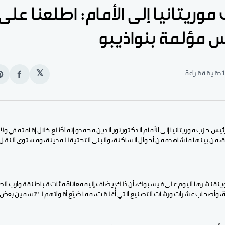
وريتانيا إلى الأمام: اطلعنا عل
س مؤلمة بنواذيبو
1 دقيقة قراءة
𝕏
انشر
e
على
n
الفيس
t
ئيس حزب موريتانيا إلى الأمام الدكتور نور الدين محمدو إنه اطّلع خلال إقامته في ول
من بينها ما شاهده من أحوال الساكنة، والبنى التحتية للمدينة، ومستوى النقل، 
ينة نشرها اليوم على فيسبوك، أن ذلك يضاف إليه معاناة مئات قباطنة قوارب ال
، وأصحاب عشرات ورشات التصنيع التي أُغلقت، مما ضيّع أقواتهم لـ"تسمين بعض ر