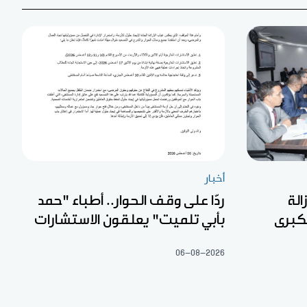
أخبار
الة
ردّا على وقف الحوار.. أطباء "حمد
لكبرى
بأبي تلميت" يعلقون الاستشارات
06-08-2026