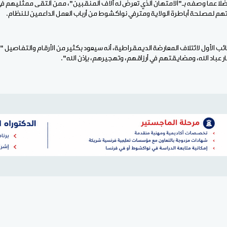
ضلًا عما وصفه بـ"الامتهان الذي تعرض له آلاف المنقبين"، ممن التقى ممثليهم 
م لمصلحة أباطرة الولاية ومترفي نواكشوط من أرباب العمل الداعمين للنظام.
ئب الأول لائتلاف المعارضة الديمقراطية، أنه سيعود بكثير من الأرقام والتفاصيل 
ر عباد الله، ومضايقتهم في أرزاقهم، وتهجيرهم، بإذن الله".