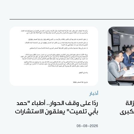
أخبار
الة
ردّا على وقف الحوار.. أطباء "حمد
لكبرى
بأبي تلميت" يعلقون الاستشارات
06-08-2026