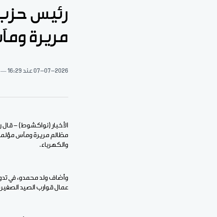
رئيس حزب م
مريرة ومآ
07-07-2026
عند 16:29
الأخبار (نواكشوط) - قال ر
مظالم مريرة ومآس مؤلمة، 
والكهرباء.
وأضاف ولد محمدو، في تدو
عمال قوارب الصيد الصغيرة