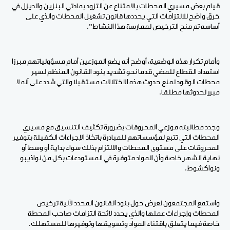
قيام بعض مسيري المحطات بالامتناع عن التزود بمادتي البنزين والديزل في
خرق واضح للالتزامات التي يحددها قانون تشغيل المحطات والذي على
أساسه تم منح الترخيص لممارسة هذا النشاط".
وأمام تكرار هذه الوضعية، أوضح أنه يضع الموزعين أمام مسؤولياتهم مبرزا
استعداد القطاع للمضي قدما نحو تشديد بنود القانون المنظم لسير
محطات الوقود لمنع حدوث هذه الاختلالات مستقبلا والتي شدد على أنه لا
مبرر لحدوثها مطلقا.
وجدد مطالبته موزعي المحروقات بضرورة تكثيف التنسيق مع مسيري
المحطات التي تتبع لمؤسساتهم للمبادرة باتخاذ الإجراءات الكفيلة بتوفير
المحروقات على مستوى المحطات والالتزام بذلك سواء بداية أو وسط أو
نهاية الشهر خاصة وأن المواد متوفرة في المستودعات بكل من نواذيبو
ونواكشوط.
واستمع المجتمعون لعرض حول بنود القانون المحدد لآلية ترخيص
المحطات وإجراءات عملها والذي يحدد لائحة التزامات صاحب المحطة
خاصة فيما يتعلق باقتناء المواد وتسويقها وتوفيرها للمستهلك.