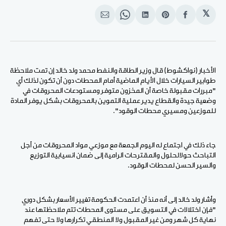
𝕏
انشر
Share
انشر
Share
انشر
على
on
على
on
على
الفيسبوك
Pinterest
لينكد
WhatsApp
الإيميل
إن
الأخبار (نواكشوط) قال وزير الطاقة والنفط محمد ولد خالد إن تمت ملاحظة
طوابير السيارات خلال الأيام الماضية أمام المحطات دون أن تكون لذلك أي
"مبررات مقبولة خاصة أن المخزون متوفر ومستودعات المحروقات في
وضعية جيدة والقطاع يدير عملية التموين بالمحروقات بشكل يوفر المادة
للموزعين ومسيري محطات الوقود".
جاء ذلك في اجتماع له اليوم الجمعة مع موزعي مواد المحروقات من أجل
التباحث حولالحلول والمقترحات الرامية إلى ضمان انسيابية التوزيع
والسير الحسن لمحطات الوقود.
وأشار ولد خالد إلى أنه منذ أن اعتمدت الحكومة تغيير الأسعار بشكل دوري
"فإن اختلالات في التسويق على مستوى المحطات تتم ملاحظتها عند
نهاية كل شهر ومن غير المقبول ولا المنطقي تكرارها ولا حتى تفهم