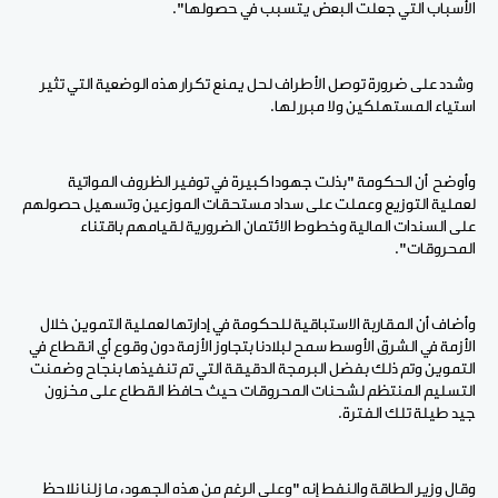
الأسباب التي جعلت البعض يتسبب في حصولها".
وشدد على ضرورة توصل الأطراف لحل يمنع تكرار هذه الوضعية التي تثير
استياء المستهلكين ولا مبرر لها.
وأوضح أن الحكومة "بذلت جهودا كبيرة في توفير الظروف المواتية
لعملية التوزيع وعملت على سداد مستحقات الموزعين وتسهيل حصولهم
على السندات المالية وخطوط الائتمان الضرورية لقيامهم باقتناء
المحروقات".
وأضاف أن المقاربة الاستباقية للحكومة في إدارتها لعملية التموين خلال
الأزمة في الشرق الأوسط سمح لبلادنا بتجاوز الأزمة دون وقوع أي انقطاع في
التموين وتم ذلك بفضل البرمجة الدقيقة التي تم تنفيذها بنجاح وضمنت
التسليم المنتظم لشحنات المحروقات حيث حافظ القطاع على مخزون
جيد طيلة تلك الفترة.
وقال وزير الطاقة والنفط إنه "وعلى الرغم من هذه الجهود، ما زلنا نلاحظ