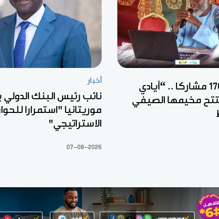
أخبار
بمشاركة 170 مشاركا .. “أيادي
نائب رئيس البنك الدولي ي
فتتح مخيمها الصيفي
موريتانيا "استمرارا للحوار
الاستراتيجي"
07-08-2026