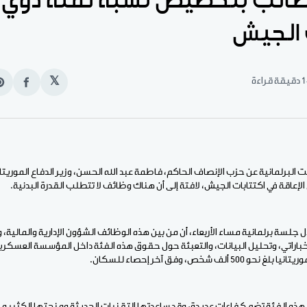
تطالب بتخصيص نسبة لفئة ذوي ا
 الجيش
1 دقيقة قراءة
𝕏
انشر
e
على
n
الفيس
t
 البرلمانية عن حزب الإنصاف الحاكم، فاطمة عبد الله الحسن، وزير الدفاع الموريتا
عاقة في اكتتابات الجيش، لافتة إلى أن هناك وظائف لا تتطلب القدرة البدنية.
لسة برلمانية مساء الأربعاء، أن من بين هذه الوظائف الشؤون الإدارية والمالية، 
تخباراتي، وتحليل البيانات، والتعبئة حول حقوق هذه الفئة داخل المؤسسة العسكرية
لف شخص، وفق آخر إحصاء للسكان.
هذه الفئة تضم كفاءات عديدة، وقد ساعدتها التقنيات الحديثة ومنحتها الكثير م