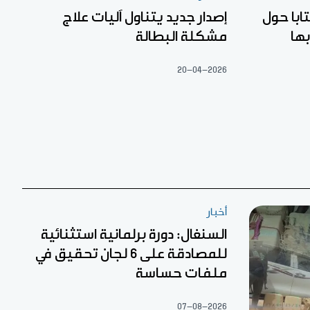
ابا حول
إصدار جديد يتناول آليات علاج
بها
مشكلة البطالة
20-04-2026
أخبار
السنغال: دورة برلمانية استثنائية
للمصادقة على 6 لجان تحقيق في
ملفات حساسة
07-08-2026