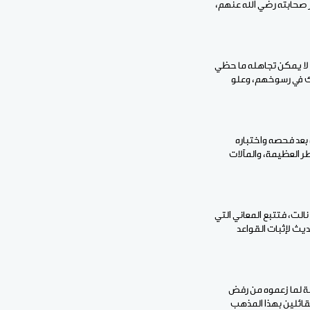
ر صحابته رضي الله عنهم،
لا يمكن تجاهله ما حظي
يك في رسوخهم، وعلو
 بعد فحصه واختباره
ر العظيمة، والمآلات
الت، فتتبع المعاني التي
يث لإثبات القواعد
علة لما زعموه من رفض
لقائلين بهذا المذهب