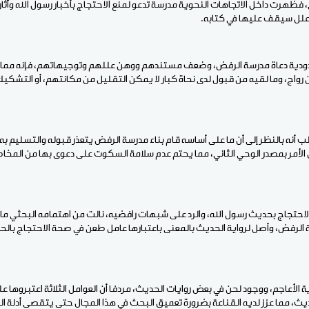
 فظهرت داخل الاتجاهات النحوية مدرسة تدعو لمنع الاحتجاج بأخبار رسول الله وآثا
ى علل سيقف عليها في كتابه.
دودية دعاة مدرسة الرفض، وضعف مستندهم ووهن عللهم وتوجيهاتهم، فإنه مما 
رواج، وما لقيه من قبول لدى نحاة كبار لا يمكن التقليل من مكانتهم، أو التشك
 أنه بالنظر إلى أن ما على أساسه قام بناء مدرسة الرفض يتعذر قبوله والتسليم به
ق الأمر بمصدر الوحي الثاني، مما يحتم عدم سلامة السكوت على دعوى بها من المخاط
لاحتجاج بحديث رسول الله، والرد على شبهات رافضيه، نالت من اهتمامه البحثي ما ن
لرفض، وأصل لرواية الحديث بالمعنى باعتبارها عامل طعن في صحة الاحتجاج بالحد
ة الأعاجم، ووجود لحن في بعض روايات الحديث، مردفا أن العوامل الثلاثة اعتبروها 
حديث، مما عزز لديه القناعة بضرورة تعميق البحث في هذا المجال حتى يتقصى أدلة ا