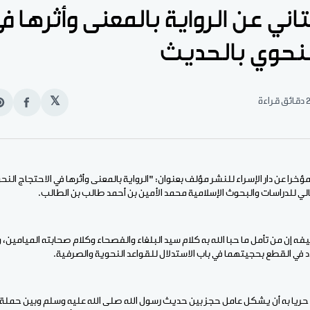
تاني عن الرواية بالمعنى وأثرها ف
لنحوي بالحديث
دقائق قراءة
𝕏
انشر
e
على
n
الفيس
t
ؤخرا عن دار الإسراء للنشر مؤلف بعنوان: "الرواية بالمعنى وأثرها في الاحتجاج ال
الي للدراسات والبحوث الإسلامية محمد الأمين بن أحمد طالب بن الطالب.
ه إن من تأمل ما حبا الله به كلام سيد البلغاء والفصحاء وكلام صحابته الميامين، و
 في القطع بحجيتهما في باب الاستدلال للقواعد النحوية والصرفية.
حريا به أن يشكل عامل حجز بين حديث رسول الله صلى الله عليه وسلم وبين حم