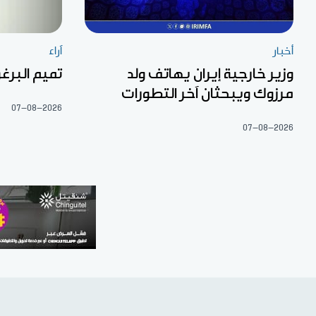
أخبار
آراء
وزير خارجية إيران يهاتف ولد
تميم البرغو
مرزوك ويبحثان آخر التطورات
07-08-2026
07-08-2026