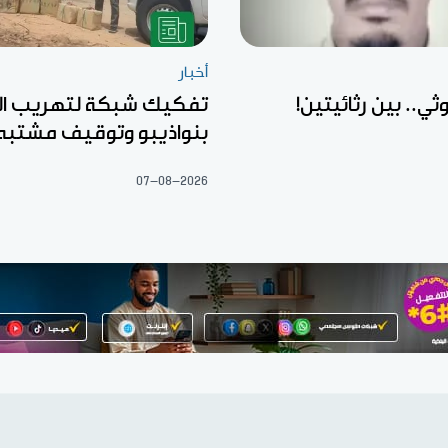
أخبار
ثي.. بين رثائيتين!
تفكيك شبكة لتهريب ال
بنواذيبو وتوقيف مشتبه
07-08-2026