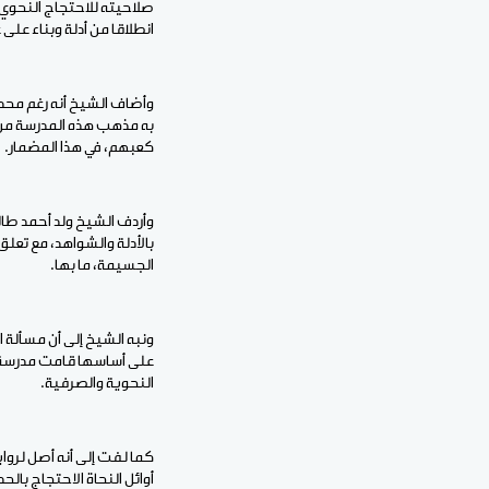
صلاحيته للاحتجاج النحوي،
انطلاقا من أدلة وبناء عل
وأضاف الشيخ أنه رغم مح
به مذهب هذه المدرسة من 
كعبهم، في هذا المضمار.
وأردف الشيخ ولد أحمد طالب
بالأدلة والشواهد، مع تعل
الجسيمة، ما بها.
ونبه الشيخ إلى أن مسألة ا
على أساسها قامت مدرسة ا
النحوية والصرفية.
كما لفت إلى أنه أصل لرواي
أوائل النحاة الاحتجاج بال