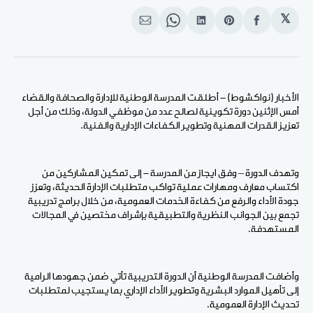
𝕏
انشر
Share
انشر
Share
انشر
على
on
على
on
على
الفيسبوك
Pinterest
لينكد
WhatsApp
الإيميل
إن
الأخبار (نواكشوط) - أطلقت المدرسة الوطنية للإدارة والصحافة والقضاء
أمس الإثنين دورة تكوينية لصالح عدد من موظفي الدولة، وذلك من أجل
تعزيز القدرات المهنية وتطوير الكفاءات الإدارية والفنية.
وتهدف الدورة – وفق ايجاز من المدرسة - إلى تمكين المشاركين من
اكتساب معارف ومهارات عملية تواكب متطلبات الإدارة الحديثة، وتعزز
جودة الأداء والرفع من كفاءة الخدمات العمومية، من خلال برامج تدريبية
تجمع بين الجوانب النظرية والتطبيقية بإشراف مختصين في المجالات
المستهدفة.
وأضافت المدرسة الوطنية أن الدورة التدريبية تأتي ضمن جهودها الرامية
إلى تأهيل الموارد البشرية وتطوير الأداء الإداري بما يستجيب لمتطلبات
تحديث الإدارة العمومية.