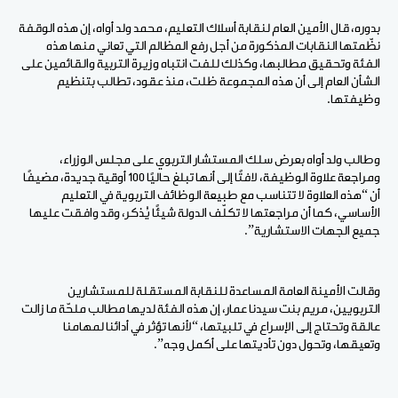
بدوره، قال الأمين العام لنقابة أسلاك التعليم، محمد ولد أواه، إن هذه الوقفة
نظّمتها النقابات المذكورة من أجل رفع المظالم التي تعاني منها هذه
الفئة وتحقيق مطالبها، وكذلك للفت انتباه وزيرة التربية والقائمين على
الشأن العام إلى أن هذه المجموعة ظلت، منذ عقود، تطالب بتنظيم
وظيفتها.
وطالب ولد أواه بعرض سلك المستشار التربوي على مجلس الوزراء،
ومراجعة علاوة الوظيفة، لافتًا إلى أنها تبلغ حاليًا 100 أوقية جديدة، مضيفًا
أن “هذه العلاوة لا تتناسب مع طبيعة الوظائف التربوية في التعليم
الأساسي، كما أن مراجعتها لا تكلّف الدولة شيئًا يُذكر، وقد وافقت عليها
جميع الجهات الاستشارية”.
وقالت الأمينة العامة المساعدة للنقابة المستقلة للمستشارين
التربويين، مريم بنت سيدنا عمار، إن هذه الفئة لديها مطالب ملحّة ما زالت
عالقة وتحتاج إلى الإسراع في تلبيتها، “لأنها تؤثر في أدائنا لمهامنا
وتعيقها، وتحول دون تأديتها على أكمل وجه”.