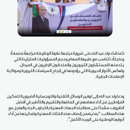
كما شدّد ولد عبد الله على ضرورة مراجعة علاوة الوظيفة مراجعةً منصفةً
وعاجلةً، تتناسب مع طبيعة المهام وحجم المسؤوليات المتزايدة التي
يتحملها المستشارون التربويون والملحقون الإداريون في الميدان،
وتعكس الأدوار الحيوية التي يؤدونها في إنجاح السياسات التربوية ومواكبة
الإصلاحات الجارية.
ودعا ولد عبد الله إلى توفير الوسائل التقنية واللوجستية الضرورية لتمكين
المؤطرين من أداء مهامهم في المتابعة والتقييم والتأطير في أفضل
الظروف، مشددًا على مطالبته الجهات المعنية بالتجاوب الجاد والعاجل مع
هذه المطالب، “بما يضمن إنصاف هذه الفئات المهنية وتمكينها من أداء
أدوارها الوطنية على الوجه الأكمل”.