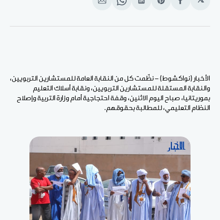
𝕏
انشر
Share
انشر
Share
انشر
على
on
على
on
على
الفيسبوك
Pinterest
لينكد
WhatsApp
الإيميل
إن
الأخبار (نواكشوط) - نظّمت كل من النقابة العامة للمستشارين التربويين،
والنقابة المستقلة للمستشارين التربويين، ونقابة أسلاك التعليم
بموريتانيا، صباح اليوم الاثنين، وقفة احتجاجية أمام وزارة التربية وإصلاح
النظام التعليمي، للمطالبة بحقوقهم.