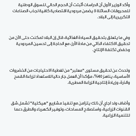
وأكد الوزير الأول أن الدراسات أثبتت أن الحجم الحالي للسوق الوطنية
للمحروقات السائلة لا يضمن مردودية اقتصادية كافية لجذب الصناعات
التكريرية إلى البلاد.
وفي ما يتعلق بتحقيق السيادة الغذائية، قال إن البلاد تمكنت حتى الآن من
تحقيق الاكتفاء الذاتي من مادة الأرز، مع الحاجة إلى تحسين المردودية
وخفض تكلفة الإنتاج.
وتحدث عن تحقيق مستوى "معتبر" من تغطية الاحتياجات من الخضروات
الأساسية، يناهز 40%، مؤكدا أن العمل جار حاليا للاستعداد لزراعة القمح
والذرة، وزيادة إنتاجية الزراعة المطرية.
وأضاف ولد اجاي أن ذلك يتزامن مع تنفيذ مشاريع "هيكلية" تشمل شق
القنوات الزراعية، واستصلاح المساحات، وتوفير الكهرباء والطرق دعما
للتنمية الزراعية.