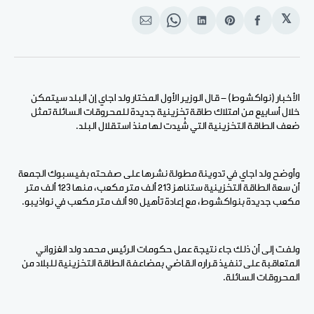
𝕏
انشر
Share
انشر
Share
انشر
على
on
على
on
على
الفيسبوك
Pinterest
لينكد
WhatsApp
الإيميل
إن
الأخبار (نواكشوط) - قال الوزير الأول المختار ولد اجاي إن البلد سيتمكن
خلال أسابيع من امتلاك طاقة تخزينية جديدة للمحروقات السائلة تمثل
ضعف الطاقة التخزينية التي شُيدت لها منذ استقلال البلد.
وأوضح ولد اجاي في تدوينة مطولة نشرها على صفحته بفيسبوك الجمعة
أن سعة الطاقة التخزينية ستناهز 213 ألف متر مكعب، منها 123 ألف متر
مكعب جديدة بنواكشوط، مع إعادة تأهيل 90 ألف متر مكعب في نواذيبو.
ولفت إلى أن ذلك جاء نتيجة عمل حكومات الرئيس محمد ولد الغزواني
المتعاقبة على تنفيذ قراره القاضي بمضاعفة الطاقة التخزينية للبلاد من
المحروقات السائلة.