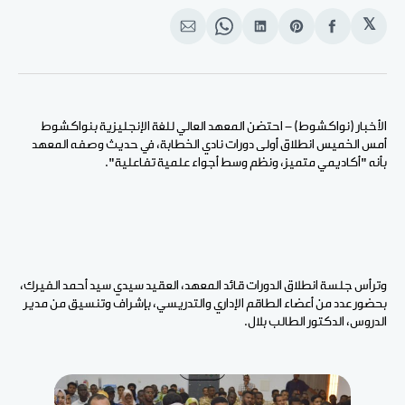
𝕏
انشر
Share
انشر
Share
انشر
على
on
على
on
على
الفيسبوك
Pinterest
لينكد
WhatsApp
الإيميل
إن
الأخبار (نواكشوط) - احتضن المعهد العالي للغة الإنجليزية بنواكشوط
أمس الخميس انطلاق أولى دورات نادي الخطابة، في حديث وصفه المعهد
بأنه "أكاديمي متميز، ونظم وسط أجواء علمية تفاعلية".
وترأس جلسة انطلاق الدورات قائد المعهد، العقيد سيدي سيد أحمد الفيرك،
بحضور عدد من أعضاء الطاقم الإداري والتدريسي، بإشراف وتنسيق من مدير
الدروس، الدكتور الطالب بلال.