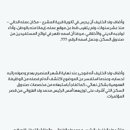
وأضاف ولد الخليف أن يدرس في ثانوية قرية المشرع – مكان عمله الحالي –
منذ عشر سنوات، ولم يتغيب قط عن موقع عمله، إيمانا منه بالوطن، وأداء
لواجبه الديني والأخلاقي، مردفا أن اسمه ظهر في لوائح المستفيدين من
صندوق السكن، وحمل اسمه الرقم: 777.
وأضاف ولد الخليف أنه فوجئ عند نهاية الشهر المنصرم بعدم وصوله راتبه
لحسابه، وعندما استفسر عن الموضوع اكتشف أنه تم فصله من الوظيفة
العمومية بشكل نهائي، كما تفاجأ باستبعاده من مخصصات صندوق
السكن التي أشرف على توزيعها أمس الرئيس محمد ولد الغزواني من قصر
المؤتمرات.