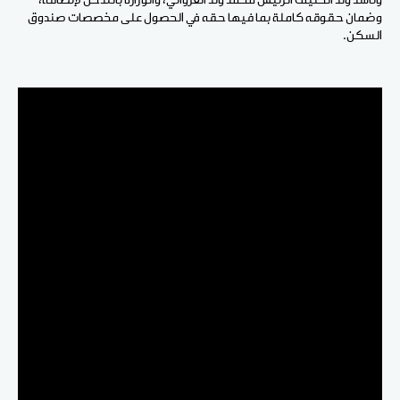
وناشد ولد الخليف الرئيس محمد ولد الغزواني، والوزارة بالتدخل لإنصافه،
وضمان حقوقه كاملة بما فيها حقه في الحصول على مخصصات صندوق
السكن.