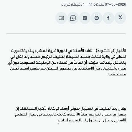
07-05-2026
عند 14:52
1 دقيقة قراءة
𝕏
انشر
Share
انشر
Share
انشر
على
on
على
on
على
الفيسبوك
Pinterest
لينكد
WhatsApp
الإيميل
إن
الأخبار (نواكشوط) – ناشد الأستاذ في ثانوية قرية المشرع ببلدية تامورت
النعاج في ولاية تكانت محمد الخليفة الخليف الرئيس محمد ولد الغزواني
بالتدخل لإنصافه، مؤكدا أن تفاجأ من فصله من الوظيفة العمومية دون أي
مبرر، واستبعاده من الاستفادة من صندوق السكن بعد ظهور اسمه ضمن
مستحقيه.
وقال ولد الخليف في تسجيل صوتي أرسله لوكالة الأخبار المستقلة إن
يعمل في مجال التدريس منذ 38 سنة، كانت غالبيتها في مجال التعليم
الأساسي، قبل أن يتحول إلى التعليم الثانوي.