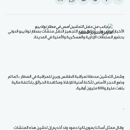
انشر
Share
انشر
Share
انشر
على
on
على
on
على
الفيسبوك
Pinterest
لينكد
WhatsApp
الإيميل
إن
الأخبار(نواذيبو) – أطلق وزير التجهيز النقل منشآت بمطار نواذيبو الدولي
بحضور السلطات الإدارية والعسكرية والأمنية في المدينة.
وشمل التدشين محطة لمراقبة الطقس وبرج للمراقبة في المطار ، كما تم
وضع الحجر الأساس لثكنة أمنية للإنقاذ ومكافحة الحرائق بتكلفة مالية
بلغت مليار و600 مليون أوقية.
.
وقال ممثل أسكنا بموريتانيا حمود ولد أخديم إن تدشين هذه المنشات