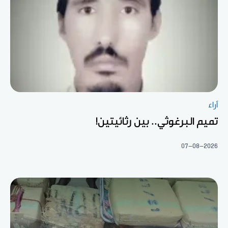
آراء
تميم البرغوثي.. بين رثائيتين!
07-08-2026