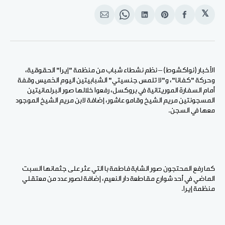
𝕏
انشر
Share
انشر
Share
انشر
على
on
على
on
على
الفيسبوك
Pinterest
لينكد
WhatsApp
الإيميل
إن
الأخبار (نواكشوط) – نظم نشطاء شباب من منظمة "إيرا" الحقوقية،
وحركة "كفانا"، و"لا تلمس جنسيتي" الشبابيتين اليوم الخميس وقفة
أمام السفارة الموريتانية في بروكسل، رفعوا خلالها صور البرلمانيتين
المسجونتين مريم الشيخ وقامو عاشور، إضافة لابن مريم الشيخ الموجود
معها في السجن.
كما رفع المحتجون صور الشابة فاطمة با التي عثر على جثمانها السبت
الماضي في أحد شوارع مقاطعة دار النعيم، إضافة لصور عدد من معتقلي
منظمة إيرا.