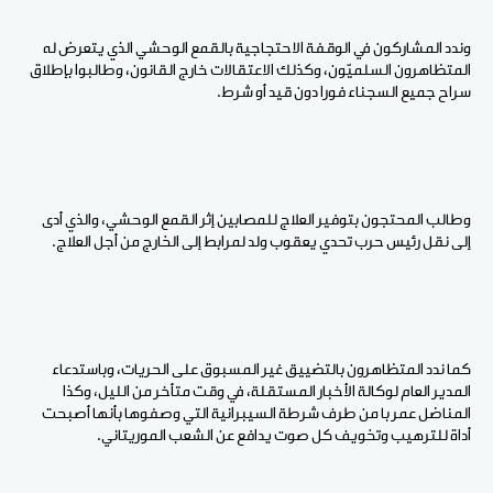
وندد المشاركون في الوقفة الاحتجاجية بالقمع الوحشي الذي يتعرض له
المتظاهرون السلميّون، وكذلك الاعتقالات خارج القانون، وطالبوا بإطلاق
سراح جميع السجناء فورا دون قيد أو شرط.
وطالب المحتجون بتوفير العلاج للمصابين إثر القمع الوحشي، والذي أدى
إلى نقل رئيس حرب تحدي يعقوب ولد لمرابط إلى الخارج من أجل العلاج.
كما ندد المتظاهرون بالتضييق غير المسبوق على الحريات، وباستدعاء
المدير العام لوكالة الأخبار المستقلة، في وقت متأخر من الليل، وكذا
المناضل عمر با من طرف شرطة السيبرانية التي وصفوها بأنها أصبحت
أداة للترهيب وتخويف كل صوت يدافع عن الشعب الموريتاني.