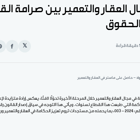
 العقار والتعمير بين صرامة الق
الحقوق
قيقة قراءة
𝕏
انشر
e
على
n
الفيس
t
اد - حاصل على ماستر في العقار والتعمير
 مجال العقار والتعمير خلال المرحلة الأخيرة تحوّلًا لافتًا، يعكس إرادة متزايدة ل
والمتمِّم لأحكام القانون رقم: 2024 - 003، بما يحمله من مستجدات تروم تعزيز الحكامة في العقار وال