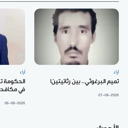
آراء
آراء
تميم البرغوثي.. بين رثائيتين!
الحكومة تر
في مكافحة
07-08-2026
06-08-2026