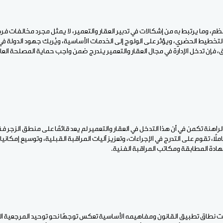
ظم، وما يرتبط به من إشكالات في تدبير العقار والتعمير، لا يمثل مجرد مخالفات ف
 التخطيط الحضري، ويؤثر على الولوج إلى الخدمات الأساسية، ويُربك جهود الدولة ف
، فإن تدخل الإدارة في مجال العقار والتعمير يندرج ضمن واجب حماية المصلحة العا
اهنة تكمن في أن هذا التدخل في العقار والتعمير لم يعد قائمًا على منطق الزجر ف
لًا، تقوم على التدرج في الإجراءات، وتعزيز آليات المراقبة القبلية، وتوسيع إمكانيا
ادة المطابقة ومكاتب المراقبة الفنية.
ت نطاق تطبيق القانون ومفاهيمه الأساسية تعكس توجهًا نحو توحيد المرجعية الق