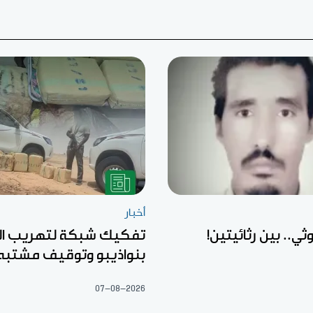
أخبار
ثي.. بين رثائيتين!
تفكيك شبكة لتهريب ال
بنواذيبو وتوقيف مشتبه
07-08-2026