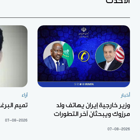
الأحدث
أخبار
آراء
وزير خارجية إيران يهاتف ولد
تميم البرغو
مرزوك ويبحثان آخر التطورات
07-08-2026
07-08-2026