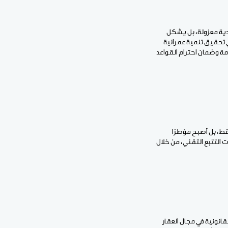
ردية معزولة، بل يشكل
ي تحقيق تنمية عمرانية
مة وضمان احترام القواعد
قط، بل أصبح مؤطرًا
ت التتبع التقني، من خلال
انونية في مجال العقار