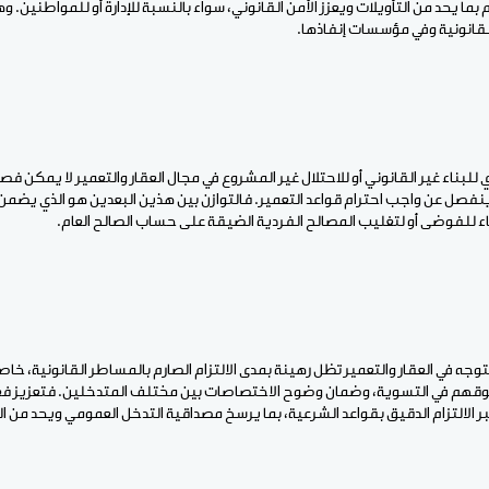
ا يحد من التأويلات ويعزز الأمن القانوني، سواء بالنسبة للإدارة أو للمواطنين. وهو
القانونية وفي مؤسسات إنفاذها.
ي للبناء غير القانوني أو للاحتلال غير المشروع في مجال العقار والتعمير لا يمكن 
 ينفصل عن واجب احترام قواعد التعمير. فالتوازن بين هذين البعدين هو الذي يضمن
ء للفوضى أو لتغليب المصالح الفردية الضيقة على حساب الصالح العام.
توجه في العقار والتعمير تظل رهينة بمدى الالتزام الصارم بالمساطر القانونية، خاص
هم في التسوية، وضمان وضوح الاختصاصات بين مختلف المتدخلين. فتعزيز فعالي
بر الالتزام الدقيق بقواعد الشرعية، بما يرسخ مصداقية التدخل العمومي ويحد من ال