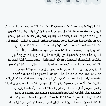
𝕏
انشر
Share
انشر
Share
انشر
على
on
على
on
على
الفيسبوك
Pinterest
لينكد
WhatsApp
الإيميل
إن
الأخبار(نواكشوط) - دشنت جمعية إيثار الخيرية للتكفل بمرضى السرطان
اليوم الجمعة، مصحة للتكفل بمرضى السرطان في البلاد. وقال القائمون
على المصحة إنها تتمتع بطاقة استيعابية يمكن من خلالها استقبال نحو
500 مريضا يوميا، وما يقارب 60 فحصا يوميا في التصوير الطبي إضافة إلى
50 حالة مستعجلة يوميا. كما تتوفر المصحة على طاقة تنويم تبلغ
20سريرا، وتضم قسما للحالات المستعجلة وقسما للأشعة والأشعة
السينية العامة والخاصة بالثدي، بالإضافة إلى التصوير بالصدى ومختبر
متكامل للكيمياء الحيوية وأمراض الدم. وقال رئيس جمعية إيثار الخيرية
للتكفل بمرضى السرطان محمد يسلم ولد عبد الله إن جمعية إيثار تجمع
الموريتانيين من مختلف توجهاتهم من أجل إيصال صوت المرضى
ومساعدتهم. ودعا ولد عبد الله إلى وقوف الجميع مع الجمعية حكومة
وشعبا من أجل إنجاز عمل يحتذى به في الوطن. وزير الصحة اتيام التجاني أكد
خلال كلمته أن مبادرة جمعية إيثار تشكل نموذجا لتكامل الجهود بين الدولة
والمجتمع من أجل خدمة المواطن والفئات الهشة. وأضاف الوزير أن
المصحة تمثل إضافة انسانية واجتماعية وصحية بما تجسده من روح
التضامن والعطاء في خدمة الفئات المحتاجة. من جانبه قال مدير شركة
MBI النعمان محمد الأمين النعمان إن المجموعة واكبت جمعية إيثار منذ