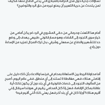
تساؤلات جدية حول مدى التزامه بالمبادئ التي يدّعي الدفاع عنها. فكيف
لمن يتحدث عن حرية التعبير أن يمنع غيره من حق الرد والتوضيح؟
أمام هذا التعنت وحرماني من حقي المشروع في الرد، لم يكن أمامي من
خيار سوى اللجوء إلى القضاء، وهو مسار قانوني طبيعي يهدف إلى وضع
حد للتشهير والدفاع عن سمعتي وشرفي، بدل ترك المجال لمزيد من الإساءة
دون رادع.
أما محاولة الربط بين الاستعانة بمحام في فرنسا والادعاء بأن ذلك دليل على
إقامتي هناك، فهي مغالطة لا تستند إلى أي منطق. ففي عالم اليوم، أصبح
من المألوف اللجوء إلى خدمات قانونية في أي بلد دون أن يكون لذلك أية
علاقة بمكان الإقامة. فهل إذا كان المحامي يقيم في هولندا سيقال إنني
أقيم هناك؟ أو إذا كان في أي بلد آخر فهل يعني ذلك أنني أقيم فيه؟