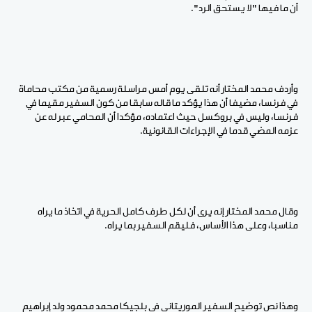
أن ما فيها "لا يستحق الرد".
وأردف محمد المختار أنه تلقى يوم أمس مراسلة رسمية من مكتب محاماة
في فرنسا، مضيفا أن هذا يؤكد ما قاله سابقا من كون السفير مقيما في
فرنسا، وليس في بروكسل حيث اعتماده، مؤكدا أن المحامي عبر له عن
عزمه المضي قدما في الإجراءات القانونية.
وقال محمد المختار إنه يرى أن لكل طرف كامل الحرية في اتخاذ ما يراه
مناسبا، وعلى هذا الأساس، فليقم السفير بما يراه.
وهذا نص توضيح السفير الموريتاني في بلجيكا محمد محمود ولد إبراهيم