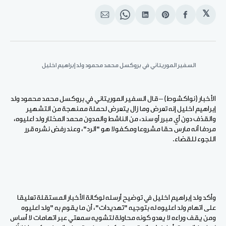
𝕏
انشر
Share
انشر
Share
انشر
على
on
على
on
على
الفيسبوك
Pinterest
لينكد
WhatsApp
الإيميل
إن
السفير الموريتاني في بروكسل محمد محمود ولد إبراهيم اخليل
الأخبار (نواكشوط) – قال السفير الموريتاني في بروكسل محمد محمود ولد
إبراهيم اخليل إنه تعرض وما زال يتعرض لحملة ممنهجة من التشهير
والقذف دون أي مبرر أو سند، من الناشط والمدون محمد المختار ولد اعليوه،
مردفا أنه مارس حقا مشروعا ومكفولا هو "الرد"، وعند رفض نشره قرر
اللجوء للقضاء.
وأكد ولد إبراهيم اخليل في توضيح أرسله لوكالة الأخبار المستقلة تعليقا
على اتهام ولد اعليوه له بتوجيه "تهديدات"، أن ما يقوم به "ولد اعليوه
ومن يقف وراءه لا يعدو كونه محاولة لتشويه سمعتي عبر اتهامات لا أساس