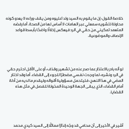
خلاصة القول: إن ما يقوم به السيد ولد اعليوه ومن يقف وراءه لا يعدو كونه
محاولة لتشويه سمعتي عبر اتهامات لا أساس لها من الصحة. أما رفضه
المتعمد تمكيني من حقي في الرد فيعكس إخلالًا واضحًا بأبسط قواعد
الإنصاف والموضوعية.
لو أنه بادر بالاعتذار عما صدر عنه من تشهير وقذف، أو على الأقل احترم حقي
في الرد ونشره، لما وجدت نفسي مضطرًا للجوء إلى القضاء. أما وقد اختار
المضي في هذا النهج، فليتحمل مسؤولية أقواله وليقدم ما لديه من أدلة
أمام القضاء، الذي يبقى الجهة الوحيدة المخولة للفصل في مثل هذه
القضايا.
أشير في الأخير إلى أن محامي قد وجّه إنذارًا مماثلًا إلى السيد كيدي محمد