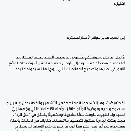
اخليل:
إلى السيد مدير موقع الأخبار المحترم،
ردًا على ما نشره موقعكم بخصوص ما وصفه السيد محمد المختار ولد
اعليوه بـ"تهديدات" منسوبة إليّ، أود أن أقدم جملة من التوضيحات لوضع
الأمور في نصابها و تصحيح المغالطات التي يروج لها السيد ولد اعليوه.
لقد تعرضت، وما زلت، لحملة ممنهجة من التشهير والقذف دون أي مبرر أو
سند، وهو أمر مرفوض قانونًا وأخلاقيًا. وأمام الاتهامات التي وجّهها إليّ
السيد ولد اعليوه، مارست حقًا مشروعًا ومكفولًا يتمثل في "حق الرد"،
حيث بعثت إليه ردًا مكتوبًا لتصحيح ما تضمنته كتاباته من ادعاءات باطلة
ومغرضة، غير أنه رفض نشر هذا الرد، في تصرف يثير الاستغراب ويطرح