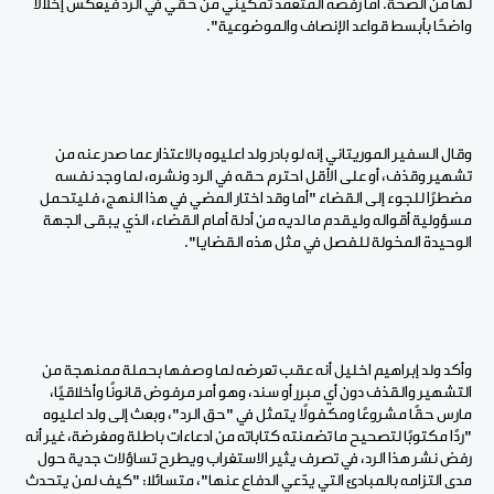
لها من الصحة. أما رفضه المتعمد تمكيني من حقي في الرد فيعكس إخلالًا
واضحًا بأبسط قواعد الإنصاف والموضوعية".
وقال السفير الموريتاني إنه لو بادر ولد اعليوه بالاعتذار عما صدر عنه من
تشهير وقذف، أو على الأقل احترم حقه في الرد ونشره، لما وجد نفسه
مضطرًا للجوء إلى القضاء "أما وقد اختار المضي في هذا النهج، فليتحمل
مسؤولية أقواله وليقدم ما لديه من أدلة أمام القضاء، الذي يبقى الجهة
الوحيدة المخولة للفصل في مثل هذه القضايا".
وأكد ولد إبراهيم اخليل أنه عقب تعرضه لما وصفها بحملة ممنهجة من
التشهير والقذف دون أي مبرر أو سند، وهو أمر مرفوض قانونًا وأخلاقيًا،
مارس حقًا مشروعًا ومكفولًا يتمثل في "حق الرد"، وبعث إلى ولد اعليوه
"ردًا مكتوبًا لتصحيح ما تضمنته كتاباته من ادعاءات باطلة ومغرضة، غير أنه
رفض نشر هذا الرد، في تصرف يثير الاستغراب ويطرح تساؤلات جدية حول
مدى التزامه بالمبادئ التي يدّعي الدفاع عنها"، متسائلا: "كيف لمن يتحدث