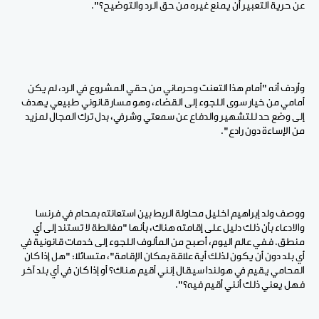
عن حرية التعبير أن يمنع غيره من حق الرد والتوضيح؟".
وأردف أنه "أمام هذا التعنت وحرماني من حقي المشروع في الرد، لم يكن
أمامي من خيار سوى اللجوء إلى القضاء، وهو مسار قانوني طبيعي يهدف
إلى وضع حد للتشهير والدفاع عن سمعتي وشرفي، بدل ترك المجال لمزيد
من الإساءة دون رادع".
ووصف ولد إبراهيم اخليل محاولة الربط بين استعانته بمحام في فرنسا
والادعاء بأن ذلك دليل على إقامته هناك، بأنها "مغالطة لا تستند إلى أي
منطق. ففي عالم اليوم، أصبح من المألوف اللجوء إلى خدمات قانونية في
أي بلد دون أن يكون لذلك أية علاقة بمكان الإقامة"، متسائلا: "هل إذا كان
المحامي يقيم في هولندا سيقال إنني أقيم هناك؟ أو إذا كان في أي بلد آخر
فهل يعني ذلك أنني أقيم فيه؟".