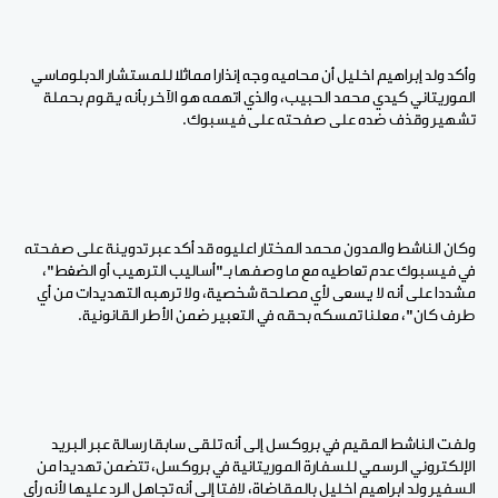
وأكد ولد إبراهيم اخليل أن محاميه وجه إنذارا مماثلا للمستشار الدبلوماسي
الموريتاني كيدي محمد الحبيب، والذي اتهمه هو الآخر بأنه يقوم بحملة
تشهير وقذف ضده على صفحته على فيسبوك.
وكان الناشط والمدون محمد المختار اعليوه قد أكد عبر تدوينة على صفحته
في فيسبوك عدم تعاطيه مع ما وصفها بـ"أساليب الترهيب أو الضغط"،
مشددا على أنه لا يسعى لأي مصلحة شخصية، ولا ترهبه التهديدات من أي
طرف كان"، معلنا تمسكه بحقه في التعبير ضمن الأطر القانونية.
ولفت الناشط المقيم في بروكسل إلى أنه تلقى سابقا رسالة عبر البريد
الإلكتروني الرسمي للسفارة الموريتانية في بروكسل، تتضمن تهديدا من
السفير ولد ابراهيم اخليل بالمقاضاة، لافتا إلى أنه تجاهل الرد عليها لأنه رأى