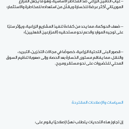
– غياب التأمين الزراعي ضد المخاطر الأساسية، وهو ما يجعل المزارع
الموريتاني أكثر عرضة للخسارة ويقلّل من استعداده للمخاطرة والاستثمار؛
– ضعف الحوكمة، مما يحد من كفاءة تنفيذ المشاريع الزراعية، ويؤثر سلبًا
على توجيه الموارد والدعم نحو مستحقيه (المزارعين الفعليين)؛
– قصور البنى التحتية الزراعية، خصوصًا في مجالات التخزين، التبريد،
والنقل، مما يفاقم مستوى الخسارة بعد الحصاد وإلى صعوبة تنظيم السوق
المحلي للخضروات على نحو مستقر ومربح.
السياسات والإصلاحات المقترحة
إن تجاوز هذه التحديات يتطلب نهجًا إصلاحيًا يقوم على: