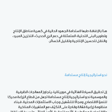
هذا بالإضافة طبعا لاستدامة الجهود الحالية في كهربة مناطق الإنتاج
وتطوير البنى التحتية: المتمثلة في دعم الري الحديث، التخزين المبرد،
والنقل لتحسين الإنتاجية وتقليل الخسائر.
نحو استراتيجية إنتاج مستدامة
إن تحقيق السيادة الغذائية في موريتانيا، يتجاوز المعالجات الظرفية
والموسمية نحو استراتيجية إنتاج مستدامة تجعل من قطاع الزراعة محركا
للنموّ الاقتصادي ومجالًا للتشغيل وجذب الاستثمارات المحلية. فبناء
منظومة زراعية فعّالة وقادرة على التكيّف مع المتغيرات المناخية