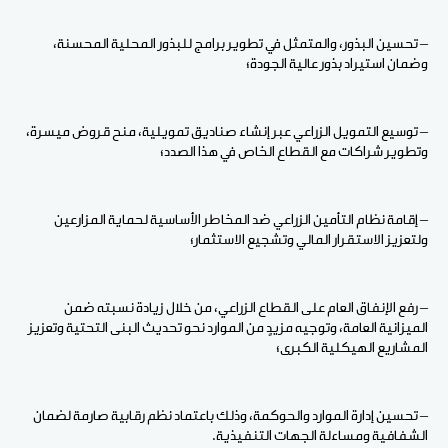
– تحسين البذور، والمتمثل في تطوير برامج للبذور المحلية المحسنة،
وضمان استيراد بذور عالية الجودة؛
– توسيع التمويل الزراعي عبر إنشاء صناديق تمويلية، منح قروض ميسرة،
وتطوير شراكات مع القطاع الخاص في هذا الصدد؛
– إقامة نظام التأمين الزراعي ضد المخاطر الأساسية لحماية المزارعين
ولتعزيز الاستقرار المالي وتشجيع الاستثمار؛
– رفع الإنفاق العام على القطاع الزراعي، من خلال زيادة نسبته ضمن
الميزانية العامة، وتوجيه مزيدٍ من الموارد نحو تحديث البنى التحتية وتعزيز
المشاريع الهيكلية الكبرى؛
– تحسين إدارة الموارد والحوكمة، وذلك باعتماد نظم رقابية صارمة لضمان
الشفافية ومساءلة الجهات التنفيذية.