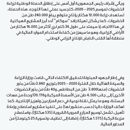
ويأتي إشراف رئيس الجمهورية أول أمس على إطلاق الحملة الوطنية لزراعة
الخضروات لموسم 2025 – 2026، كتجسيد عملي لهذا التوجه. هذه الحملة،
تستهدف زراعة 12.000 هكتار بإنتاج متوقع يبلغ 240.000 طن من
الخضروات. كما يشكل تهيئة رافد “سوكام” أحد أبرز المشاريع الهيكلية
في هذا الاتجاه، إذ سيمتد على طول 34 كلم لري أكثر من 14.000 هكتار من
الأراضي الزراعية، وهو ما سيعزز من كفاءة استخدام الموارد المائية في
منطقة تُعدّ القلب النابض للإنتاج الزراعي الوطني.
وفي إطار الجهود المبذولة لتحقيق الاكتفاء الذاتي، قامت وزارة الزراعة
والسيادة الغذائية خلال الفترة 2020 – 2025 بتوزيع 3.840طنًا من بذور
الخضروات (منها3.800 طن من البطاطس و40 طنًا من بذور الخضروات
الأخرى) إلى جانب 4.500 طن من الأسمدة المركبة و139.176وحدة من معدات
البستنة، وهو ما يمثل نقلة نوعية في دعم المزارعين وتعزيز الإنتاجية. كما
تعكف الوزارة حاليا (حسب منشور لها) على تنفيذ مشاريع استصلاح وإعادة
تأهيل، تشمل توسيع المزارع المروية القروية (535 هكتارًا)، واستصلاح
مزرعة الركبة (1.575 هكتارًا)، إضافة إلى تنظيف وتسوية 25 كيلومترًا من
المحاور المائية.