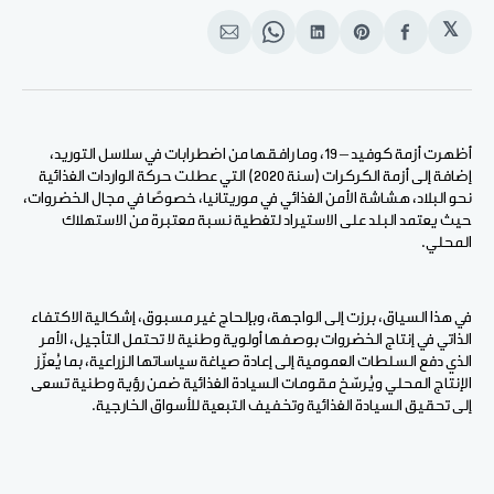
𝕏
انشر
Share
انشر
Share
انشر
على
on
على
on
على
الفيسبوك
Pinterest
لينكد
WhatsApp
الإيميل
إن
أظهرت أزمة كوفيد – 19، وما رافقها من اضطرابات في سلاسل التوريد،
إضافة إلى أزمة الكركرات (سنة 2020) التي عطلت حركة الواردات الغذائية
نحو البلاد، هشاشة الأمن الغذائي في موريتانيا، خصوصًا في مجال الخضروات،
حيث يعتمد البلد على الاستيراد لتغطية نسبة معتبرة من الاستهلاك
المحلي.
في هذا السياق، برزت إلى الواجهة، وبإلحاحٍ غير مسبوق، إشكالية الاكتفاء
الذاتي في إنتاج الخضروات بوصفها أولوية وطنية لا تحتمل التأجيل، الأمر
الذي دفع السلطات العمومية إلى إعادة صياغة سياساتها الزراعية، بما يُعزّز
الإنتاج المحلي ويُرسّخ مقومات السيادة الغذائية ضمن رؤية وطنية تسعى
إلى تحقيق السيادة الغذائية وتخفيف التبعية للأسواق الخارجية.