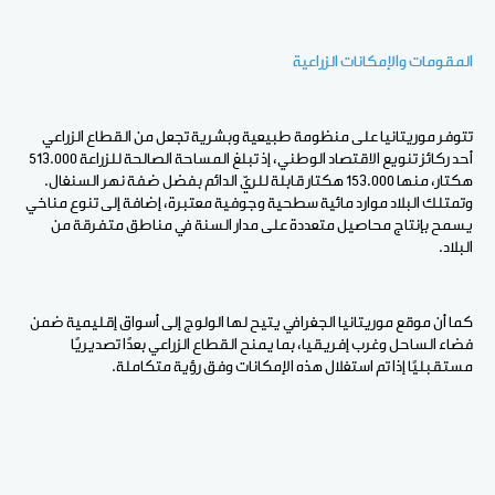
المقومات والإمكانات الزراعية
تتوفر موريتانيا على منظومة طبيعية وبشرية تجعل من القطاع الزراعي
أحد ركائز تنويع الاقتصاد الوطني، إذ تبلغ المساحة الصالحة للزراعة 513.000
هكتار، منها 153.000 هكتار قابلة للريّ الدائم بفضل ضفة نهر السنغال.
وتمتلك البلاد موارد مائية سطحية وجوفية معتبرة، إضافة إلى تنوع مناخي
يسمح بإنتاج محاصيل متعددة على مدار السنة في مناطق متفرقة من
البلاد.
كما أن موقع موريتانيا الجغرافي يتيح لها الولوج إلى أسواق إقليمية ضمن
فضاء الساحل وغرب إفريقيا، بما يمنح القطاع الزراعي بعدًا تصديريًا
مستقبليًا إذا تم استغلال هذه الإمكانات وفق رؤية متكاملة.