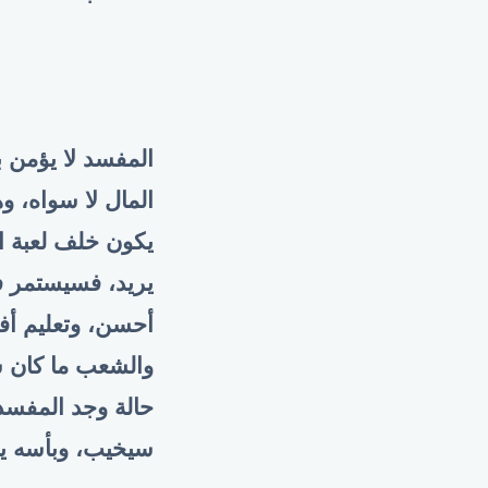
المفسد لا يؤمن با
المال لا سواه، و
يكون خلف لعبة ال
يريد، فسيستمر في
أحسن، وتعليم أف
والشعب ما كان سي
حالة وجد المفسد
سيخيب، وبأسه ين