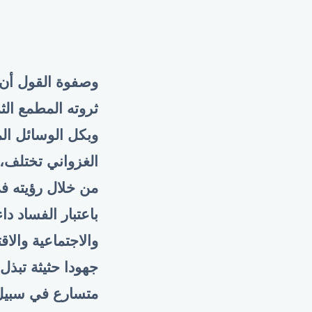
وصفوة القول أن 
ثروته المطمع الث
وبكل الوسائل الم
الغزواني تختلف،
من خلال رؤيته ف
باعتبار الفساد دا
والاجتماعية والاق
جهودا حثيثة تبذ
متسارع في سبيل 