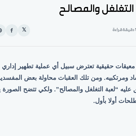
التغلغل والمصالح
قيقة قراءة
𝕏
انشر
e
على
n
الفيس
t
 معيقات حقيقية تعترض سبيل أي عملية تطهير إدار
د ومرتكبيه. ومن تلك العقبات محاولة بعض المفسدين
 عليه “لعبة التغلغل والمصالح”. ولكي تتضح الصورة 
لحات أولا بأول.