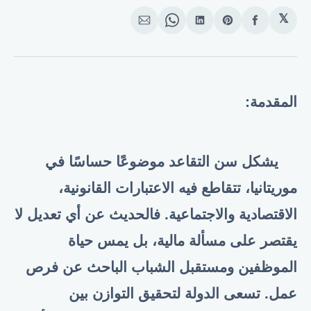
𝕏
انشر
Share
انشر
Share
انشر
على
on
على
on
على
الفيسبوك
Pinterest
لينكد
WhatsApp
الإيميل
إن
المقدمة
:
يشكل سن التقاعد موضوعًا حساسًا في
موريتانيا، تتقاطع فيه الاعتبارات القانونية،
الاقتصادية والاجتماعية. فالحديث عن أي تعديل لا
يقتصر على مسألة مالية، بل يمس حياة
الموظفين ومستقبل الشباب الباحث عن فرص
عمل. تسعى الدولة لتحقيق التوازن بين