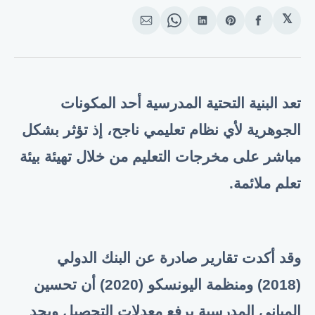
𝕏
انشر
Share
انشر
Share
انشر
على
on
على
on
على
الفيسبوك
Pinterest
لينكد
WhatsApp
الإيميل
إن
تعد البنية التحتية المدرسية أحد المكونات
الجوهرية لأي نظام تعليمي ناجح، إذ تؤثر بشكل
مباشر على مخرجات التعليم من خلال تهيئة بيئة
تعلم ملائمة.
وقد أكدت تقارير صادرة عن البنك الدولي
(2018) ومنظمة اليونسكو (2020) أن تحسين
المباني المدرسية يرفع معدلات التحصيل ويحد