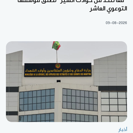
"معا للحد من حوادث السير" تطلق موسمها
التوعوي العاشر
09-08-2026
أخبار