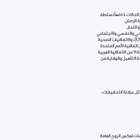
4-42) ، فإن تطبيقها يظل في بعض الحالات خاضعاً لسلطة
 الإدمان.
التجار.
Tribunaux de tra) تضمن توفير الدعم الصحي والنفسي والاجتماعي
للمدمنين، بما يتماشى مع المبادئ التي تعتمدها مكتب الأمم المتحدة المعني بالمخدرات والجريمة (ONUDC)، والاتفاقيات الصحية
 الصحة العالمية، مما يعزز جانب الرعاية الصحية والإنسانية. هذا التوجه يتسق مع المادة 38 من اتفاقية الأمم المتحدة
الوحيدة للمخدرات لعام 1961 بصيغتها المعدلة، والمادة 20 من اتفاقية المؤثرات العقلية لعام 1971 ، وأيضاً المادة 11 من الاتفاقية العربية
ى التعاون في العلاج وإعادة التأهيل والوقاية من
مثل عرقلة التحقيقات،
ات تعكس الروح العامة