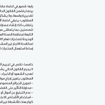
رابعا : قصور في اعتماد مق
تقديرية واسعة، ولا يشكل ن
المطلوب: ينبغي اعتماد آلي
إساءة استعمال المخدرات ال
خامسا : نقص في تجريم الأف
لا يجرم القانون الحالي ب
تهديد الشهود أو الخبراء، 
المطلوب يتعين إدراج مواد
– تمويل الجرائم المنصوص 
-محاولة التأثير على القضا
– عدم التبليغ عن أموال أ
– استخدام الأشخاص الاعت
كواجهات للأنشطة غير المش