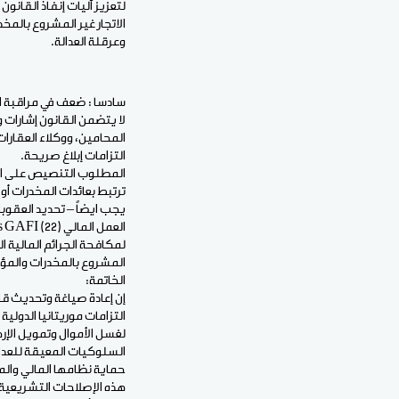
وعرقلة العدالة.
سادسا : ضعف في مراقبة ال
لا يتضمن القانون إشارات و
المحامين، ووكلاء العقارا
التزامات إبلاغ صريحة.
المطلوب التنصيص على التز
ترتبط بعائدات المخدرات أو
يجب ايضاً – تحديد العقوب
المشروع بالمخدرات والمؤثرات العقلية لسنة 1994 التي تشدد عل
الخاتمة:
التزامات موريتانيا الدول
لغسل الأموال وتمويل الإره
السلوكيات المعيقة للعدال
حماية نظامها المالي وال
هذه الإصلاحات التشريعية 