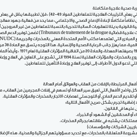
اربة صحية علاجية متكاملة
بينما يتضمن القانون الحالي بعض الترتيبات العلاجية للمتعاطين المواد 9
ظاماً متكاملاً لإعادة الإدماج الصحي والاجتماعي، مما يحد من فعالية جهود معالجة
ة قانونية بديلة للعقوبات السالبة للحرية بالنسبة للمتعاطين من غير المروجين أو 
يتطلب ذلك إنشاء مسارات علاجية قضائية itement de la drogue
التابعة لمنظمة
لمكافحة الاتجار غير المشروع بالمخدرات والمؤثرات العقلية لسنة 1994 التي تشجع عل
تي تدعو الدول الأطراف إلى توفير العلاج وإعادة التأهيل للمتعاطين.
عال المرتبطة بالإفلات من العقاب والعوائق أمام العدالة
شكل واضح الأفعال التي تعيق سير العدالة أو تسهم في إفلات المجرمين من العقاب، 
أو تقديم الدعم المادي أو اللوجستي لعصابات الاتجار بالمخدرات والمؤثرات العقلية.
 إضافية تجرم بشكل صريح الأفعال التالية:
عليها في القانون.
ء أو المحققين أو الشهود أو الخبراء.
و ممتلكات يشتبه في علاقتها بجرائم المخدرات.
باريين الشركات والمؤسسات)
روعة المتعلقة بالمخدرات، مع تحديد مسؤوليتهم الجزائية والمدنية. هذه الإضاف