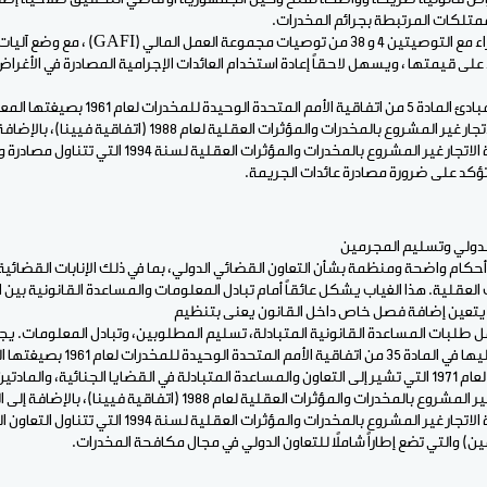
متلكات المرتبطة بجرائم المخدرات.
يجب أن يتماشى هذا الإجراء مع التوصيتين 4 و 38 م
لى قيمتها ، ويسهل لاحقاً إعادة استخدام العائدات الإجرامية المصادرة في الأغراض
الاتفاقية العربية لمكافحة الاتجار غير المشروع بالمخدرات وال
تؤكد على ضرورة مصادرة عائدات الجريمة.
 الدولي وتسليم المجرمين
 أحكام واضحة ومنظمة بشأن التعاون القضائي الدولي، بما في ذلك الإنابات القضائ
العقلية. هذا الغياب يشكل عائقاً أمام تبادل المعلومات والمساعدة القانونية بين 
: يتعين إضافة فصل خاص داخل القانون يعنى بتنظيم
مل طلبات المساعدة القانونية المتبادلة، تسليم المطلوبين، وتبادل المعلومات. ي
الاتفاقية العربية لمكافحة الاتجار غير المشروع بالمخدرات والمؤثرات الع
) والتي تضع إطاراً شاملاً للتعاون الدولي في مجال مكافحة المخدرات.