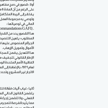
أولا : قصور في دمج مفاهي
عل
يفتقر إلى الربط المتكامل
وتوصي به مجموعة العمل
المالي في توصياتها :
. (Recommandations GAFI) 5 4,3,
هذا القصور يحد من القدرة
المطلوب: يتعين التنصيص
الجرائم المنصوص عليها في
الأموال وتمويل الإرهاب.
الاتجار غير المشروع وتحدد
ثانيا : غياب آليات فعّالة
الفعلي، ولا تتضمن إجراءات
مما يتيحالفرصة للمجرمين 
المطلوب: يجب إدراج نصوص