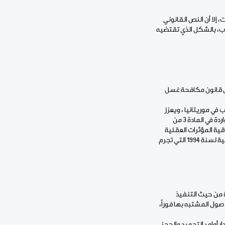
درات، إلا أن النص القانوني
اب، بالشكل الذي تقتضيه
يق قانون مكافحة غسل
ل الأموال وتمويل الإرهاب في موريتانيا ، ويعزز
الإطار القانوني لتجفيف منابع التمويل غير المشروع، ويستند في جوهره إلى مبادئ واسعة لتجريم الأفعال الواردة في المادة 3 من
خدرات لعام 1961 بصيغتها المعدلة ببروتوكول عام 1972 ، والمادة 22 من اتفاقية المؤثرات العقلية
لعام 1971، بالإضافة إلى المادة 2 من الاتفاقية العربية لمكافحة الاتجار غير المشروع بالمخدرات والمؤثرات العقلية لسنة 1994 التي تجرم
ير واضحة من حيث التنفيذ
صول المشتبه بها فوراً،
أوامر التجميد والحجز