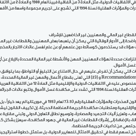
لتعزيز آليات إنفاذ القانون في الاتفاقيات 
الاتجار غير المشروع بالمخدرات والمؤثرات العقلية لسنة 1994 التي تشجع على تجريم مجم
قطاع غير المالي والمهنيين غير الخاضعين للإشراف
اضحة إلى الأدوار الوقائية التي يمكن أن يلعبها بعض المهنيين والقطاعات غير الما
ت هؤلاء قد يستخدمون كوسائط دون علمهم أو عن علم لغسل عائدات الاتجار بالمخدر
امات محددة لهؤلاء المهنيين المهن والأنشطة غير المالية المحددة بالإبلاغ عن
 غسل الأموال.
ات التي يمكن أن تفرض عليهم في حال الامتناع عن التبليغ أو التواطؤ، بما يتواف
العمل المالي (22) Recommandations GAFI و (23) التي تعنى بقطاع الأعمال والمهن غير الما
لمكافحة الجرائم المالية المنصوص عليه في الاتفاقيات الدولية وا
ى مكافحة غسل الأموال وتتبع عائدات الجرائم.
إن إعادة صياغة وتحديث قانون المخدرات والمؤثرات العقلية رقم 73.93 لعام 3
ية والإقليمية ومتطلبات مكافحة الجريمة المنظمة الحديثة. إن تكييف القانون لي
اب، وتعزيز آليات التجميد والمصادرة، وتوسيع نطاق التعاون الدولي وتبني مقاربة 
ة، بالإضافة إلى إشراك القطاعات غير المالية في جهود المكافحة، سيعزز بشكل كبي
مجتمعي من تداعيات الجريمة المنظمة.
لن تسهم فقط في تحقيق الامتثال للمعايير الدولية، بل ستمثل خطوة استراتيجية ن