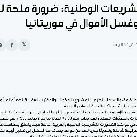
شريعات الوطنية: ضرورة ملحة 
غسل الأموال في موريتانيا
قيقة قراءة
𝕏
انشر
e
على
n
الفيس
t
مة، ولا سيما الاتجار غير المشروع بالمخدرات والمؤثرات العقلية، تحدياً عالمياً
 متطورة ومواكبة لأحدث المعايير الدولية.
هورية الإسلامية الموريتانية ملتزمة بتعزيز إطارها القانوني لمواجهة هذه الظواه
ومع ذلك، فإن قانون المخدرات والمؤثرات الع
 في مواكبة التطورات التشريعية العالمية والعربية، خاصة فيما يتعلق بمكافحة غ
اجعة شاملة وتحديثاً جذرياً لعدد من مواده. يهدف هذا المقال إلى تحليل أوجه الق
بما يضمن فعاليته وانسجامه مع التوصيات الدولية والإقليمية.