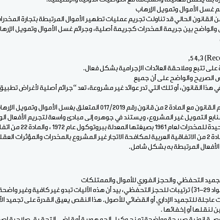
م غسل الأموال وتمويل الإرهاب
ى الرغم من أن المادة 6 من القانون الحالي قد تناولت تجريم عمليات تطهير الأموال المرتبطة بتجارة المخ
 والواضح بين جريمة المخدرات كجريمة أصلية، وجرائم غسل الأموال وتمويل الإره
 على تتبع وملاحقة العائدات الإجرامية بشكل فعال.
 الصريح والواضح على أن جميع
 هذا القانون، أو تلك التي تدر عوائد غير مشروعة، تعد “جرائم أصلية لأغراض تطب
هذا التعديل يضمن انسجام القانون مع المادة 2 من قانون رقم 017/2019 المتعلق بغس
اتفاقية الأمم المتحدة الوحيدة للم
 الأفعال المرتبطة به بشكل شامل.
 للتجميد التحفظي والحجز الفوري للأموال والممتلكات
يتضمن القانون الحالي المواد 29-31) ترتيبات للحجز التحفظي، بيد أن هذه الآليات تبدو غير كافية وغ
 عاجلة للتجميد الإداري أو القضائي للأصول. هذا النقص يعيق القدرة على تجميد الأ
لنقلها أو إخفائها .
 قانونية صريحة وواضحة تمنح وكيل الجمهورية أو قاضي التحقيق صلاحية إصدار 