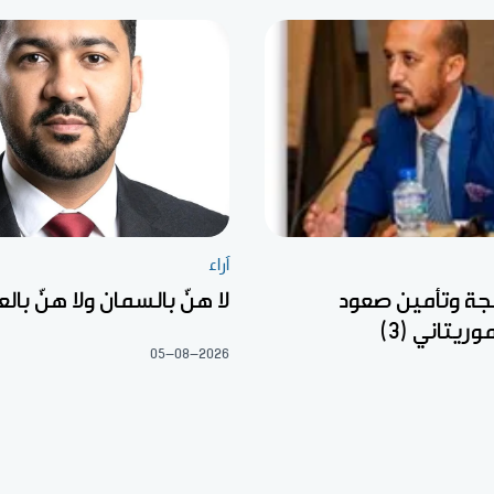
آراء
جة وتأمين صعود
لا هنّ بالسمان ولا هنّ با
وريتاني (3)
05-08-2026