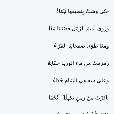
حتّى وشتْ بِنَصِيْفِها تَيْمَاءُ
وروى نديمُ الرّمْلِ قصّتَـنَا مَعًا
ومعًا طَوَى صفحاتِنَا القَرَّاءُ
زمزمتُ من ماء الوريدِ حكايةً
وعلى شفاهِي لليَمَامِ حُدَاءُ..
باكرْتُ منْ زمنٍ تكَهْلَلَ أنْجُمًا