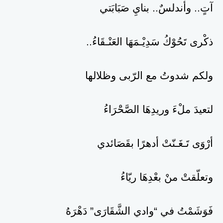
آتٍ.. وأندلسٌ.. بنايِ صَبَابَتي
ذكْرى تَحُوْكُ سَدِيْـمَهَا العَنْـقَاءُ..
ولكم شدوتُ مع الرّبى وظلالها
لتعيدَ ملْءَ وريدِهَا الصَّحَْرَاءُ
أرْوَى تَـغَـنّتْ أدهرًا بقَصَائدي
وتعلّقتْ منْ بعْدِهَا ريّاءُ
فَوَشَمْتُ في “وادي الشَّقَارَى” دَهْرَهُ