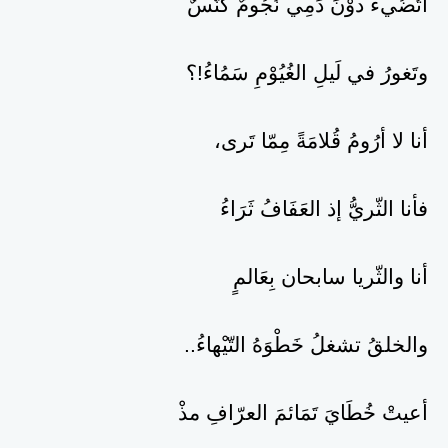
أتُضُيء دوْنَ دَمِي نُجُومٌ كنّسٌ
وتَغورُ في لَيلِ الغُيُوْمِ سَمُاءُ!؟
أنا لا أرُومُ قُلامَةً مِمّا تَرى،
فأنا الثّريُّ إذ العَفَافُ ثَرَاءُ
أنا والثّريا سابحان بِعَالمٍ
والخلقُ تشغلُ خَطْوَهُ التّيْهاءُ..
أعيتْ خُطَايَ تَمَائمَ العرّافِ مذْ