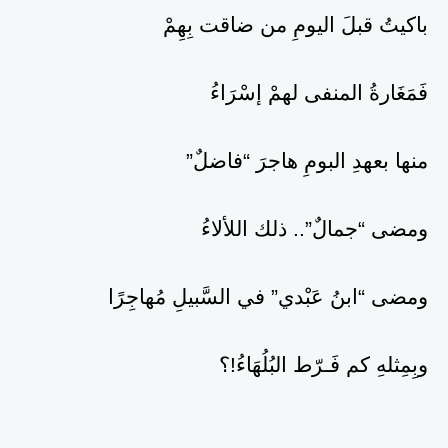
باكيتُ قبلَ اليومِ من ضاقت بِهِمْ
فَمَغَارةُ المنفى لهمْ إسْرَاءُ
منها بعهدِ البومِ هاجرَ “فاضلٌ”
ومضى “جمالٌ”.. ذلك اللألاءُ
ومضى “ابنُ عَبْدي” في السَّبيلِ مُهاجِرًا
وبِمِثلهِ كم فَـرّط البُلُهَاءُ!؟