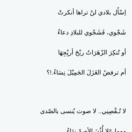
اِسْأَل بلادي لنْ تراها أنكرتْ
شَجْوي، فَشَجْوي للبلادِ دعاءُ
أو تُنكِرَ الزّهَرَاتُ ريْحَ أريِْجِهَا
أم ترفضُ الغَزَلَ الجَمِيْلَ نِسَاءُ.!؟
لا تُـقْصِنِي.. لا صوت يُنسى بالصّدى
مهما عَلا أُذُنَ الأصمّ نِدَاءُ