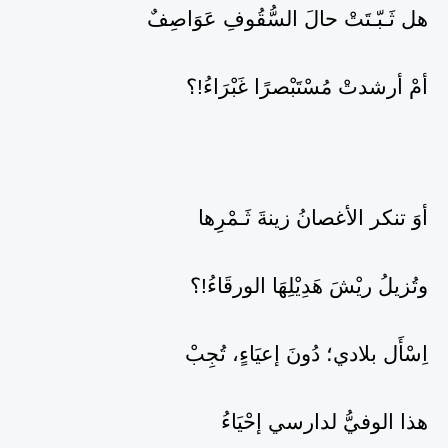
هل ثَـبّـتَتْ حالَ السُّقُوفِ عَوَاصِفٌ
أمْ أرشدتْ مُسْتَبْصرًا غَبْرَاءُ!؟
أوَ تنكر الأغصانُ زينةَ ثَـمْرِها
وتُزيلُ ريْشَ هَدِيْلِهَا الورقَاءُ!؟
اِسْأَل بلادي؛ دُونَ إعيَاءٍ، تُجِبْ
هذا الوفيُّ لدارسي إحْيَاءُ