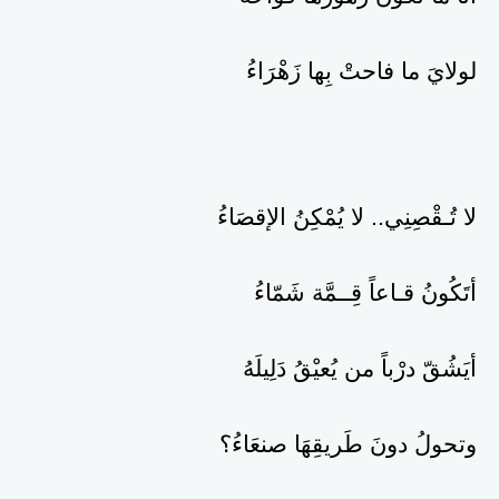
لولايَ ما فاحتْ بِها زَهْرَاءُ
لا تُـقْصِنِي.. لا يُمْكِنُ الإقصَاءُ
أتَكُونُ قـاعاً قِــمَّة شَمّاءُ
أيَشُقّ درْباً من يُعيْقُ دَلِيلَهُ
وتحولُ دونَ طَريقِهَا صنعَاءُ؟