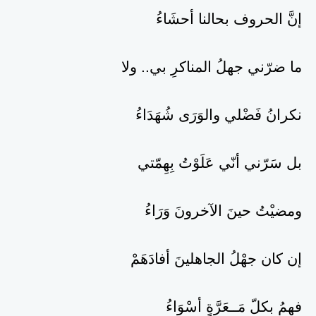
إنَّ الحروف بحالنا أحشَاءُ
ما ضرّني جهلُ المناكرِ بي.. ولا
نكرانُ فَضْلي والوَرَى شُهَدَاءُ
بل سَرّني أنّي عَلَوْتُ بِهِمّتي
ومضيْتُ حينَ الآخرونَ وَرَاءُ
إن كان جهْلُ الجاهلينَ أفادَهَمْ
فهمُ بكلّ مَــعَرَّةٍ أسْوَاءُ