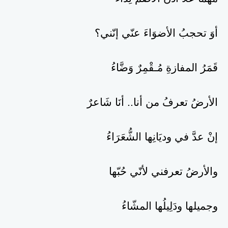
أوَ تحجبُ الأضوَاءَ عنّي إنّني؟
قَمَرُ المفازةِ مُـقْمِرٌ وَضَّاءُ
الأرضُ تعرفُ من أنا.. أنَا شَاعرٌ
إنْ عدَّ في وديَانِها الشُّعَرَاءُ
والأرضُ تعرفني لأنّي حُبّها
وجميلها ودَلِيلُها المشّاءُ