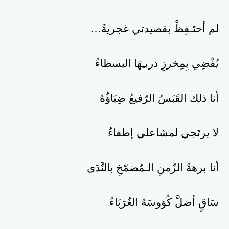
لم أحتَـفِظْ بقصيدتي غجريةً…
يُفْضِي بِمِخرزِ دربـِهَا البسطاءُ
أنا ذلك القَبَسُ الرّفيعُ ضِيَاؤُهُ
لا يرتَجي لمشاعلي إطفاءُ
أنا برهةُ الزّمنِ الـمُضمّخِ بالنَّدَى
سَاقٍ أضلَّ كُؤوسَهُ الغُرَبَاءُ