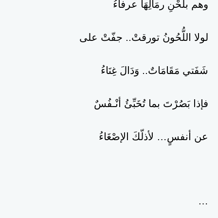
وهم بلحْنِ رمَالِهَا عرفاءُ
لولا اللُّحُونُ تورقتْ.. جفّتْ على
شَفَتي مَقَامَاتٌ.. وَدَالَ غِنَاءُ
فإذا بَصُرْتَ بما تُخَبِّئُ أنْـفُسٌ
عن أنفسٍ… لأذلّكَ الإصْغَاءُ
…