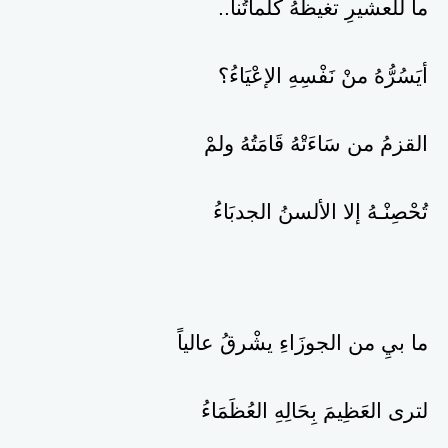
ما للعشيرِ تغيظهُ كلماتُنا..
أيَسُرُّهُ منْ نَفْسِهِ الإعْيَاءُ؟
القزمُ من سَاءَتْهُ قَامَتُهُ ولمْ
تُحْصِنْـهُ إلا الألسنُ الجدبَاءُ
ما بيِ من الجوزَاءِ يشْرقُ عالياً
لترى العَظِيمَ بِحَالِهِ العُظَمَاءُ