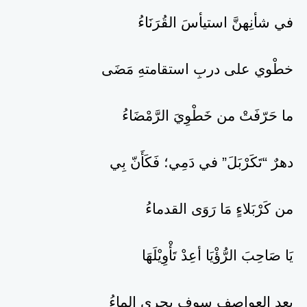
في شأنِهنَّ استيأسَ القُرَنَاءُ
خطْوي على دربِ استقامتهِ مَضَى
ما حَرّفَتْ من خَطْوِيَ الرَّمْضَاءُ
دهرٌ “تَكَرْبَلَ” في دَمِي؛ فَكَأَنّ بِي
من كَرْبَلاءٍ مَا رَوَى القدماءُ
يَا صَاحِبَ الرُّؤْيَا أعِدْ تَأْوِيْلَهَا
بعد العواصفِ سوف يجري الماءُ