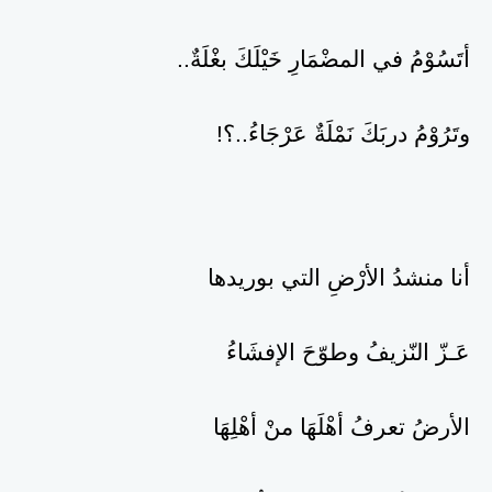
أتَسُوْمُ في المضْمَارِ خَيْلَكَ بغْلَةٌ..
وتَرُوْمُ دربَكَ نَمْلَةٌ عَرْجَاءُ..؟!
أنا منشدُ الأرْضِ التي بوريدها
عَـزّ النّزيفُ وطوّحَ الإفشَاءُ
الأرضُ تعرفُ أهْلَهَا منْ أهْلِهَا