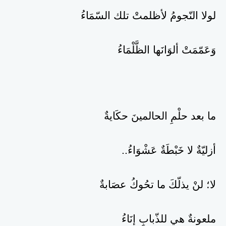
لولا النّجومُ لأظلمتْ تلك السّمَاءُ
وَعَمّمَتْ ألوَانَها الظَّلْمَاءُ
ما بعد حلْمِ الحالمينَ حكَايةٌ
أزليّةٌ لا خَبْطَةٌ عَشْوَاءُ..
لا؛ لنْ يذلّكَ ما تحُوكُ عصَابةٌ
ملعونةٌ هي للذّبابِ إنَاءُ