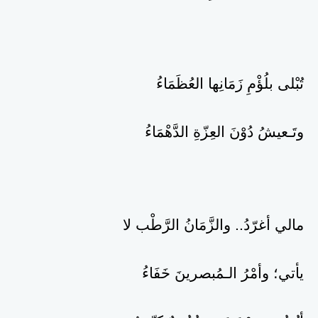
تُبْلى بلُؤْمِ زَمَانِها العُظَمَاءُ
وتَـعيشُ دُوْنَ العِزّةِ الدَّهْمَاءُ
مالي أغرّدُ.. والزَّمَانُ الرَّطْب لا
يأتي؛ وأمْرُ الـمُبصرينَ خَفَاءُ