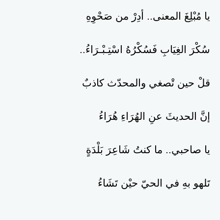
يا مُبْلِغَ المعنى.. أدِرْ من صَحْوِهِ
سُكْرَ الغِيَابِ فَسُكْرُهُ اسْتِـبْـرَاءُ..
قلْ حين تْصغي والمحدّث كاذبٌ
إنَّ الحديثَ عنِ الهُرَاءِ هُرَاءُ
يا صاحبي.. ما كنتُ شَاعِرَ بَلْدَةٍ
تَلهو بهِ في الحيّ حيْن تَشَاءُ