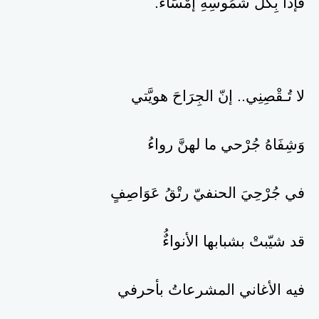
فإذَا بِكُلّ شُمُوسِهِ إمْسَاءُ.
لا تُـقْصِنِي.. إنّ الجِرَاحَ هويَّتي
وَشِفَاهُ جُرْحي ما لهنَّ رواءُ
في جُرْحِيَ الحنفيّ رتْقُ عَوَاصِفٍ
قد شيّبتْ بشبابها الأنواءٌُ
فيه الأغاني المشرعاتُ بأحرفي