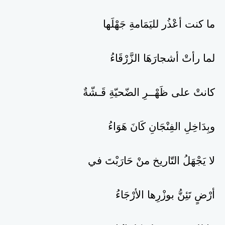
ما كنت أعْذُر لليَمَامةِ جَهْلَها
لما رأتْ أشجارَهَا الزَّرْقَاءُ
كانتْ على ظَهْــرِ الضّحيّةِ قَـشّةٌ
وبِدَاخِلِ الفِنْجَانِ كَانَ هَوَاءُ
لا يَجْهَلُ التّاريخ منْ حَارَبْتَ في
أرْضٍ تَئِنُّ بوزْرِها الأرْجَاءُ