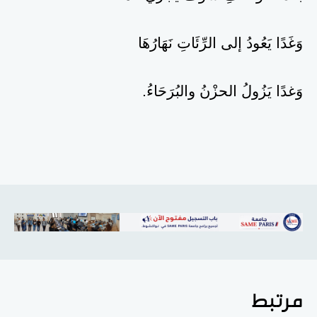
وَغَدًا يَعُودُ إلى الرِّئَاتِ نَهَارُهَا
وَغدًا يَزُولُ الحزْنُ والبُرَحَاءُ.
مرتبط