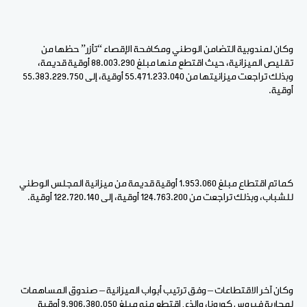
وكان لمندوبية التضامن الوطني ومكافحة الإقصاء “تأزر” حظها من
تقليص الميزانية، حيث اقتطع منها مبلغ 88.003.290 أوقية قديمة،
وبذلك تراجعت ميزانيتها من 55.471.233.040 أوقية، إلى 55.383.229.750
أوقية.
كما تم اقتطاع مبلغ 1.953.060 أوقية قديمة من ميزانية المجلس الوطني
للشباب، وبذلك تراجعت من 124.763.200 أوقية، إلى 122.720.140 أوقية.
وكان آخر الاقتطاعات – وفق ترتيب أبواب الميزانية – صندوق المساهمات
لمحاربة فيروس كورونا، والذي اقتطع منه مبلغ 9.906.380.050 أوقية