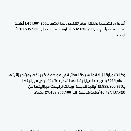
أما وزارة التجهيز والنقل فتم تقليص ميزانيتها بـ1.491.081.290 أوقية
قديمة، لتتراجع من 54.592.676.790 أوقية قديمة، إلى 53.101.595.500
أوقية.
وكانت وزارة الزراعة والسيادة الغذائية في مواجهة أكبر نقص من ميزانيتها
للعام 2024 بموجب الميزانية المعدلة، حيث تم تقليص ميزانيتها
بـ12.933.360.960 أوقية قديمة، وبذلك تراجعت ميزانيتها من
40.421.137.420 أوقية قديمة، إلى 27.487.776.460 أوقية.