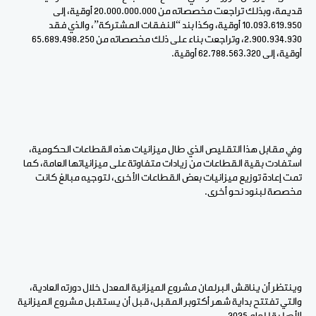
قديمة، وبذلك تراجعت مخصصاته من 20.000.000.000 أوقية، إلى
10.093.619.950 أوقية، وكذا بند “النفقات المشتركة”، والذي فقد
2.900.934.930، وتراجعت بناء على ذلك مخصصاته من 65.689.498.250
أوقية، إلى 62.788.563.320 أوقية.
وفي مقابل هذا التقليص الذي طال ميزانيات هذه القطاعات الحكومية،
استفادت بقية القطاعات من زيادات متفاوتة على ميزانياتها العامة، كما
تمت إعادة توزيع ميزانيات بعض القطاعات الأخرى، لتوجيه مبالغ كانت
مخصصة لبنود نحو أخرى.
وينتظر أن يناقش البرلمان مشروع الميزانية المعدل خلال دورته العادية،
والتي تفتتح بداية شهر أكتوبر المقبل، قبل أن يستقبل مشروع الميزانية