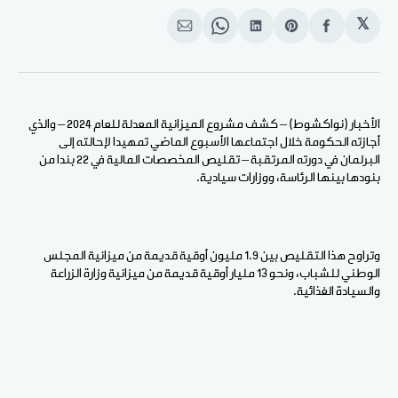
𝕏
انشر
Share
انشر
Share
انشر
على
on
على
on
على
الفيسبوك
Pinterest
لينكد
WhatsApp
الإيميل
إن
الأخبار (نواكشوط) – كشف مشروع الميزانية المعدلة للعام 2024 – والذي
أجازته الحكومة خلال اجتماعها الأسبوع الماضي تمهيدا لإحالته إلى
البرلمان في دورته المرتقبة – تقليص المخصصات المالية في 22 بندا من
بنودها بينها الرئاسة، ووزارات سيادية.
وتراوح هذا التقليص بين 1.9 مليون أوقية قديمة من ميزانية المجلس
الوطني للشباب، ونحو 13 مليار أوقية قديمة من ميزانية وزارة الزراعة
والسيادة الغذائية.