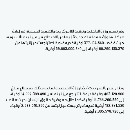
ولم تسلم وزارة الداخلية وترقية اللامركزيية والتنمية المحلية رغم إعادة
هيكلتها وإضافة ملفات جديدة إليها من الاقتطاع من ميزانيتها السنوية،
حيث فقدت 377.134.540 أوقية قديمة، وبذلك تراجعت ميزانيتها من
60.260.135.370 أوقية، إلى 59.883.000.830 أوقية.
وطال نقص الميزانيات أيضا وزارة الاقتصاد والمالية، وذلك باقتطاع مبلغ
483.128.900 أوقية قديمة، لتتراجع ميزانيتها من 14.227.389.490 أوقية،
إلى 13.744.260.590 أوقية، كما طال مفوضية حقوق الإنسان، حيث فقدت
192.931.530 أوقية قديمة، وتراجعت ميزانيتها من 2.588.510.250 أوقية،
إلى 2.395.578.720 أوقية.