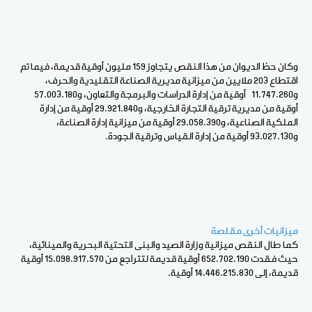
وكان حظ الديوان من هذا النقص يتجاوز 159 مليون أوقية قديمة، فيما تم
اقتطاع 203 ملايين من ميزانية مديرية الصناعة التقليدية والحرف،
و11.747.260 أوقية من إدارة الدراسات والبرمجة والتعاون، و57.003.180
أوقية من مديرية ترقية التجارة الخارجية، و29.921.840 أوقية من إدارة
الملكية الصناعية، و29.058.390 أوقية من ميزانية إدارة الصناعة،
و93.027.130 أوقية من إدارة القياس وترقية الجودة.
ميزانيات أخرى مقلصة
كما طال النقص ميزانية وزارة الصيد والبنى التحتية البحرية والمينائية،
حيث فقدت 652.702.190 أوقية قديمة لتتراجع من 15.098.917.570 أوقية
قديمة، إلى 14.446.215.830 أوقية.