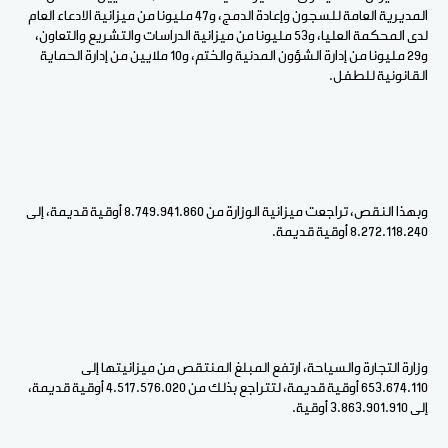
المديرية العامة للسجون وإعادة الدمج، و47 مليونا من ميزانية الادعاء العام
لدى المحكمة العليا، و53 مليونا من ميزانية الدراسات والتشريع والتعاون،
و29 مليونا من إدارة الشؤون المدنية والختم، و10 ملايين من إدارة الحماية
القانونية للطفل.
وبهذا النقص، تراجعت ميزانية الوزارة من 8.749.941.860 أوقية قديمة، إلى
8.272.118.240 أوقية قديمة.
وزارة التجارة والسياحة، ارتفع المبلغ المنتقص من ميزانيتها إلى
653.674.110 أوقية قديمة، لتتراجع بذلك من 4.517.576.020 أوقية قديمة،
إلى 3.863.901.910 أوقية.