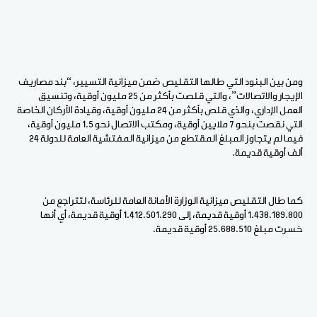
ومن بين البنود التي طالها التقليص ضمن ميزانية التسيير، “بند مصاريف
الإيجار والاتصالات”، والتي قلصت بأكثر من 25 مليون أوقية، وتنسيق
العمل الإداري، والذي قلص بأكثر من 24 مليون أوقية، وقيادة الأركان الخاصة
التي نقصت بنحو 7 ملايين أوقية، ومكتب الاتصال نحو 1.5 مليون أوقية،
فيما لم يتجاوز المبلغ المقتطع من ميزانية المفتشية العامة للدولة 24
ألف أوقية قديمة.
كما طال التقليص ميزانية الوزارة الأمانة العامة للرئاسة، لتتراجع من
1.438.189.800 أوقية قديمة، إلى 1.412.501.290 أوقية قديمة، أي أنها
خسرت مبلغ 25.688.510 أوقية قديمة.