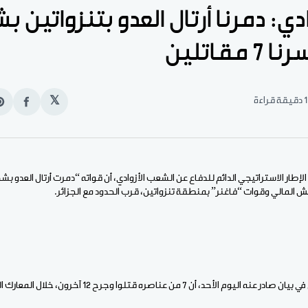
وادي: دمرنا أرتال العدو بتنزواتين 
قاتلين
1 دقيقة قراءة
𝕏
انشر
e
على
n
الفيس
t
الإطار الاستراتيجي الدائم للدفاع عن الشعب الأزوادي، أن قواته “دمرت أرتال العدو
 المالي وقوات “فاغنر” بمنطقة تنزواتين، قرب الحدود مع الجزائر.
أن 7 من عناصره قتلوا وجرح 12 آخرون، خلال المعارك التي استمرت 3 أيام.