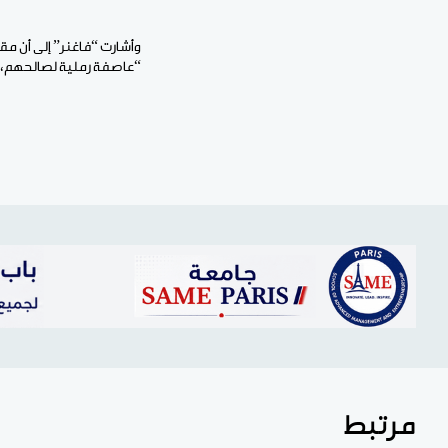
وأشارت “فاغنر” إلى أن مقا
“عاصفة رملية لصالحهم، ح
مرتبط