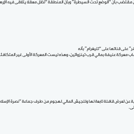
ن مقتضب بأن “الوضع تحت السيطرة” وبأن المنطقة “تظل معقلا يتلاقى فيه الإره
 على قناتها على “تليغرام” بأنه
ب معركة عنيفة بمالي قرب تينزواتين، وهذه ليست المعركة الأولى غير المتكافئة م
ة عن تعرض قافلة تابعة لها وللجيش المالي لهجوم من طرف جماعة “نصرة الإسل
لى.