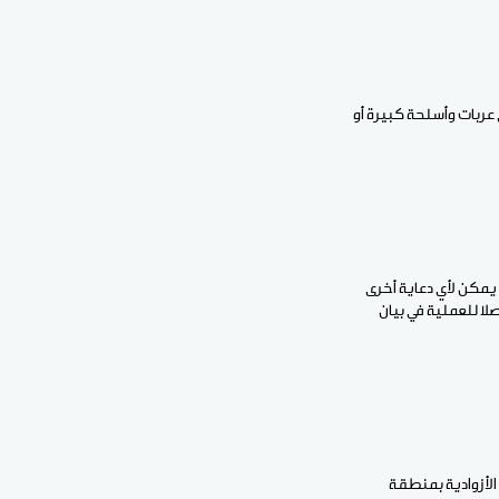
 عربات وأسلحة كبيرة أو
 يمكن لأي دعاية أخرى
لا للعملية في بيان
ية قد أعلنت البارحة أن ناقلاتها الجوية، قتلت 5 من القوات الأزوادية بمنطقة