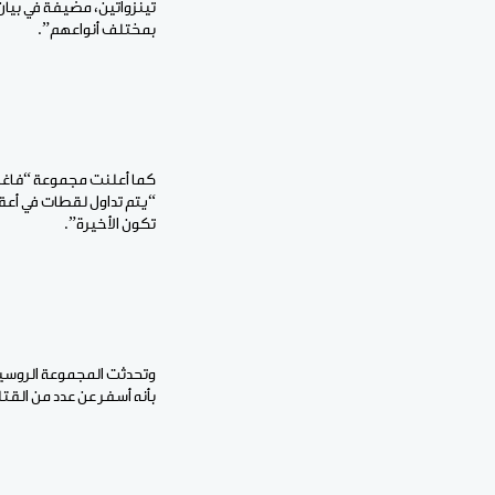
تينزواتين، مضيفة في بيا
بمختلف أنواعهم”.
كما أعلنت مجموعة “فاغنر”
“يتم تداول لقطات في أعقا
تكون الأخيرة”.
وتحدثت المجموعة الروسي
بأنه أسفر عن عدد من القت