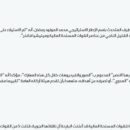
رف المتحدث باسم الإطار الاستراتيجي محمد المولود رمضان، أنه “تم الاستيلاء على
دد القليل الناجي من عناصر القوات المسلحة المالية وميليشيا فاغنر”.
“بهذا النصر” المدعوم ب”الصور والفيديوهات خلال كل هذه المعارك”، مؤكدا أنه “لا
“المدوي”، أو تصرفه عن أهدافه، متعهدا بأن تقدم هيئة أركانه العامة “تقييما مفص
وكانت هيئة الأركان العامة للقوات المسلحة المال