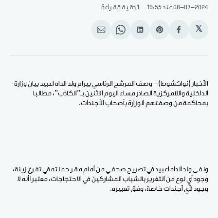
08-07-2024
عند 19:55
1 دقيقة قراءة
𝕏
انشر
Share
انشر
Share
انشر
على
on
على
on
على
الفيسبوك
Pinterest
لينكد
WhatsApp
الإيميل
إن
الأخبار (نواكشوط) – وصف المرشح الرئاسي بيرام ولد الداه اعبيد بيان وزارة
الداخلية واللامركزية الصادر مساء اليوم الاثنين بـ”الكاذب”، مطالبا
بمحاكمة من وصفتهم الوزارة بأصحاب الأجندات.
ونفى ولد الداه اعبيد في تصريح صحفي من أمام مقر حملته في تفرغ زينة،
وجود أي نوع من التغرير بالشباب المشاركين في الاحتجاجات، معتبرا أنه لا
وجود لأي أجندات خاصة، وفق تعبيره.