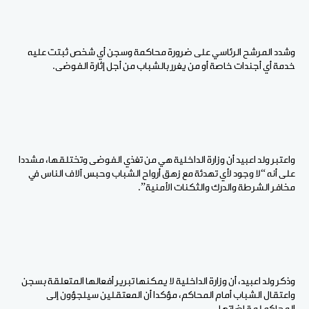
وشدد المرشح الرئاسي على ضرورة محاكمة وسجن أي شخص ثبتت عليه
خدمة أي أجندات خاصة أو من يغرر بالشباب من أجل إثارة الفوضى.
واعتبر ولد اعبيد أن وزارة الداخلية هي من تغذي الفوضى وتختلقها، مشددا
على أنه “لا وجود لأي تهدئة مع زهق أرواح الشباب وحبس آلاف الناس في
مخافر الشرطة والدرك والثكنات الأمنية”.
وذكر ولد اعبيد، أن وزارة الداخلية لا يمكنها تبرير أفعالها المتعلقة بسجن
واعتقال الشباب أمام المحاكم، مؤكدا أن المعتقلين سيلجؤون إلى