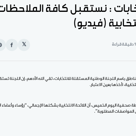
خابات : نستقبل كافة الملاحظا
نتخابية (فيديو)
1 دقيقة قراءة
𝕏
انشر
e
على
n
الفيس
t
ناطق باسم اللجنة الوطنية المستقلة للانتخابات، تقي الله الأدهم، إن اللجنة تست
خابية، لأخذها بعين الاعتبار.
َ المواصفات المطلوبة”.