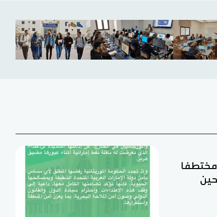
ن مختطفا
حين