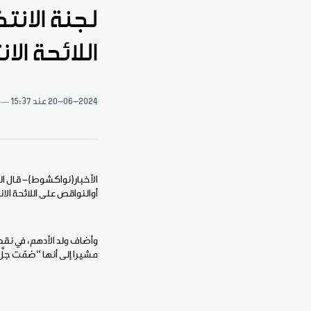
لجنة الانت
اللائحة الا
20-06-2024
عند 15:37
الأخبار(نواكشوط)- قال ال
أوالنواقص على اللائحة الانت
مشيرا إلى أنها “ضمّت جلّ