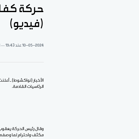
حركة كفانا
(فيديو)
10-05-2024
عند 19:43
1 د
الأخبار (نواكشوط) ـ أعلنت
الرئاسيات القادمة.
وقال رئيس الحركة يعقوب و
مكثف واحترام لما وصفه ب