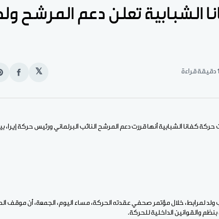
 الشبابية تعلن دعم المرشح ولد
قيقة قراءة
𝕏
انشر
e
على
n
الفيس
t
 حركة كفانا الشبابية أنها قررت دعم المرشح النائب البرلماني ورئيس حركة إيرا، بير
لد لمرابط، خلال مؤتمر صحفي عقدته الحركة، مساء اليوم، الجمعة، أن موقف الحر
نظم والقوانين الداخلية للحركة.