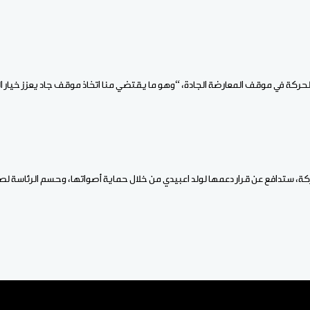
الحركة في موقف المعارضة الجادة، “وهو ما يقتضي منا اتخاذ موقف جاد يعزز خيار ال
ركة، ستدافع عن قرار دعمها لولد اعبيدي من خلال حماية أصواتها، وحسم الرئاسة 